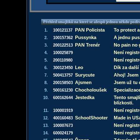
Přehled smajlíků na které se alespň jednou někdo podí
PAN Policista
To protect a
1.
100121137
Pussynka
A jednu puss
2.
100157362
PAN Trenér
No pain no 
3.
200122513
Není regist
4.
100025879
Není regist
5.
200110980
Leo
Dík za další
6.
300123450
Surycute
Ahoj! Jsem n
7.
500413757
Ajsmen
Jsem už tu 
8.
200158503
Chocholoušek
Specializac
9.
500161230
Jestedka
Tento smajl
10.
600162644
blízkosti.
Není regist
11.
100001919
SchoolShooter
Made in US
12.
400160483
Není regist
13.
100007673
Není regist
14.
600024179