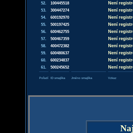
Není regist
52.
100445518
Není regist
53.
300447274
Není regist
54.
600192970
Není regist
55.
500197425
Není regist
56.
600462755
Není regist
57.
500467359
Není regist
58.
400472382
Není regist
59.
600480637
Není regist
60.
600234837
Není regist
61.
500245652
Pořadí
ID smajlíka
Jméno smajlíka
Vzkaz
Naj