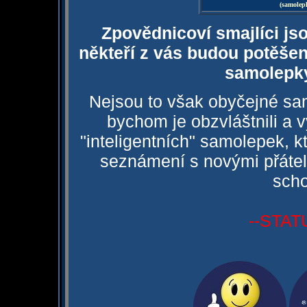
(samolep
Zpovědnicoví smajlíci jso
někteří z vás budou potěšen
samolepky
Nejsou to však obyčejné sa
bychom je obzvláštnili a
"inteligentních" samolepek,
seznámení s novými přátel
scho
--STAT