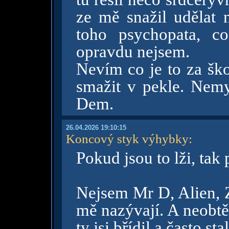
ze mě snažil udělat 
toho psychopata, c
opravdu nejsem.
Nevím co je to za ško
smažit v pekle. Nemys
Dem.
26.04.2026 19:10:15
Koncový styk výhybky
:
Pokud jsou to lži, tak 
Nejsem Mr D, Alien, 
mě nazývají. A neobtě
ty jsi břídil a často sta