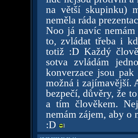
na větší skupinku) 
neměla ráda prezenta
Noo já navíc nemám 
to, zvládat třeba i 
totiž :D Každý člově
sotva zvládám jedn
konverzace jsou pak 
možná i zajímavější. A
bezpečí, důvěry, že t
a tím člověkem. Ne
nemám zájem, aby o mn
:D