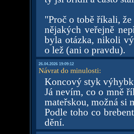
"Proč o tobě říkali, že
nějakých veřejně nepř
byla otázka, nikoli v
o lež (ani o pravdu).
26.04.2026 19:09:12
Návrat do minulosti
:
Koncový styk výhybk
Já nevím, co o mně ří
mateřskou, možná si m
Podle toho co brebent
dění.