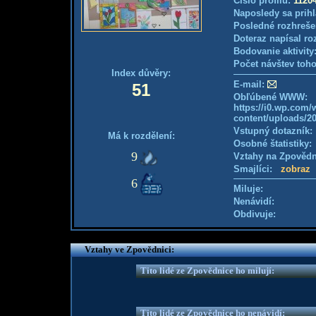
Číslo profilu:
1120
Naposledy sa prihl
Posledné rozhreše
Doteraz napísal ro
Bodovanie aktivity
Počet návštev toho
Index důvěry:
E-mail:
51
Obľúbené WWW:
https://i0.wp.com
content/uploads/20
Vstupný dotazník
Má k rozdělení:
Osobné štatistiky
9
Vztahy na Zpověd
Smajlíci:
zobraz
6
Miluje:
Nenávidí:
Obdivuje:
Vztahy ve Zpovědnici:
Tito lidé ze Zpovědnice ho milují:
Tito lidé ze Zpovědnice ho nenávidí: