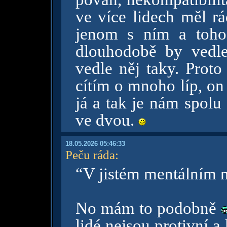
ve více lidech měl rá
jenom s ním a toh
dlouhodobě by vedle
vedle něj taky. Prot
cítím o mnoho líp, on
já a tak je nám spolu
ve dvou.
18.05.2026 05:46:33
Peču ráda
:
“V jistém mentálním 
No mám to podobně
lidé nejsou protivní a