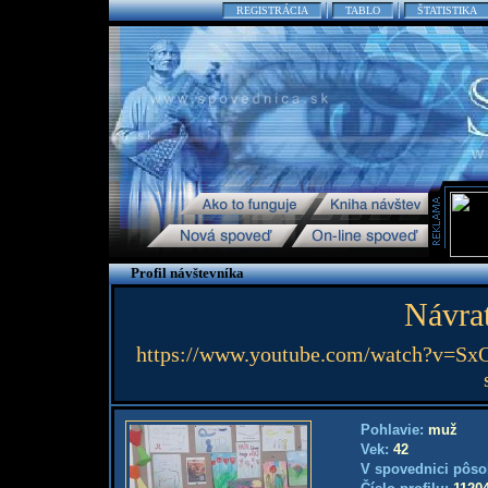
REGISTRÁCIA
TABLO
ŠTATISTIKA
Profil návštevníka
Návrat
https://www.youtube.com/watch?v=SxO
Pohlavie:
muž
Vek:
42
V spovednici pôso