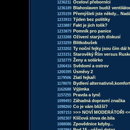
Oceloví přeborníci
1236211
Blahoslaven budiž ventiláto
1236189
Přemýšleli jste někdy... Nad
1235159
Týden bez politiky
1233933
Fakt je jich tolik?
1233887
Pomník pro panice
1233879
Oživení starých diskusí
1233288
Blitkobušek
1233259
Ty noční fejky jsou čím dál 
1233202
Starověký Řím versus Rusk
1233151
Ženy a solárko
1232779
Svědomí a ostrov
1206416
Úsměvy 2
1200395
Zlatí fejkaři
1179506
Bydlení alternativně,komfort
1178070
Výjimka
1162688
Pravda a lynč
1157255
Záhadná dopravní značka
1099493
Co je vám bližší?
1098260
>>> NOVÍ MODERÁTOŘI <
1097153
Klíčová slova de.bila
1092307
Zpovědnice kdyby...
1088086
Pod 15 - vážný dotaz
1087984