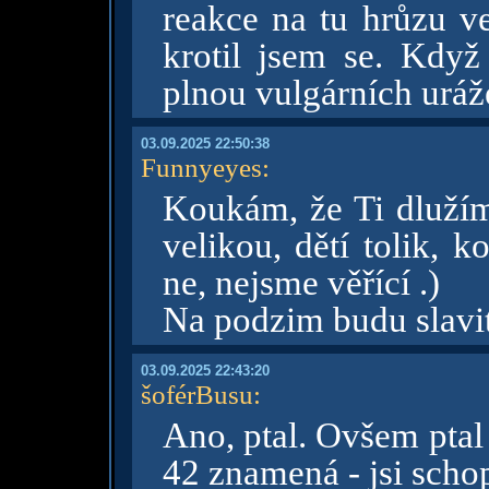
reakce na tu hrůzu v
krotil jsem se. Když
plnou vulgárních uráž
03.09.2025 22:50:38
Funnyeyes
:
Koukám, že Ti dluží
velikou, dětí tolik, k
ne, nejsme věřící .)
Na podzim budu slavi
03.09.2025 22:43:20
šoférBusu
:
Ano, ptal. Ovšem ptal 
42 znamená - jsi schop