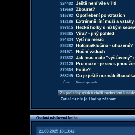
Ještě není vše v řiti
924482
Zbourat?
919660
Opotřebení po vztazích
916792
Extrémně líní muži a vztahy
912186
Hezké holky s nízkým seb
897615
Víra? - jiný pohled
896385
Vytí na měsíc
894834
Holčina/klučina - uhozené?
893282
Noční vzduch
891971
Jak moc máte "vyšťavený"
873832
Pro muže - je sex s jinou 
872120
Fotíte?
870664
Co je ještě normální/baculka
868245
Číslo
Názov spovede
Za posledný týždeň vložil rozhrešení k nas
Zatiaľ tu nie je žiadny záznam
Osobná návštevná kniha
21.09.2025 18:13:42