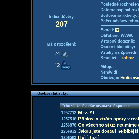
Posledné rozhrešen
Doteraz napísal roz
Bodovanie aktivity:
Index důvěry:
Počet návštev tohot
207
E-mail:
Obľúbené WWW:
Vstupný dotazník:
Má k rozdělení:
Osobné štatistiky:
Vztahy na Zpovědn
24
Smajlíci:
zobraz
12
Miluje:
Nenávidí:
Obdivuje:
Hodislav
Osobné štatistiky:
Jeho vložené a ešte nezmazané spovede:
Miss AI
1257712
Přísloví a ztráta opory v real
1257518
Co všechno si už neumíme 
1256878
Jakou jste dostali nejblbějš
1256832
Hoří, hoří
1256583