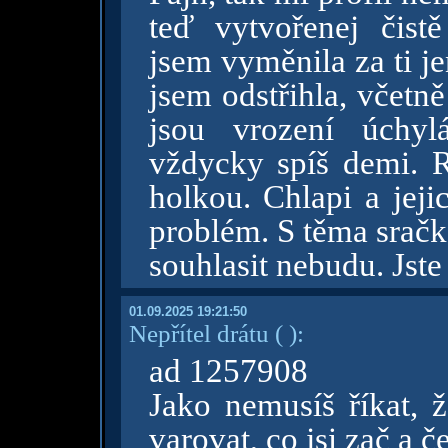
teď vytvořenej čistě
jsem vyměnila za ti j
jsem odstřihla, včetně
jsou vrození úchyl
vždycky spíš demi. 
holkou. Chlapi a jeji
problém. S těma sračk
souhlasit nebudu. Jste
01.09.2025 19:21:50
Nepřítel drátu
( )
:
ad 1257908
Jako nemusíš říkat, ž
varovat, co jsi zač a č