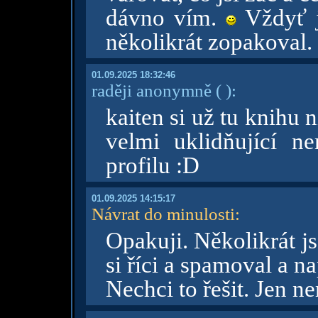
dávno vím.
Vždyť j
několikrát zopakoval.
01.09.2025 18:32:46
raději anonymně
( )
:
kaiten si už tu knihu ni
velmi uklidňující 
profilu :D
01.09.2025 14:15:17
Návrat do minulosti
:
Opakuji. Několikrát j
si říci a spamoval a na
Nechci to řešit. Jen 