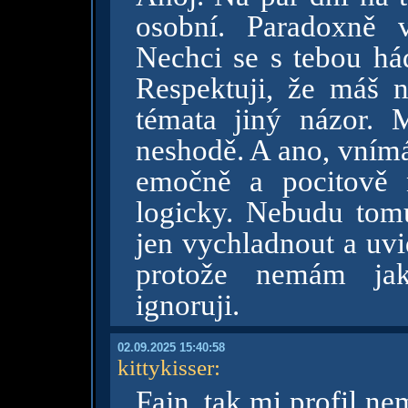
osobní. Paradoxně 
Nechci se s tebou hád
Respektuji, že máš n
témata jiný názor.
neshodě. A ano, vním
emočně a pocitově 
logicky. Nebudu tomu
jen vychladnout a uv
protože nemám jak
ignoruji.
02.09.2025 15:40:58
kittykisser
:
Fajn, tak mi profil n