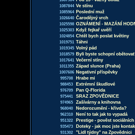
Ve stínu
1087844
Poslední muž
1085964
Čarodějný vrch
1026640
OZNÁMENÍ - MAZÁNÍ HOD
1025598
Když fejkař uvěří
1025303
Chtěl bych poslat květiny
1024854
Táhni
1019751
Volný pád
1019345
Byli byste schopní obětovat
1018579
Večerní stíny
1017641
Západ slunce (Praha)
1011355
Negativní příspěvky
1007606
Hrabe mi
995708
Extrémní škudlové
988453
Pan Q-Florida
976709
SRAZ ZPOVĚDNICE
975441
Zašívárny a knihovna
974965
Nedorozumění - křivda?
968040
Není to tak jak to vypadá
962310
Prestige - pověst sociálních
951322
Doteky - jak moc jste kontak
935473
"Lidl týdny" na Zpovědnici
931302