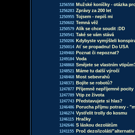
Mužské koníčky - otázka pro
1256558
Zprávy za 200 let
1256283
Tojsem - nepiš mi
1250955
Temná věž
1250602
Alík se chce soudit :DD
1250579
Také se vám stává
1250541
Kdybyste vymýšleli konspir
1250206
Ať se propadnu! Do USA
1250014
Poznat či nepoznat?
1249460
Voda
1249184
Smějete se vlastním vtipům
1248868
Máme tu další výročí
1248521
Most sebevrahů
1248468
Bojíte se robotů?
1248371
Příjemně nepříjemné pocity
1247877
Vtip ze života
1247789
Představujete si hlas?
1247743
Porucha příjmu potravy - "m
1246486
Vystřelit trolly do kosmu
1246274
Hračky
1246115
S láskou dezolátům
1242646
Proč dezo/izoláti/"alternativ
1241155