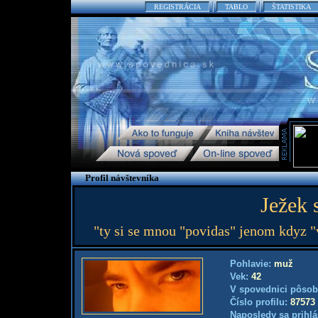
REGISTRÁCIA
TABLO
ŠTATISTIKA
Profil návštevníka
Ježek 
"ty si se mnou "povidas" jenom kdyz "
Pohlavie:
muž
Vek:
42
V spovednici pôsob
Číslo profilu:
87573
Naposledy sa prihlá