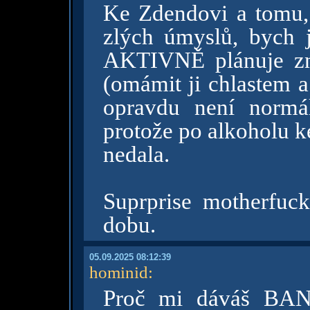
Ke Zdendovi a tomu, 
zlých úmyslů, bych j
AKTIVNĚ plánuje zná
(omámit ji chlastem a
opravdu není normál
protože po alkoholu k
nedala.
Suprprise motherfuc
dobu.
05.09.2025 08:12:39
hominid
:
Proč mi dáváš BAN?