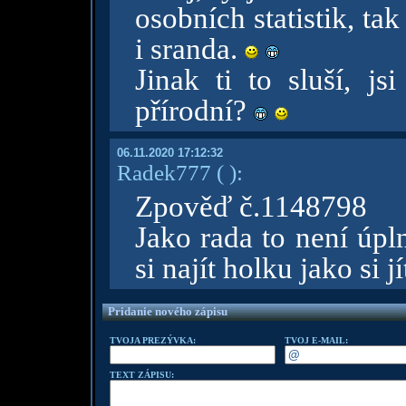
osobních statistik, tak
i sranda.
Jinak ti to sluší, j
přírodní?
06.11.2020 17:12:32
Radek777
( )
:
Zpověď č.1148798
Jako rada to není úpl
si najít holku jako si 
Pridanie nového zápisu
TVOJA PREZÝVKA:
TVOJ E-MAIL:
TEXT ZÁPISU: