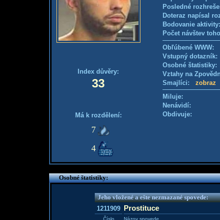
Posledné rozhreše
Doteraz napísal ro
Bodovanie aktivity
Počet návštev toho
Obľúbené WWW:
Vstupný dotazník
Osobné štatistiky
Index důvěry:
Vztahy na Zpověd
33
Smajlíci:
zobraz
Miluje:
Nenávidí:
Obdivuje:
Má k rozdělení:
7
4
Osobné štatistiky:
Jeho vložené a ešte nezmazané spovede:
Prostituce
1211909
Číslo
Názov spovede