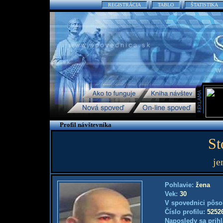
REGISTRÁCIA
TABLO
ŠTATISTIKA
Profil návštevníka
St
je
Pohlavie:
žena
Vek:
30
V spovednici pôso
Číslo profilu:
5252
Naposledy sa prihl