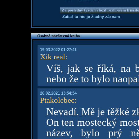
Za posledný týždeň vložil rozhrešení k nas
Zatiaľ tu nie je žiadny záznam
Osobná návštevná kniha
19.03.2022 01:27:41
Xik real
:
Víš, jak se říká, na 
nebo že to bylo naopak
26.02.2021 13:54:54
Ptakolebec
:
Nevadí. Mě je těžké z
On ten mostecký most,
název, bylo prý ně