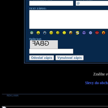
TEXT ZÁPISU:
Opište kod:
Změňte sv
Slevy do obch
REKLAMA