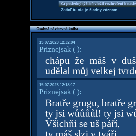
Za posledný týždeň vložil rozhrešení k nas
Zatiaľ tu nie je žiadny záznam
Osobná návštevná kniha
15.07.2023 12:32:04
Priznejsak
( )
:
chápu že máš v duši
udělal můj velkej tvrde
15.07.2023 12:18:17
Priznejsak
( )
:
Bratře grugu, bratře g
ty jsi wůůůůl! ty jsi 
Všichňi se uš páří,
ty máš slzi v tváři