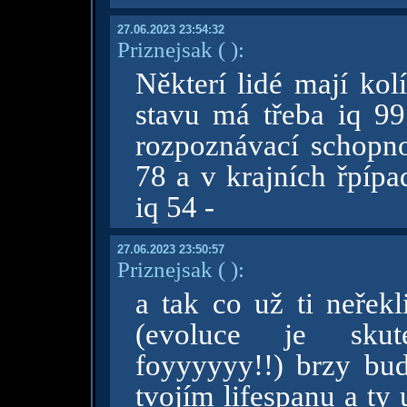
27.06.2023 23:54:32
Priznejsak
( )
:
Některí lidé mají kol
stavu má třeba iq 99 
rozpoznávací schopno
78 a v krajních řpíp
iq 54 -
27.06.2023 23:50:57
Priznejsak
( )
:
a tak co už ti neřekli
(evoluce je skute
foyyyyyy!!) brzy bud
tvojím lifespanu a ty 