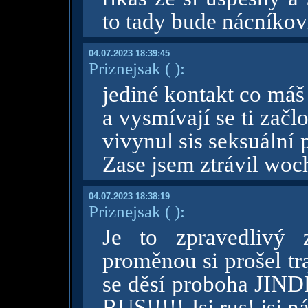
to tady bude nácníkov
04.07.2023 18:39:45
Priznejsak
( )
:
jediné kontakt co máš
a vysmívají se ti začlo
vivynul sis seksuální 
Zase jsem ztrávil woc
04.07.2023 18:38:19
Priznejsak
( )
:
Je to zpravedlivý 
proměnou si prošel tr
se děsí proboha JINDŘ
RUS!!!!! Jsi rus! jsi ná