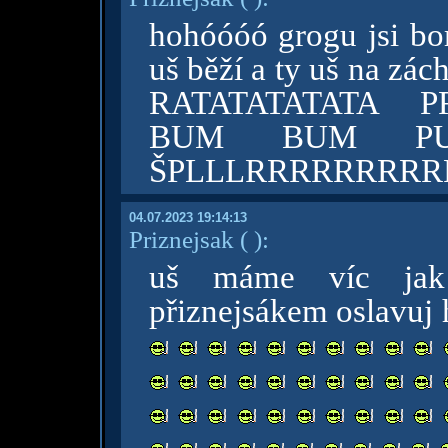
hohóóóó grogu jsi bo
uš běží a ty uš na zách
RATATATATATA 
BUM BUM PUF
ŠPLLLRRRRRRRRRR
04.07.2023 19:14:13
Priznejsak
( )
:
uš máme víc jak 
přiznejsákem oslavuj