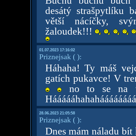
Buchu buchu buch
desátý strašpytlíku 
větší nácíčky, sv
žaloudek!!!
01.07.2023 17:16:02
Priznejsak
( )
:
Háhaha! Ty máš vej
gatích pukavce! V tr
no to se na to
Háááááhahaháááááááá
28.06.2023 21:05:58
Priznejsak
( )
:
Dnes mám náladu bít 