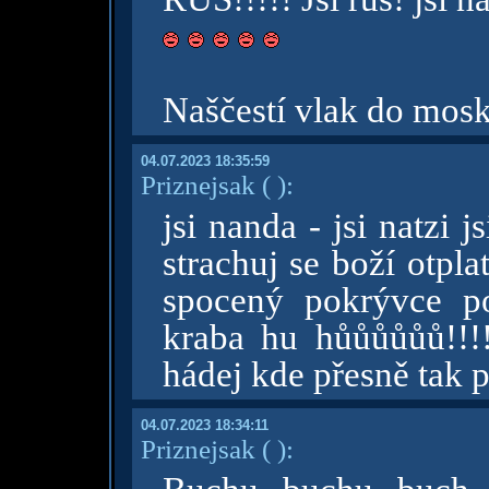
Naščestí vlak do mosk
04.07.2023 18:35:59
Priznejsak
( )
:
jsi nanda - jsi natzi 
strachuj se boží otpla
spocený pokrývce po
kraba hu hůůůůůů!!!!
hádej kde přesně tak 
04.07.2023 18:34:11
Priznejsak
( )
: