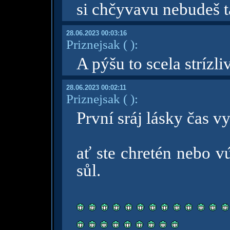
si chčyvavu nebudeš t
28.06.2023 00:03:16
Priznejsak
( )
:
A pýšu to scela strí
28.06.2023 00:02:11
Priznejsak
( )
:
První sráj lásky čas vy
ať ste chretén nebo vú
sůl.