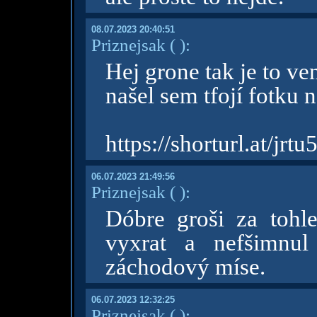
08.07.2023 20:40:51
Priznejsak
( )
:
Hej grone tak je to ve
našel sem tfojí fotku 
https://shorturl.at/jrtu
06.07.2023 21:49:56
Priznejsak
( )
:
Dóbre groši za tohl
vyxrat a nefšimnu
záchodový míse.
06.07.2023 12:32:25
Priznejsak
( )
: