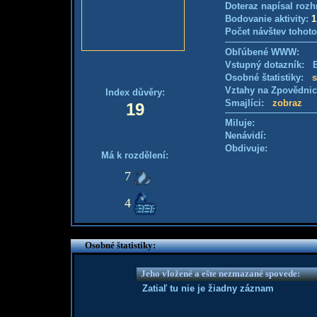
Doteraz napísal rozh
Bodovanie aktivity:
1
Počet návštev tohoto
Obľúbené WWW:
Vstupný dotazník: E
Osobné štatistiky:
s
Vztahy na Zpovědni
Index důvěry:
Smajlíci:
zobraz
19
Miluje:
Nenávidí:
Obdivuje:
Má k rozdělení:
7
4
Osobné štatistiky:
Jeho vložené a ešte nezmazané spovede:
Zatiaľ tu nie je žiadny záznam