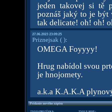
jeden takovej si tě 
poznáš jaký to je být
tak delicate! oh! oh!
27.06.2023 23:09:25
Priznejsak
( )
:
OMEGA Foyyyy!
Hrug nabídol svou prt
je hnojomety.
a.k.a K.A.K.A plynov
Pridanie nového zápisu
TVOJA PREZÝVKA:
TVOJ E-MAIL: