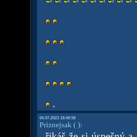
.
04.07.2023 18:40:58
Priznejsak
( )
:
řikáš že si úspešný a