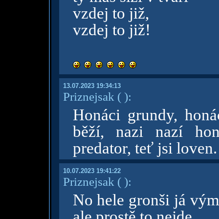
vzdej to již,
vzdej to již!
13.07.2023 19:34:13
Priznejsak
( )
:
Honáci grundy, honác
běží, nazi nazí ho
predator, teť jsi loven
10.07.2023 19:41:22
Priznejsak
( )
:
No hele gronši já vým
ale prostě to nejde.