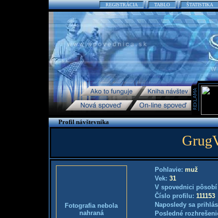
REGISTRÁCIA
TABLO
ŠTATISTIKA
Profil návštevníka
GrugV
Pohlavie:
muž
Vek:
31
V spovednici pôsobí
Číslo profilu:
111153
Naposledy sa prihlás
Fotografia nebola
nahraná
Posledné rozhrešeni