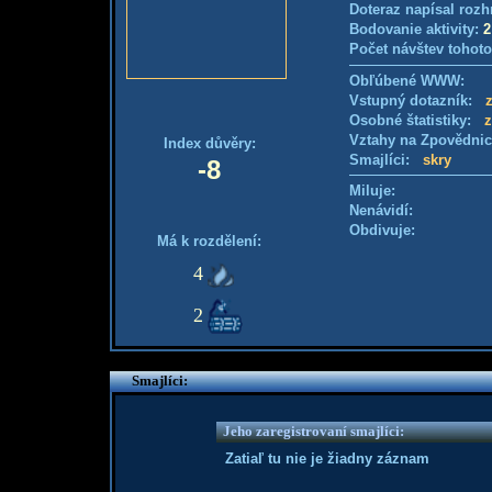
Doteraz napísal rozh
Bodovanie aktivity:
2
Počet návštev tohoto
Obľúbené WWW:
Vstupný dotazník:
Osobné štatistiky:
z
Vztahy na Zpovědni
Index důvěry:
Smajlíci:
skry
-8
Miluje:
Nenávidí:
Obdivuje:
Má k rozdělení:
4
2
Smajlíci:
Jeho zaregistrovaní smajlíci:
Zatiaľ tu nie je žiadny záznam