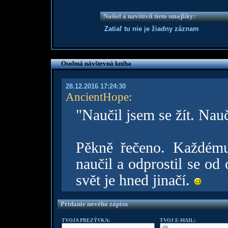
Našiel a navštívil tieto smajlíky:
Zatiaľ tu nie je žiadny záznam
Osobná návštevná kniha
28.12.2016 17:24:30
AncientHope
:
"Naučil jsem se žít. Nauč
Pěkně řečeno. Každému
naučil a odprostil se od 
svět je hned jinačí.
Pridanie nového zápisu
TVOJA PREZÝVKA:
TVOJ E-MAIL: