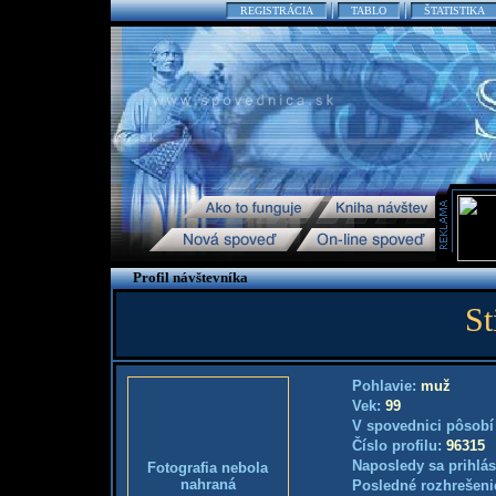
REGISTRÁCIA
TABLO
ŠTATISTIKA
Profil návštevníka
St
Pohlavie:
muž
Vek:
99
V spovednici pôsobí
Číslo profilu:
96315
Naposledy sa prihlás
Fotografia nebola
nahraná
Posledné rozhrešeni