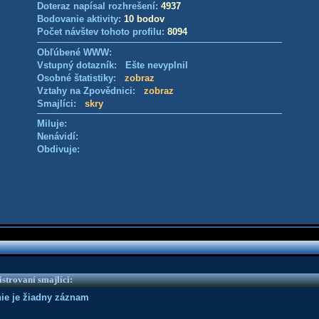
Doteraz napísal rozhrešení:
4937
Bodovanie aktivity:
10 bodov
Počet návštev tohoto profilu:
8094
Obľúbené WWW:
Vstupný dotazník: Ešte nevyplnil
Osobné štatistiky:
zobraz
Vztahy na Zpovědnici:
zobraz
Smajlíci:
skry
Miluje:
Nenávidí:
Obdivuje:
strovaní smajlíci:
 nie je žiadny záznam