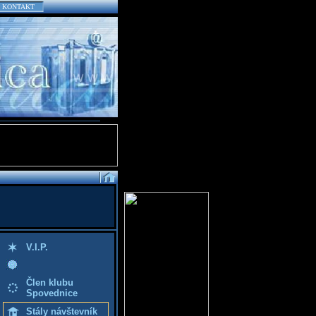
KONTAKT
V.I.P.
Člen klubu
Spovednice
Stály návštevník