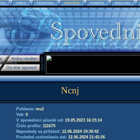
CIA
TABLO
ŠTATISTIKA
SOUTĚŽE
POMôŽTE
REKLAMA
Ncnj
Pohlavie:
muž
Vek:
0
V spovednici pôsobí od:
19.05.2023 16:15:14
Číslo profilu:
111675
Naposledy sa prihlásil:
12.06.2024 19:30:42
Posledné rozhrešenie dal:
12.06.2024 21:42:26