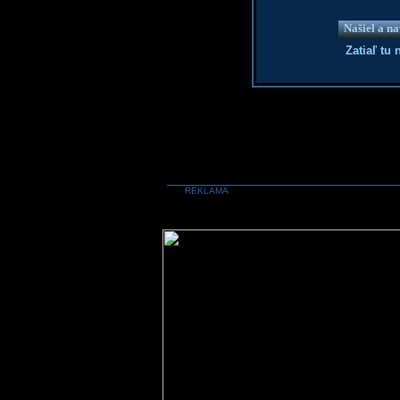
Našiel a na
Zatiaľ tu
REKLAMA