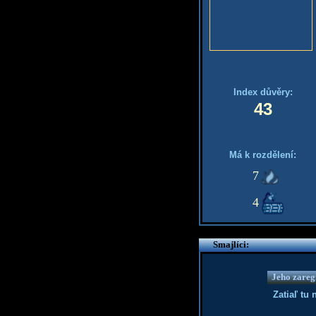
Index důvěry:
43
Má k rozdělení:
7
4
Smajlíci:
Jeho zaregi
Zatiaľ tu