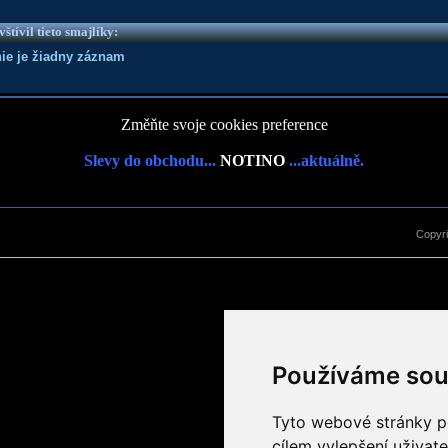
vštívil tieto smajlíky:
 nie je žiadny záznam
Změňte svoje cookies preference
Slevy do obchodu...
NOTINO
...aktuálně.
Copyr
Používáme sou
Tyto webové stránky po
cílem vylepšení uživat