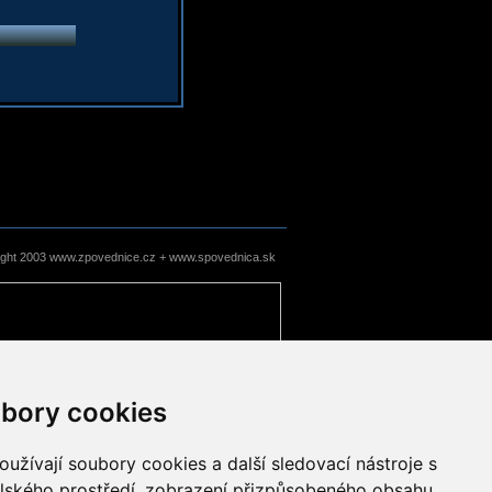
ight 2003 www.zpovednice.cz + www.spovednica.sk
bory cookies
užívají soubory cookies a další sledovací nástroje s
elského prostředí, zobrazení přizpůsobeného obsahu