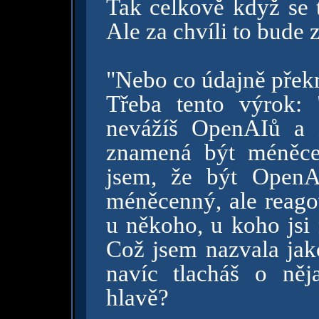
Tak celkově když se t
Ale za chvíli to bude 
"Nebo co údajně překr
Třeba tento výrok: 
nevážíš OpenAIů a 
znamená být méněce
jsem, že být OpenA
méněcenný, ale reagov
u někoho, u koho jsi 
Což jsem nazvala jak
navíc tlacháš o ně
hlavě?