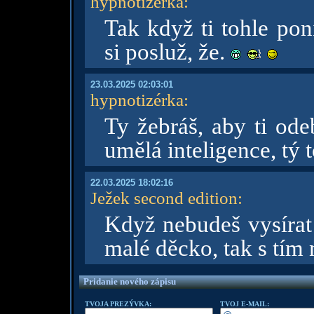
hypnotizérka
:
Tak když ti tohle pon
si posluž, že.
23.03.2025 02:03:01
hypnotizérka
:
Ty žebráš, aby ti ode
umělá inteligence, tý
22.03.2025 18:02:16
Ježek second edition
:
Když nebudeš vysírat
malé děcko, tak s tí
Pridanie nového zápisu
TVOJA PREZÝVKA:
TVOJ E-MAIL: