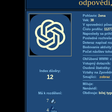
odpovědi, 
Pohlavie:
žena
Vek:
38
V spovednici pôso
Číslo profilu:
1127
Naposledy sa prihl
Posledné rozhreše
Doteraz napísal ro
Bodovanie aktivity
Počet návštev toho
Obľúbené WWW: c
Vstupný dotazník
Osobné štatistiky
Index důvěry:
Vztahy na Zpověd
12
Smajlíci:
zobraz
Miluje:
Nenávidí:
Obdivuje:
bilej tyg
Má k rozdělení:
7
4