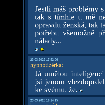
Jestli máš problémy 
tak s tímhle u mě ne
opravdu ženská, tak t
potřebu všemožně pře
nálady...
23.03.2025 17:52:06
hypnotizérka
:
Já umělou inteligenc
jsi jenom vlezdoprde
ke svému, že.
23.03.2025 16:14:15