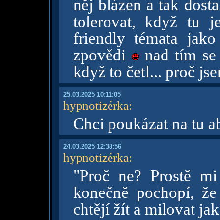
něj blázen a tak dost
tolerovat, když tu 
friendly témata jako 
zpovědi
nad tím se 
když to četl... proč j
25.03.2025 10:11:05
hypnotizérka
:
Chci poukázat na tu a
24.03.2025 12:38:56
hypnotizérka
:
"Proč ne? Prostě mi 
konečně pochopí, že
chtějí žít a milovat ja