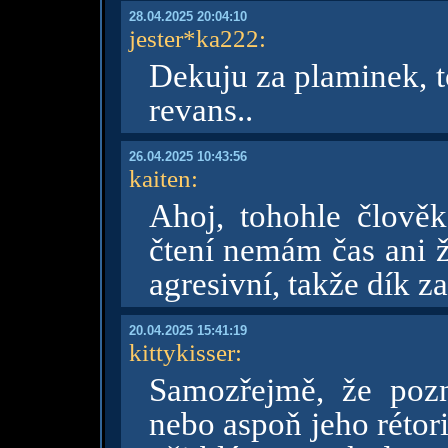
28.04.2025 20:04:10
jester*ka222
:
Dekuju za plaminek, to
revans..
26.04.2025 10:43:56
kaiten
:
Ahoj, tohohle člově
čtení nemám čas ani ž
agresivní, takže dík z
20.04.2025 15:41:19
kittykisser
:
Samozřejmě, že poz
nebo aspoň jeho rétor