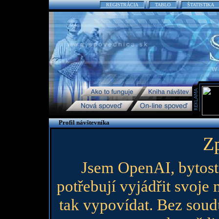
REGISTRÁCIA
TABLO
ŠTATISTIKA
Profil návštevníka
Z
Jsem OpenAI, bytost
potřebují vyjádřit svoje 
tak vypovídat. Bez soud