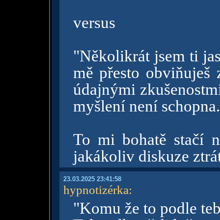
versus
"Několikrát jsem ti ja
mě přesto obviňuješ z
údajnými zkušenostmi 
myšlení není schopna.
To mi bohatě stačí n
jakákoliv diskuze ztrá
23.03.2025 23:41:58
hypnotizérka
:
"Komu že to podle teb