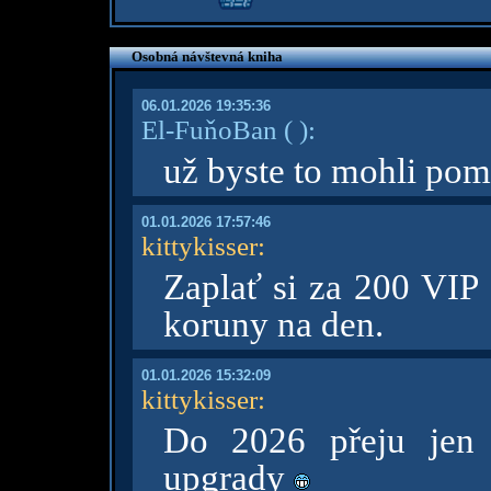
Osobná návštevná kniha
06.01.2026 19:35:36
El-FuňoBan
( )
:
už byste to mohli pom
01.01.2026 17:57:46
kittykisser
:
Zaplať si za 200 VIP 
koruny na den.
01.01.2026 15:32:09
kittykisser
:
Do 2026 přeju jen t
upgrady