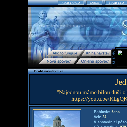
REGISTRÁCIA
TABLO
ŠTATISTIKA
Profil návštevníka
Jed
"Najednou máme bílou duši z b
https://youtu.be/KLg
Pohlavie:
žena
Vek:
24
V spovednici pôso