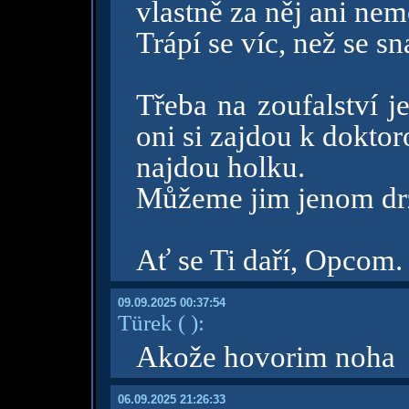
vlastně za něj ani ne
Trápí se víc, než se sna
Třeba na zoufalství j
oni si zajdou k doktor
najdou holku.
Můžeme jim jenom drž
Ať se Ti daří, Opcom.
09.09.2025 00:37:54
Türek
( )
:
Akože hovorim noha
06.09.2025 21:26:33