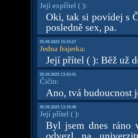
Její expřítel
( )
:
Oki, tak si povídej s
posledně sex, pa.
05.09.2025 15:15:27
Jedna frajerka
:
Její přítel ( ): Běž už 
05.09.2025 13:43:41
Čičin:
Ano, tvá budoucnost j
05.09.2025 13:19:48
Její přítel
( )
:
Byl jsem dnes ráno v
odvezl na univerzi