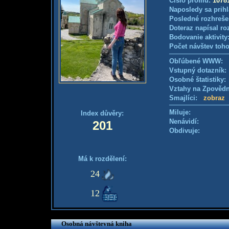
Číslo profilu:
1078
Naposledy sa prihl
Posledné rozhreše
Doteraz napísal ro
Bodovanie aktivity
Počet návštev toho
Obľúbené WWW:
Vstupný dotazník
Osobné štatistiky
Vztahy na Zpověd
Smajlíci:
zobraz
Miluje:
Index důvěry:
Nenávidí:
201
Obdivuje:
Má k rozdělení:
24
12
Osobná návštevná kniha