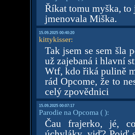
Říkat tomu myška, to 
jmenovala Miška.
15.09.2025 00:40:20
kittykisser
:
Tak jsem se sem šla p
už zajebaná i hlavní st
Wtf, kdo řiká pulině 
rád Opcome, že to nes
celý zpovědnici
15.09.2025 00:07:17
Parodie na Opcoma
( )
:
Čau frajerko, jé, 
úchyláky, viď? Pojď s