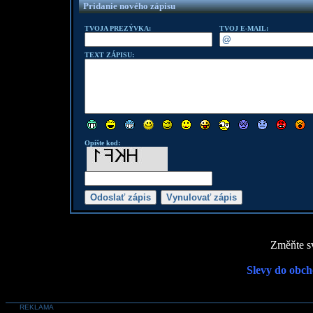
Pridanie nového zápisu
TVOJA PREZÝVKA:
TVOJ E-MAIL:
TEXT ZÁPISU:
Opište kod:
Změňte sv
Slevy do obch
REKLAMA