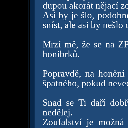
dupou akorát nějací zo
Asi by je šlo, podobně
sníst, ale asi by nešl
Mrzí mě, že se na ZP
honibrků.
Popravdě, na honění
špatného, pokud neved
Snad se Ti daří dobř
nedělej.
Zoufalství je možná 