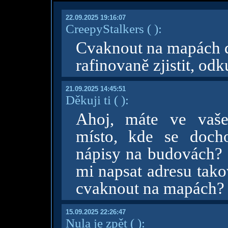
22.09.2025 19:16:07
CreepyStalkers
( )
:
Cvaknout na mapách d
rafinovaně zjistit, od
21.09.2025 14:45:51
Děkuji ti
( )
:
Ahoj, máte ve vaše
místo, kde se docho
nápisy na budovách? 
mi napsat adresu tako
cvaknout na mapách?
15.09.2025 22:26:47
Nula je zpět
( )
: