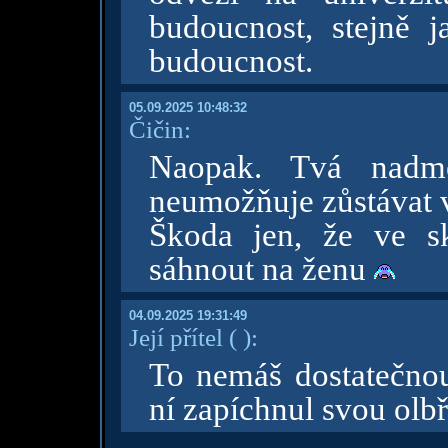
budoucnost, stejně j
budoucnost.
05.09.2025 10:48:32
Čičin:
Naopak. Tvá nadměr
neumožňuje zůstávat v
Škoda jen, že ve sk
sáhnout na ženu
04.09.2025 19:31:49
Její přítel
( )
:
To nemáš dostatečnou
ní zapíchnul svou olbř