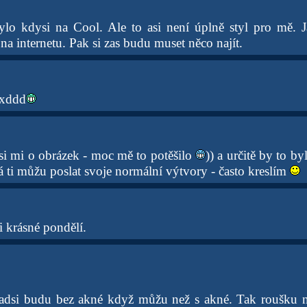
lo kdysi na Cool. Ale to asi není úplně styl pro mě. J
na internetu. Pak si zas budu muset něco najít.
 xddd
jsi mi o obrázek - moc mě to potěšilo
)) a určitě by to b
já ti můžu poslat svoje normální výtvory - často kreslím
i krásné pondělí.
adsi budu bez akné když můžu než s akné. Tak roušku na