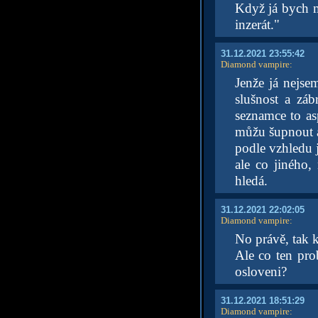
Když já bych mu
inzerát."
31.12.2021 23:55:42
Diamond vampire
:
Jenže já nejse
slušnost a záb
seznamce to as
můžu šupnout a 
podle vzhledu j
ale co jiného,
hledá.
31.12.2021 22:02:05
Diamond vampire
:
No právě, tak k
Ale co ten prob
osloveni?
31.12.2021 18:51:29
Diamond vampire
: