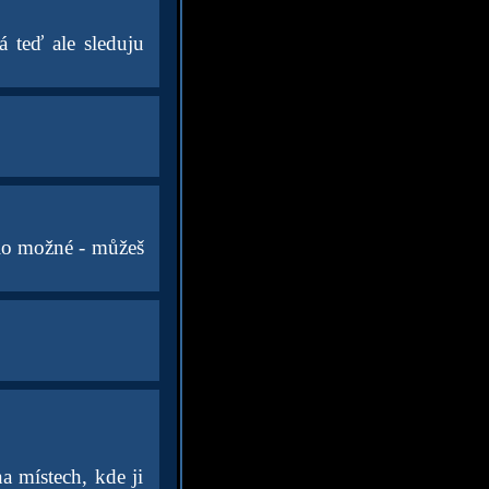
á teď ale sleduju
ylo možné - můžeš
 místech, kde ji