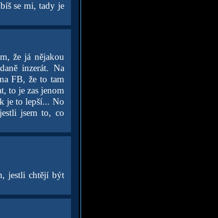
íš se mi, tady je
ém, že já nějakou
daně inzerát. Na
na FB, že to tam
, to je zas jenom
 je to lepší... No
estli jsem to, co
jestli chtějí být