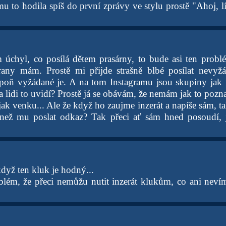
 to hodila spíš do první zprávy ve stylu prostě "Ahoj, líb
m úchyl, co posílá dětem prasárny, to bude asi ten probl
rany mám. Prostě mi přijde strašně blbé posílat nevyžá
poň vyžádané je. A na tom Instagramu jsou skupiny jak 
lidi to uvidí? Prostě já se obávám, že nemám jak to poznat
ak venku... Ale že když ho zaujme inzerát a napíše sám, tak
 než mu poslat odkaz? Tak přeci ať sám hned posoudí, j
dyž ten kluk je hodný...
lém, že přeci nemůžu nutit inzerát klukům, co ani nevím, 