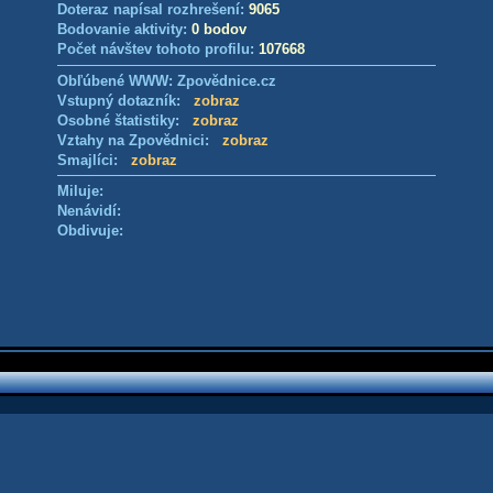
Doteraz napísal rozhrešení:
9065
Bodovanie aktivity:
0 bodov
Počet návštev tohoto profilu:
107668
Obľúbené WWW: Zpovědnice.cz
Vstupný dotazník:
zobraz
Osobné štatistiky:
zobraz
Vztahy na Zpovědnici:
zobraz
Smajlíci:
zobraz
Miluje:
Nenávidí:
Obdivuje: