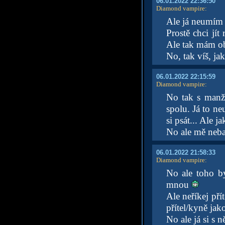
06.01.2022 22:36:50
Diamond vampire
:
Ale já neumím l
Prostě chci jí
Ale tak mám obs
No, tak víš, ja
06.01.2022 22:15:59
Diamond vampire
:
No tak s manž
spolu. Já to n
si psát... Ale j
No ale mě nebav
06.01.2022 21:58:33
Diamond vampire
:
No ale toho by
mnou
Ale neříkej pří
přítel/kyně jak
No ale já si s 