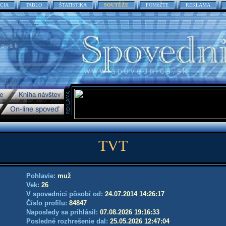
CIA
TABLO
ŠTATISTIKA
SOUTĚŽE
POMôŽTE
REKLAMA
TVT
Pohlavie:
muž
Vek:
26
V spovednici pôsobí od:
24.07.2014 14:26:17
Číslo profilu:
84847
Naposledy sa prihlásil:
07.08.2026 19:16:33
Posledné rozhrešenie dal:
25.05.2026 12:47:04