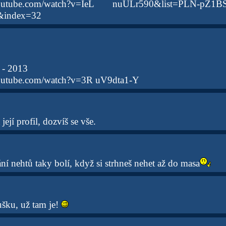
youtube.com/watch?v=IeL nuULr590&list=PLN-pZ1B
&index=32
 - 2013
outube.com/watch?v=3R uV9dta1-Y
 její profil, dozvíš se vše.
í nehtů taky bolí, když si strhneš nehet až do masa
šku, už tam je!