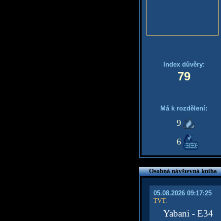
Index důvěry:
79
Má k rozdělení:
9
6
Osobná návštevná kniha
05.08.2026 09:17:25
TVT
:
Yabani - E34