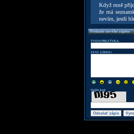
Když mně přijde
že má seznamku
nevím, jestli hl
Pridanie nového zápisu
TVOJA PREZÝVKA:
TEXT ZÁPISU:
Opište kod: