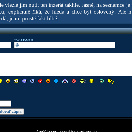
 vlezlé jim nutit ten inzerát takhle. Jasně, na seznamce je
, explicitně říká, že hledá a chce být oslovený. Ale n
edá, je mi prostě fakt blbé.
TVOJ E-MAIL:
Změňte svoje cookies preference