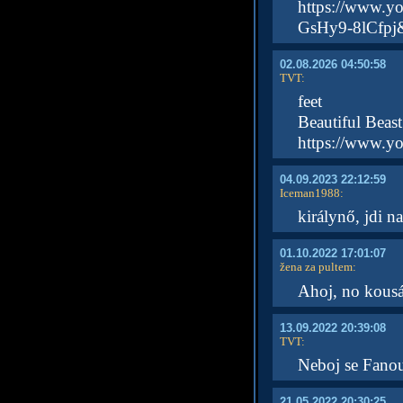
https://www.
GsHy9-8lCfpj
02.08.2026 04:50:58
TVT
:
feet
Beautiful Beast
https://www.y
04.09.2023 22:12:59
Iceman1988
:
királynő, jdi na
01.10.2022 17:01:07
žena za pultem
:
Ahoj, no kousán
13.09.2022 20:39:08
TVT
:
Neboj se Fanou
21.05.2022 20:30:25