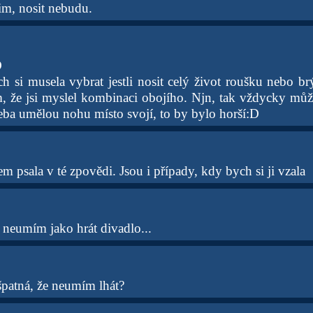
im, nosit nebudu.
D
 si musela vybrat jestli nosit celý život roušku nebo br
ím, že jsi myslel kombinaci obojího. Njn, tak vždycky mů
řeba umělou nohu místo svojí, to by bylo horší:D
sem psala v té zpovědi. Jsou i případy, kdy bych si ji vzala
ě neumím jako hrát divadlo...
špatná, že neumím lhát?