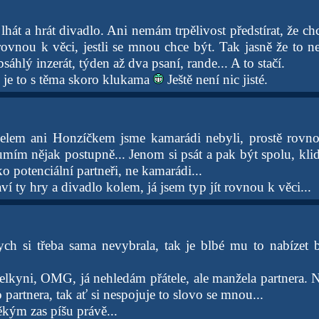
hát a hrát divadlo. Ani nemám trpělivost předstírat, že ch
t rovnou k věci, jestli se mnou chce být. Tak jasně že to
áhlý inzerát, týden až dva psaní, rande... A to stačí.
k je to s těma skoro klukama
Ještě není nic jisté.
elem ani Honzíčkem jsme kamarádi nebyli, prostě rovno
eumím nějak postupně... Jenom si psát a pak být spolu, kl
ako potenciální partneři, ne kamarádi...
í ty hry a divadlo kolem, já jsem typ jít rovnou k věci...
ch si třeba sama nevybrala, tak je blbé mu to nabízet 
telkyni, OMG, já nehledám přátele, ale manžela partnera. 
o partnera, tak ať si nespojuje to slovo se mnou...
někým zas píšu právě...