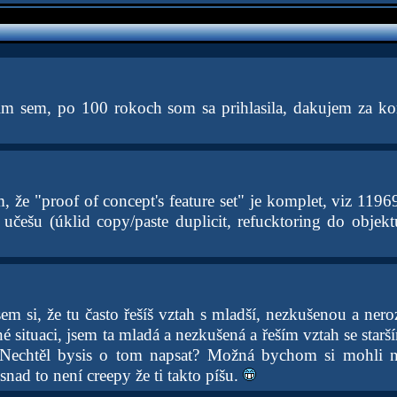
im sem, po 100 rokoch som sa prihlasila, dakujem za k
, že "proof of concept's feature set" je komplet, viz 1196
 učešu (úklid copy/paste duplicit, refucktoring do objek
sem si, že tu často řešíš vztah s mladší, nezkušenou a ne
é situaci, jsem ta mladá a nezkušená a řeším vztah se sta
Nechtěl bysis o tom napsat? Možná bychom si mohli n
ad to není creepy že ti takto píšu.