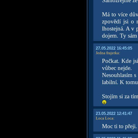
Samozřejmě že 
Má to více dův
zpovědí jsi o 
lhostejná. A v
dojem. Ty sám ne
27.05.2022 16:45:05
Jedna frajerka
:
Počkat. Kde js
vůbec nejde.
Nesouhlasím s 
labilní. K tomu
Stojím si za tím
23.05.2022 12:41:47
Loca Loca
:
Moc ti to přeji