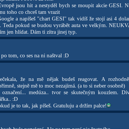
Evropě jsou hit a nestyděl bych se moupit akcie GESI. N
inu toho co chceš tam vrazit
ogle a napíšeš "chart GESI" tak vidíš že stojí asi 4 dola
oru. Teda pokud se budou vyrábět auta ve velkým. N
ím jen hlídat. Dám ti zítra jinej typ.
ž po tom, co ses na ni naštval :D
nečekala, že na mě nějak budeš reagovat. A rozhodn
římně, stejně mě to moc nezajímá. (a to si neber osobně)
 označení... medúza.. tvor se skutečným kouzlem. Dí
řka.. :D
d je to tak, jak píšeš. Gratuluju a držím palce!