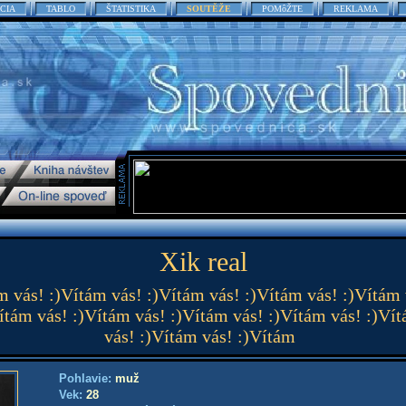
CIA
TABLO
ŠTATISTIKA
SOUTĚŽE
POMôŽTE
REKLAMA
Xik real
m vás! :)Vítám vás! :)Vítám vás! :)Vítám vás! :)Vítám 
ítám vás! :)Vítám vás! :)Vítám vás! :)Vítám vás! :)Ví
vás! :)Vítám vás! :)Vítám
Pohlavie:
muž
Vek:
28