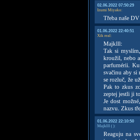
02.06.2022 07:50:29
Izumi Miyako
:
Třeba naše DV 
01.06.2022 22:40:51
Xik real
:
Majklll:
Tak si myslím,
kroužil, nebo a
parfumérii. Ku
svačinu aby si 
se rozluč, že už
Pak to zkus zo
zeptej jestli ji
Je dost možné,
nazvu. Zkus tř
01.06.2022 22:10:50
Majklll
( )
:
Reaguju na svo