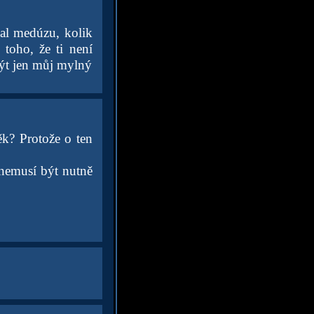
al medúzu, kolik
 toho, že ti není
být jen můj mylný
ěk? Protože o ten
 nemusí být nutně