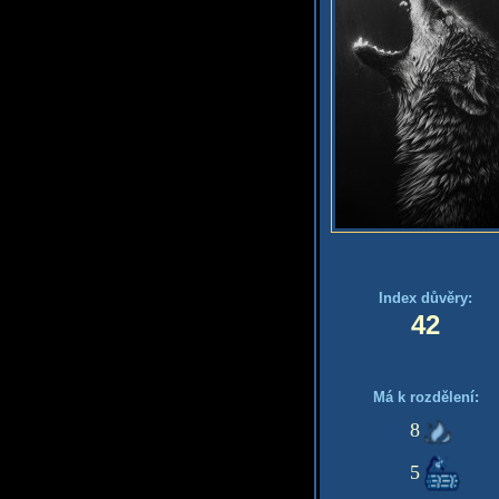
Index důvěry:
42
Má k rozdělení:
8
5