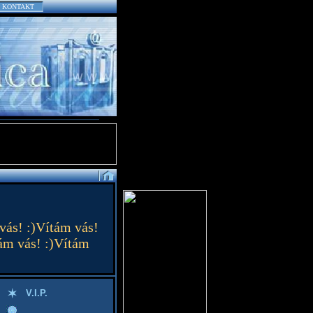
KONTAKT
vás! :)Vítám vás!
tám vás! :)Vítám
V.I.P.