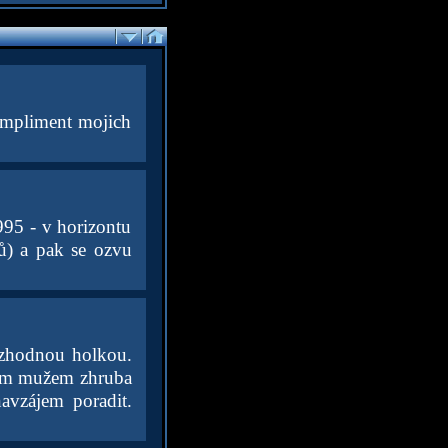
ompliment mojich
995 - v horizontu
tů) a pak se ozvu
rozhodnou holkou.
rším mužem zhruba
avzájem poradit.