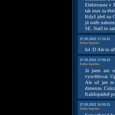
Elektroauta v 
tak max za třet
Když jdeš na Go
jít ostře nah
SE. Stačí to zat
27.05.2022 17:16:21
Jedna frajerka
:
lol :D Ale to a
27.05.2022 17:09:10
Jedna frajerka
:
Já jsem ani 
vysvětlovat. Up
Ale už jen to
dimenze. Cukrá
Každopádně poku
27.05.2022 16:55:31
Jedna frajerka
: