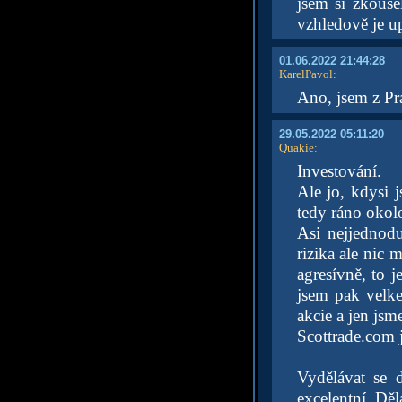
jsem si zkouše
vzhledově je up
01.06.2022 21:44:28
KarelPavol
:
Ano, jsem z Pr
29.05.2022 05:11:20
Quakie
:
Investování.
Ale jo, kdysi
tedy ráno okolo
Asi nejjednodu
rizika ale nic 
agresívně, to 
jsem pak velk
akcie a jen jsm
Scottrade.com j
Vydělávat se 
excelentní. Děl