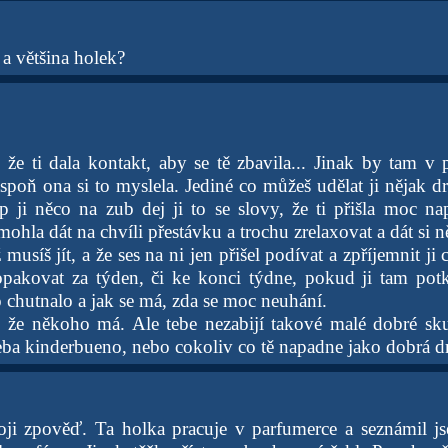
a většina holek?
 že ti dala kontakt, aby se tě zbavila... Jinak by tam v 
spoň ona si to myslela. Jediné co můžeš udělat ji nějak d
p ji něco na zub dej ji to se slovy, že ti přišla moc nap
mohla dát na chvíli přestávku a trochu zrelaxovat a dát si
 musíš jít, a že ses na ni jen přišel podívat a zpříjemnit ji
pakovat za týden, či ke konci týdne, pokud ji tam potk
 to chutnalo a jak se má, zda se moc neuhání.
 že někoho má. Ale tebe nezabijí takové malé dobré sku
eba kinderbueno, nebo cokoliv co tě napadne jako dobrá d
ji zpověď. Ta holka pracuje v parfumerce a seznámil js