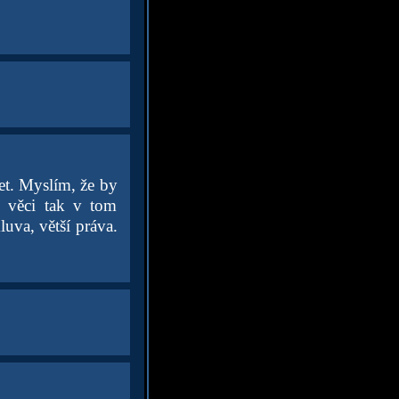
let. Myslím, že by
í věci tak v tom
uva, větší práva.