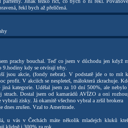
l parfémy. Jinak těžko říct, co bych o ní řekl. Povaho
ravená, řekl bych až přelíčená.
ahy
 jsem prachy bouchal. Teď co jsem v důchodu jen když 
 9.hodiny kdy se otvírají trhy.
ší jsou akcie, (fondy nebrat). V podstatě jde o to mít 
moc profit. V akciích se nespleteš, málokterá zkrachuje. K
je jiná kategorie. Udělal jsem za 10 dní 500%, ale nebylo
ej strach. Dostal jsem od kamarádů AVÍZO a oni rozhoup
e vybrali zisky. Já okamitě všechno vybral a zršil brokera
e dnes zrušen. Vzal to Ameritrade.
dá, u vás v Čechách máte několik mladejch kluků kteř
ají klidně i 300% za rok.