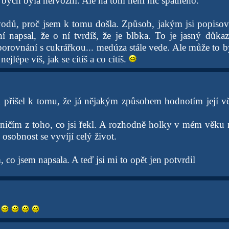
bych byla nervózní. Ale na tom není nic špatného.
odů, proč jsem k tomu došla. Způsob, jakým jsi popisov
ní napsal, že o ní tvrdíš, že je blbka. To je jasný důkaz
 porovnání s cukrářkou... medúza stále vede. Ale může to 
jlépe víš, jak se cítíš a co cítíš.
i přišel k tomu, že já nějakým způsobem hodnotím její v
ničím z toho, co jsi řekl. A rozhodně holky v mém věku
 osobnost se vyvíjí celý život.
, co jsem napsala. A teď jsi mi to opět jen potvrdil
.