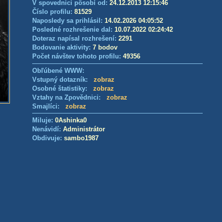
V spovednici pôsobí od:
24.12.2013 12:15:46
Číslo profilu:
81529
Naposledy sa prihlásil:
14.02.2026 04:05:52
Posledné rozhrešenie dal:
10.07.2022 02:24:42
Doteraz napísal rozhrešení:
2291
Bodovanie aktivity:
7 bodov
Počet návštev tohoto profilu:
49356
Obľúbené WWW:
Vstupný dotazník:
zobraz
Osobné štatistiky:
zobraz
Vztahy na Zpovědnici:
zobraz
Smajlíci:
zobraz
Miluje:
0Ashinka0
Nenávidí:
Administrátor
Obdivuje:
sambo1987