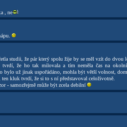
a , ne
chápu.
etla studii, že pár který spolu žije by se měl vzít do dvou 
rá tvrdí, že ho tak milovala a tím neměla čas na okoln
o bylo už jinak uspořádáno, mohla být větší volnost, doml
l, ten kluk tvrdí, že si to s ní představoval celoživotně.
zor - samozřejmě může být zcela debilní