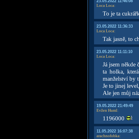
23.05.2022 11:46:08
Loca Loca
:
To je ta cukrářk
23.05.2022 11:36:33
Loca Loca
:
Tak jasně, to 
23.05.2022 11:11:10
Loca Loca
:
Já jsem někde č
ta holka, kte
manželství by t
Je to jinej leve
Ale jen můj ná
19.05.2022 21:49:49
Evžen Huml
:
1196000
11.05.2022 16:07:38
arachnofobka
: