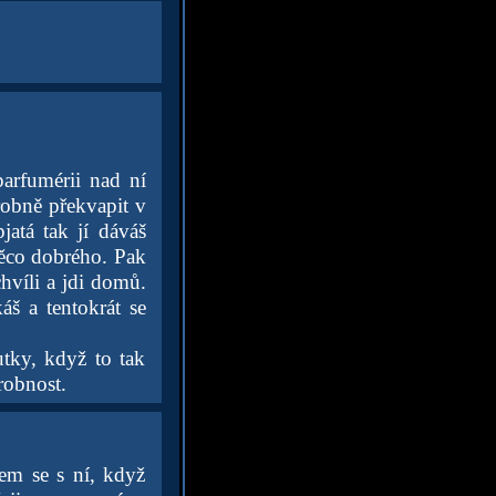
parfumérii nad ní
robně překvapit v
jatá tak jí dáváš
 něco dobrého. Pak
 chvíli a jdi domů.
áš a tentokrát se
tky, když to tak
robnost.
em se s ní, když