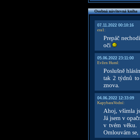
Osobná návštevná kniha
07.11.2022 00:10:16
era1
:
Prepáč nechod
oči
05.06.2022 23:11:00
Evžen Huml
:
Poslušně hlásím
tak 2 týdnů to
znova.
04.06.2022 12:33:09
KapybaraVodní
:
Ahoj, všimla j
Já jsem v opačn
v tvém věku. 
Omlouvám se, sn