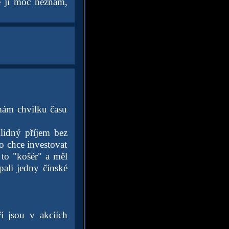
vě ji moc neznám,
mám chvilku času
klidný příjem bez
do chce investovat
 to "košér" a měl
ali jedny čínské
í jsou v akciích