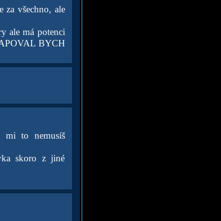
e za všechno, ale
ry ale má potenci
EUKVAPOVAL BYCH
ě mi to nemusíš
vka skoro z jiné