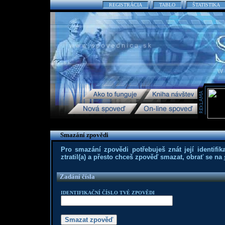
REGISTRÁCIA
TABLO
ŠTATISTIKA
Smazání zpovědi
Pro smazání zpovědi potřebuješ znát její identifika
ztratil(a) a přesto chceš zpověď smazat, obrať se na
Zadání čísla
IDENTIFIKAČNÍ ČÍSLO TVÉ ZPOVĚDI