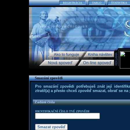
REGISTRÁCIA
TABLO
ŠTATISTIKA
Smazání zpovědi
Pro smazání zpovědi potřebuješ znát její identifika
ztratil(a) a přesto chceš zpověď smazat, obrať se na
Zadání čísla
IDENTIFIKAČNÍ ČÍSLO TVÉ ZPOVĚDI