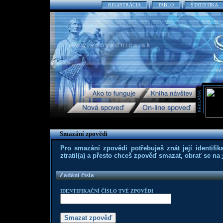
REGISTRÁCIA
TABLO
ŠTATISTIKA
Smazání zpovědi
Pro smazání zpovědi potřebuješ znát její identifika
ztratil(a) a přesto chceš zpověď smazat, obrať se na
Zadání čísla
IDENTIFIKAČNÍ ČÍSLO TVÉ ZPOVĚDI