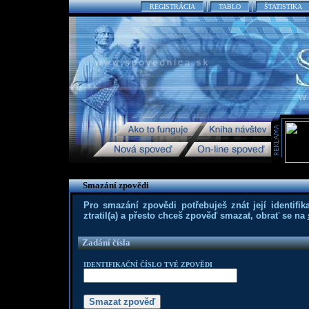
REGISTRÁCIA
TABLO
ŠTATISTIKA
Smazání zpovědi
Pro smazání zpovědi potřebuješ znát její identifika
ztratil(a) a přesto chceš zpověď smazat, obrať se na
Zadání čísla
IDENTIFIKAČNÍ ČÍSLO TVÉ ZPOVĚDI