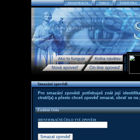
REGISTRÁCIA
TABLO
ŠTATISTIKA
Smazání zpovědi
Pro smazání zpovědi potřebuješ znát její identifika
ztratil(a) a přesto chceš zpověď smazat, obrať se na
Zadání čísla
IDENTIFIKAČNÍ ČÍSLO TVÉ ZPOVĚDI