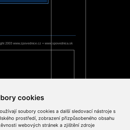
ight 2003 www.zpovednice.cz + www.spovednica.sk
bory cookies
užívají soubory cookies a další sledovací nástroje s
elského prostředí, zobrazení přizpůsobeného obsahu
těvnosti webových stránek a zjištění zdroje