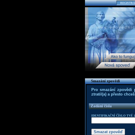
REGISTRÁ
Smazání zpovědi
Pro smazání zpovědi po
ztratil(a) a přesto chc
Zadání čísla
IDENTIFIKAČNÍ ČÍSLO TVÉ 