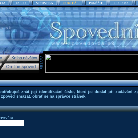
CIA
TABLO
ŠTATISTIKA
SOUTĚŽE
POMôŽTE
REKLAMA
třebuješ znát její identifikační číslo, které jsi dostal při zadávání z
eš zpověď smazat, obrať se na
správce stránek
.
ZPOVĚDI