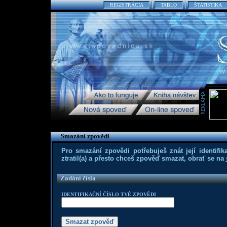
REGISTRÁCIA
TABLO
ŠTATISTIKA
Smazání zpovědi
Pro smazání zpovědi potřebuješ znát její identifika
ztratil(a) a přesto chceš zpověď smazat, obrať se na
Zadání čísla
IDENTIFIKAČNÍ ČÍSLO TVÉ ZPOVĚDI