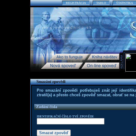
REGISTRÁCIA
TABLO
ŠTATISTIKA
Smazání zpovědi
Pro smazání zpovědi potřebuješ znát její identifika
ztratil(a) a přesto chceš zpověď smazat, obrať se na
Zadání čísla
IDENTIFIKAČNÍ ČÍSLO TVÉ ZPOVĚDI