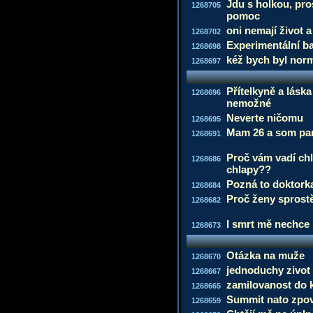
Jdu s holkou, pro
1268705
pomoc
oni nemají život a
1268702
Experimentální ba
1268698
kéž bych byl norm
1268697
Přítelkyně a lásk
1268696
nemožné
Neverte ničomu
1268695
Mam 26 a som pa
1268691
Proč vám vadí chl
1268686
chlapy??
Pozná to doktork
1268684
Proč ženy sprost
1268682
I smrt mě nechce
1268673
Otázka na muže
1268670
jednoduchy zivot
1268667
zamilovanost do
1268665
Summit nato zpo
1268659