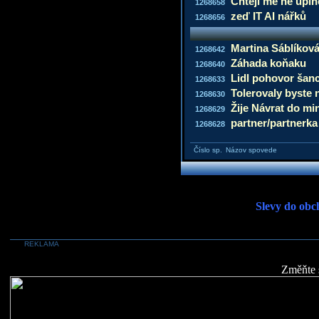
Chtějí mě ne úpln
1268658
zeď IT AI nářků
1268656
Martina Sáblíková
1268642
Záhada koňaku
1268640
Lidl pohovor šan
1268633
Tolerovaly byste 
1268630
Žije Návrat do mi
1268629
partner/partnerka
1268628
Číslo sp.
Názov spovede
Slevy do obc
REKLAMA
Změňte 