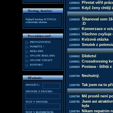
Přestat věřit prá
1268842
Když ženy chtějí
1268839
Hosting, domény:
Šikanoval som 16
Nejlepší hosting
ACTIVE24
-
1268828
vyzkoušejte zdarma.
:D
Konverzace o vzt
1268817
Všechno zvyšuje 
1268814
Prevádzkovateľ:
Kvízová otázka
1268810
PROVOZOVATEL
Smutek z potenci
1268808
POMôŽTE !
REKLAMA
Dědictví
ON-LINE REKLAMA
1268802
ON-LINE VZKAZY
Crossdressing kv
1268801
KONTAKT
Postava - štíhlá 
1268800
Nechutný.
1268799
Hľadanie:
Tak jsem na to při
SPOVEĎ Č.:
1268798
SPOVEDE Z DÁTUMU:
Mě prostě není p
1268788
Jsem asi atraktiv
1268785
TEXT V SPOVEDI:
byla
Nikam nepatrim n
1268784
TEXT V ROZHREŠENÍ: