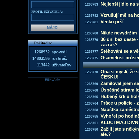
Nejlepší jídlo na 
1268783
PROFIL UŽÍVATEĽA:
Vzrušují mě na h
1268782
Venku prší
1268781
Nikde nevydržím
1268780
36 dni bez deste 
1268779
Počítadlo:
zazrak?
Stěhování se a vě
1268932
spovedí
1268777
Osamelost-prúser 
14803586
rozhreš.
1268775
113442
užívateľov
Ona si myslí, že s
1268770
ČESKU!
REKLAMA
Zamiloval jsem s
1268769
Úspěšně stírám l
1268768
Hubený krk u holk
1268765
Práce u policie - 
1268764
Nabídka zaměstn
1268758
Vyhořel po hodin
1268755
KLUCI MAJ DIVN
1268751
Zažili jste s něký
1268750
ale.?