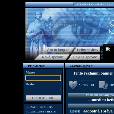
STRÁNKA PRE VŠETKÝCH SMU
Prihlásenie:
Zoznam spovedí:
Meno:
Tento reklamni banner 
Heslo:
SPOVEDE
DI
Poslední zaslaný pl
...smrdi tu kefi
ZAREGISTRUJ SA
Radostná zpráva p
1268843
ZABUDNUTÉ HESLO