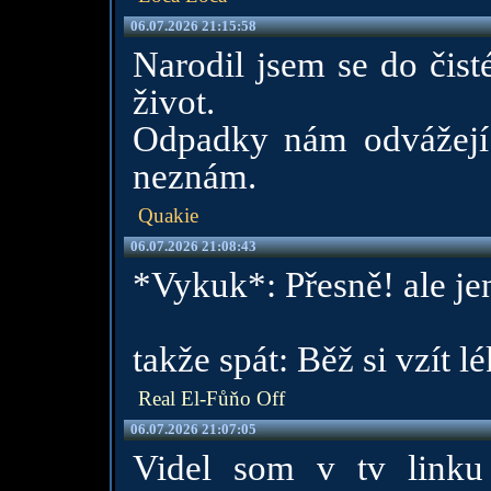
06.07.2026 21:15:58
Narodil jsem se do čist
život.
Odpadky nám odvážejí 
neznám.
Quakie
06.07.2026 21:08:43
*Vykuk*: Přesně! ale je
takže spát: Běž si vzít 
Real El-Fůňo Off
06.07.2026 21:07:05
Videl som v tv linku