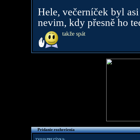
Hele, večerníček byl asi
nevim, kdy přesně ho te
takže spát
Pridanie rozhrešenia
TVOJA PREZÝVKA: