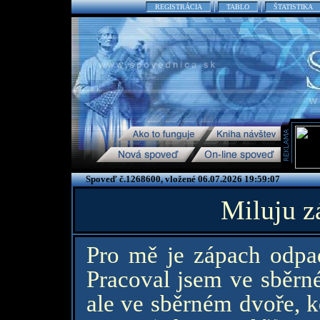
REGISTRÁCIA
TABLO
ŠTATISTIKA
Spoveď č.1268600, vložené 06.07.2026 19:59:07
Miluju z
Pro mě je zápach odpa
Pracoval jsem ve sběrné
ale ve sběrném dvoře, k