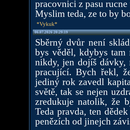
pracovnici z pasu rucne 
Myslim teda, ze to by bo
*Vykuk*
06.07.2026 20:29:19
Sběrný dvůr není sklá
bys věděl, kdybys tam 
nikdy, jen dojíš dávky,
pracující. Bych řekl, 
jediný rok zavedl kapit
světě, tak se nejen uzd
zredukuje natolik, že 
Teda pravda, ten dědek 
penězích od jinejch závis