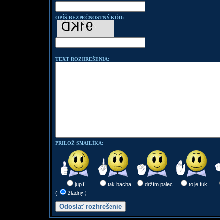
OPÍŠ BEZPEČNOSTNÝ KÓD:
TEXT ROZHREŠENIA:
PRILOŽ SMAILÍKA:
jupííí
tak bacha
držím palec
to je fuk
(
žiadny )