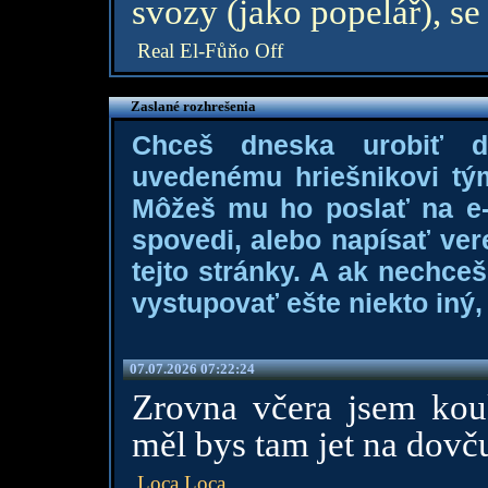
svozy (jako popelář), se 
Real El-Fůňo Off
Zaslané rozhrešenia
Chceš dneska urobiť 
uvedenému hriešnikovi tý
Môžeš mu ho poslať na e-m
spovedi, alebo napísať ver
tejto stránky. A ak nechce
vystupovať ešte niekto iný, 
07.07.2026 07:22:24
Zrovna včera jsem kou
měl bys tam jet na dovču.
Loca Loca