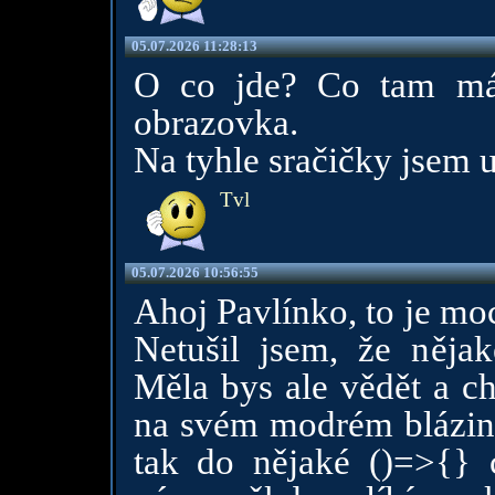
05.07.2026 11:28:13
O co jde? Co tam má
obrazovka.
Na tyhle sračičky jsem už
Tvl
05.07.2026 10:56:55
Ahoj Pavlínko, to je mo
Netušil jsem, že něja
Měla bys ale vědět a chá
na svém modrém blázin
tak do nějaké ()=>{} c