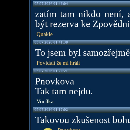
05.07.2026 01:46:04
zatím tam nikdo není, a
být rezerva ke Zpovědni
Quakie
05.07.2026 01:41:38
To jsem byl samozřejmě 
Povídali že mi hráli
05.07.2026 01:20:21
Pnovkova
Tak tam nejdu.
Vocílka
05.07.2026 01:17:02
Takovou zkušenost bohu