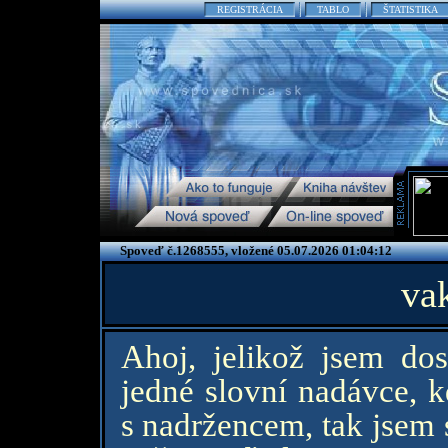
REGISTRÁCIA
TABLO
ŠTATISTIKA
Spoveď č.1268555, vložené 05.07.2026 01:04:12
va
Ahoj, jelikož jsem d
jedné slovní nadávce, 
s nadržencem, tak jsem 