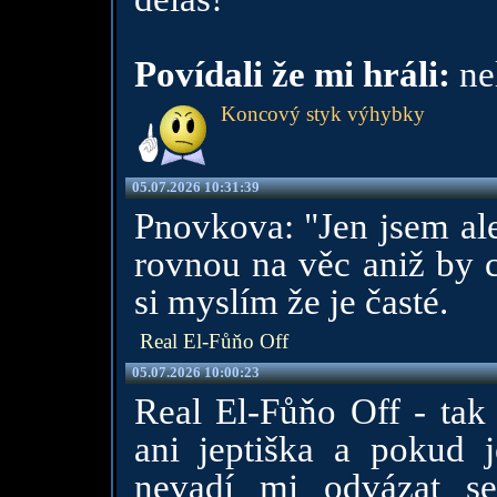
Povídali že mi hráli:
nel
Koncový styk výhybky
05.07.2026 10:31:39
Pnovkova: "Jen jsem ale
rovnou na věc aniž by c
si myslím že je časté.
Real El-Fůňo Off
05.07.2026 10:00:23
Real El-Fůňo Off - tak
ani jeptiška a pokud 
nevadí mi odvázat se