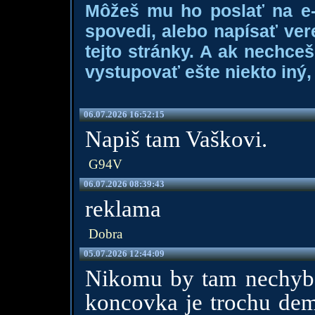
Môžeš mu ho poslať na e-m
spovedi, alebo napísať ver
tejto stránky. A ak nechce
vystupovať ešte niekto iný, 
06.07.2026 16:52:15
Napiš tam Vaškovi.
G94V
06.07.2026 08:39:43
reklama
Dobra
05.07.2026 12:44:09
Nikomu by tam nechybě
koncovka je trochu dem