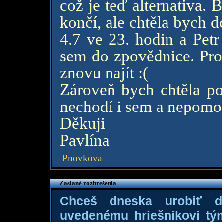
což je teď alternativa.
končí, ale chtěla bych d
4.7 ve 23. hodin a Petr
sem do zpovědnice. Pros
znovu najít :(
Zároveň bych chtěla pop
nechodí i sem a nepomoh
Děkuji
Pavlína
Pnovkova
Zaslané rozhrešenia
Chceš dneska urobiť 
uvedenému hriešnikovi tý