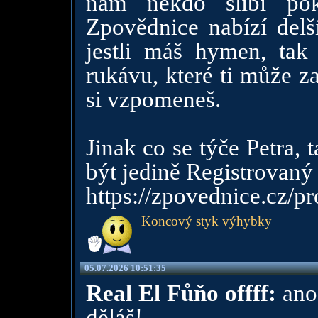
nám někdo slíbí po
Zpovědnice nabízí delš
jestli máš hymen, tak
rukávu, které ti může za
si vzpomeneš.
Jinak co se týče Petra, 
být jedině Registrovaný 
https://zpovednice.cz/p
Koncový styk výhybky
05.07.2026 10:51:35
Real El Fůňo offff:
ano,
děláš!