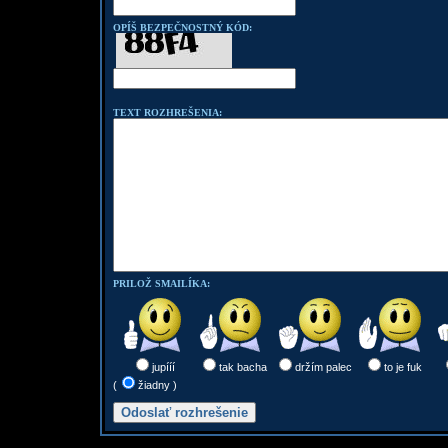
OPÍŠ BEZPEČNOSTNÝ KÓD:
TEXT ROZHREŠENIA:
PRILOŽ SMAILÍKA:
jupííí
tak bacha
držím palec
to je fuk
(
žiadny )