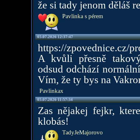
že si tady jenom děláš r
Pavlinka s pérem
05.07.2026 12:37:47
https://zpovednice.cz/p
A kvůli přesně tako
odsud odchází normální 
Vím, že ty bys na Vakr
Pavlinkax
05.07.2026 11:57:34
Zas nějakej fejkr, kter
klobás!
TadyJeMajorovo