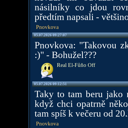
násilníky co jdou ro
předtím napsali - větši
Pnovkova
05.07.2026 09:27:07
Pnovkova: "Takovou zk
:)" - Bohužel???
Real El-Fůňo Off
05.07.2026 09:12:51
Taky to tam beru jako 
když chci opatrně něko
tam spíš k večeru od 20
Pnovkova