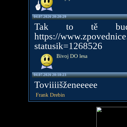
04.07.2026 20:20:29
Tak to tě bud
https://www.zpovednice.
statusik=1268526
Bivoj DO lesa
04.07.2026 20:18:23
Toviiiišženeeeee
Frank Drebin