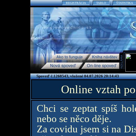
REGISTRÁCIA
TABLO
ŠTATISTIKA
Spoveď č.1268543, vložené 04.07.2026 20:14:43
Online vztah po
Chci se zeptat spíš hol
nebo se něco děje.
Za covidu jsem si na Di