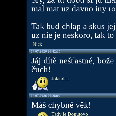
mal mat uz davno iny r
Tak bud chlap a skus jej
uz nie je neskoro, tak to
Nick
04.07.2026 20:42:15
Jáj dítě nešťastné, bož
čuch!
Jolandaa
04.07.2026 20:28:02
Máš chybně věk!
Tady je Donutovo