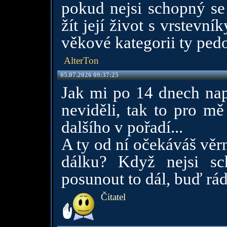
pokud nejsi schopný se 
žít její život s vrstevn
věkové kategorii ty pedo
AlterTon
05.07.2026 09:37:25
Jak mi po 14 dnech nap
neviděli, tak to pro m
dalšího v pořadí...
A ty od ní očekáváš věrn
dálku? Když nejsi s
posunout to dál, buď rád 
Čitatel