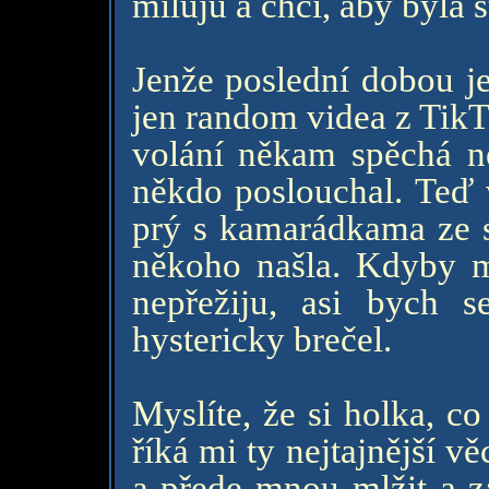
miluju a chci, aby byla š
Jenže poslední dobou je
jen random videa z TikT
volání někam spěchá ne
někdo poslouchal. Teď v
prý s kamarádkama ze st
někoho našla. Kdyby mi
nepřežiju, asi bych 
hystericky brečel.
Myslíte, že si holka, c
říká mi ty nejtajnější v
a přede mnou mlžit a za