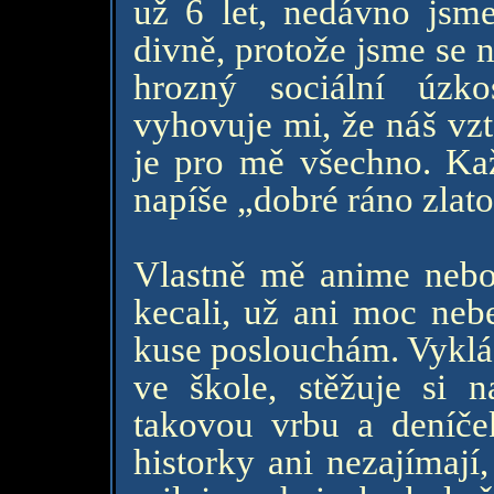
už 6 let, nedávno jsme
divně, protože jsme se 
hrozný sociální úzk
vyhovuje mi, že náš vzt
je pro mě všechno. Ka
napíše „dobré ráno zlato
Vlastně mě anime nebo 
kecali, už ani moc nebe
kuse poslouchám. Vyklád
ve škole, stěžuje si 
takovou vrbu a deníček
historky ani nezajímají