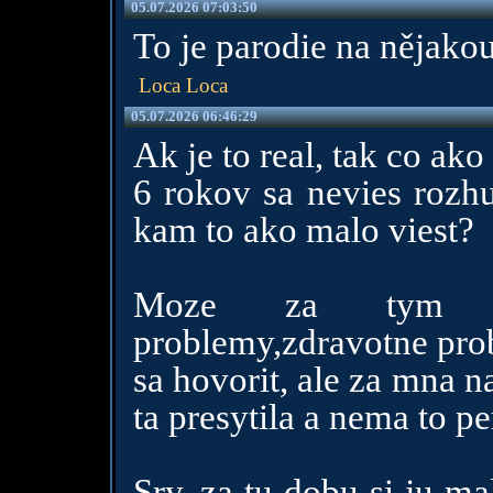
05.07.2026 07:03:50
To je parodie na nějako
Loca Loca
05.07.2026 06:46:29
Ak je to real, tak co ako
6 rokov sa nevies rozhu
kam to ako malo viest?
Moze za tym by
problemy,zdravotne pro
sa hovorit, ale za mna 
ta presytila a nema to pe
Sry, za tu dobu si ju m