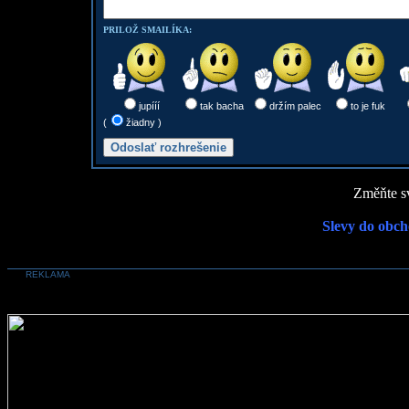
PRILOŽ SMAILÍKA:
jupííí
tak bacha
držím palec
to je fuk
(
žiadny )
Změňte sv
Slevy do obch
REKLAMA