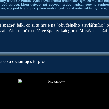
obrý skutok ? Pomôž vyššie uvedenému hriešnikovi tým, že mu dáš nej
lovú adresu, ktorú uviedol pri spovedi, alebo napísať verejne vyplne
hceš, aby pod tvojou prezývkou mohol vystupovať ešte niekto iný, zaregis
ě špatnej fejk, co si tu hraje na "obyčejného a zvláštního"
ežrali. Ale stejně to máš ve špatný kategorii. Musíš se snažit 
f
eš co a oznamuješ to proč