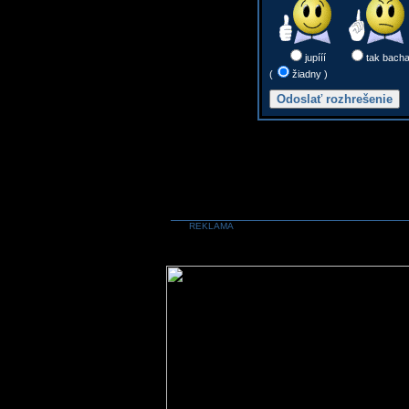
jupííí
tak bach
(
žiadny )
REKLAMA