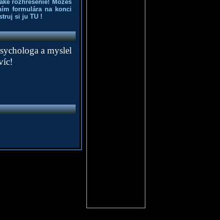
aké rozhrešenie! Môžeš
ním formulára na konci
truj si ju
TU
!
 psychologa a myslel
víc!