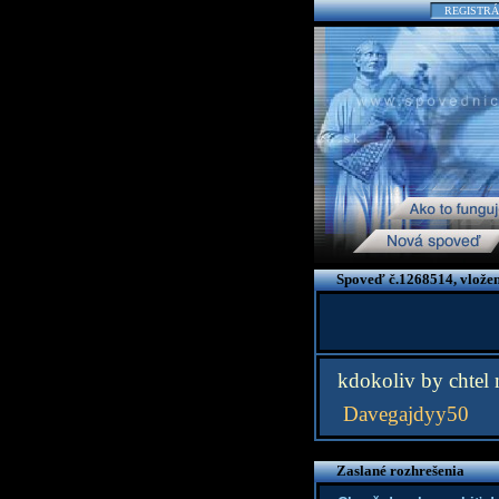
REGISTRÁ
Spoveď č.1268514, vložen
kdokoliv by chtel
Davegajdyy50
Zaslané rozhrešenia