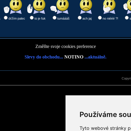
a
držím palec
to je fuk
tumáááš
ach jaj
no niééé ?!
Změňte svoje cookies preference
Slevy do obchodu...
NOTINO
...aktuálně.
Copyr
Používáme sou
Tyto webové stránky po