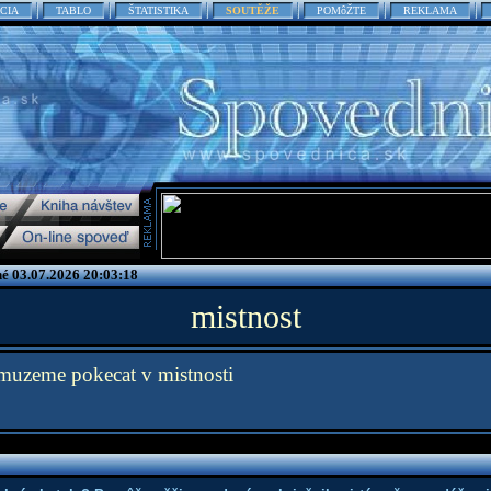
CIA
TABLO
ŠTATISTIKA
SOUTĚŽE
POMôŽTE
REKLAMA
é 03.07.2026 20:03:18
mistnost
 muzeme pokecat v mistnosti