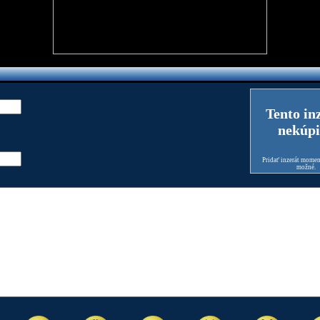
Tento in
nekúpi
Pridať inzerát moment
možné.