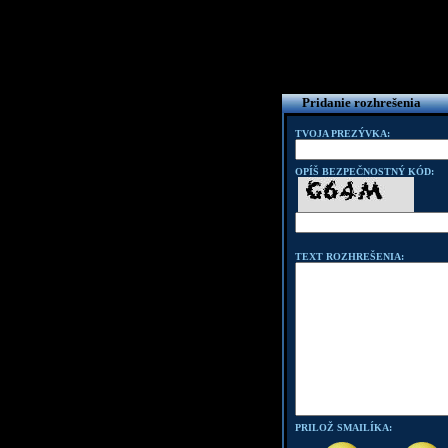
Pridanie rozhrešenia
TVOJA PREZÝVKA:
OPÍŠ BEZPEČNOSTNÝ KÓD:
TEXT ROZHREŠENIA:
PRILOŽ SMAILÍKA: