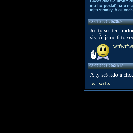
Chceš dneska urobiť d
mu ho poslať na e-mai
tejto stránky. A ak nec
03.07.2026 20:28:56
Jo, ty seš ten hodn
sis, že jsme ti to s
wtfwtfwt
03.07.2026 20:21:48
A ty seš kdo a chc
wtfwtfwtf