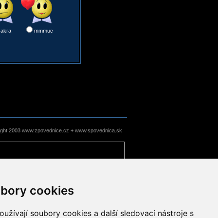
sakra
mmmuc
ight 2003 www.zpovednice.cz + www.spovednica.sk
bory cookies
užívají soubory cookies a další sledovací nástroje s