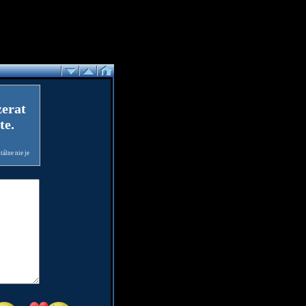
zerat
te.
álne nie je