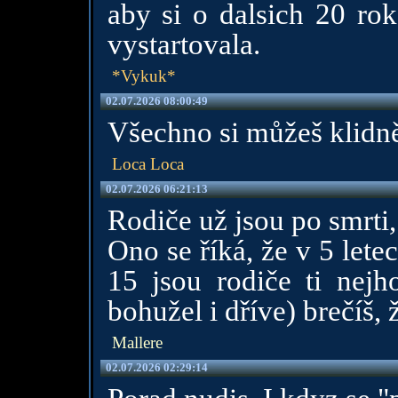
aby si o dalsich 20 rok
vystartovala.
*Vykuk*
02.07.2026 08:00:49
Všechno si můžeš klidně
Loca Loca
02.07.2026 06:21:13
Rodiče už jsou po smrti
Ono se říká, že v 5 lete
15 jsou rodiče ti nejh
bohužel i dříve) brečíš, 
Mallere
02.07.2026 02:29:14