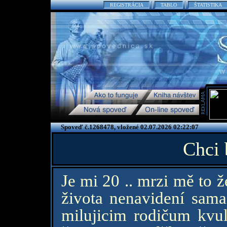
REGISTRÁCIA
TABLO
ŠTATISTIKA
Spoveď č.1268478, vložené 02.07.2026 02:22:07
Chci 
Je mi 20 .. mrzi mě to 
života nenavidení sama
milujicim rodičum kvul