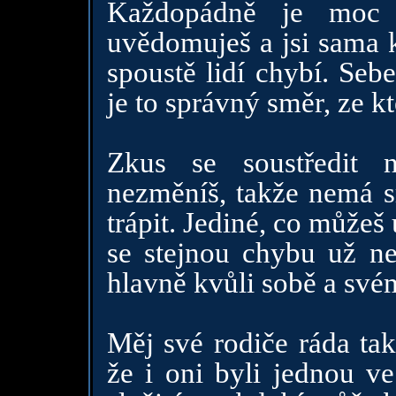
Každopádně je moc 
uvědomuješ a jsi sama k
spoustě lidí chybí. Seb
je to správný směr, ze kt
Zkus se soustředit 
nezměníš, takže nemá s
trápit. Jediné, co můžeš u
se stejnou chybu už ne
hlavně kvůli sobě a sv
Měj své rodiče ráda tak
že i oni byli jednou v