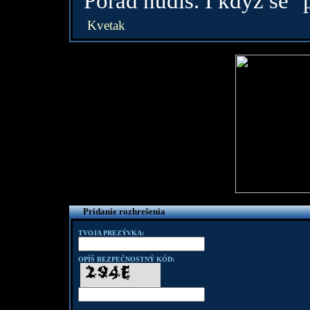
Porad nudis. I kdyz se "
Kvetak
Pridanie rozhrešenia
TVOJA PREZÝVKA:
OPÍŠ BEZPEČNOSTNÝ KÓD: