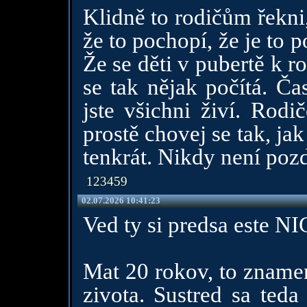
Klidně to rodičům řekni,
že to pochopí, že je to p
Že se děti v pubertě k r
se tak nějak počítá. Ča
jste všichni živí. Rodi
prostě chovej se tak, jak
tenkrát. Nikdy není pozd
123459
02.07.2026 10:41:23
Ved ty si predsa est
Mat 20 rokov, to znamen
zivota. Sustred sa teda