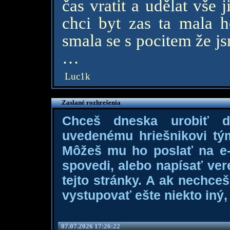
čas vratit a udělat vše
chci byt zas ta mala h
smala se s pocitem že js
…
Luc1k
Zaslané rozhrešenia
Chceš dneska urobiť 
uvedenému hriešnikovi tý
Môžeš mu ho poslať na e-m
spovedi, alebo napísať ver
tejto stránky. A ak nechce
vystupovať ešte niekto iný, 
07.07.2026 17:26:22