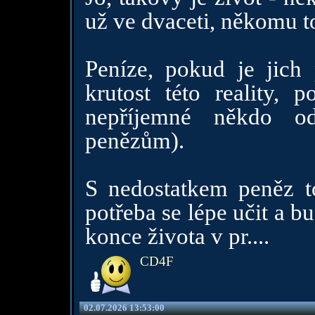
už ve dvaceti, někomu to
Peníze, pokud je jich
krutost této reality, 
nepříjemné někdo o
penězům).
S nedostatkem peněz t
potřeba se lépe učit a 
konce života v pr....
CD4F
02.07.2026 13:53:00