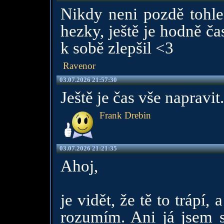
Nikdy neni pozdě tohle
hezky, ještě je hodně ča
k sobě zlepšil <3
Ravenor
03.07.2026 21:57:30
Ještě je čas vše napravit.
Frank Drebin
03.07.2026 21:21:35
Ahoj,
je vidět, že tě to trápí,
rozumím. Ani já jsem 