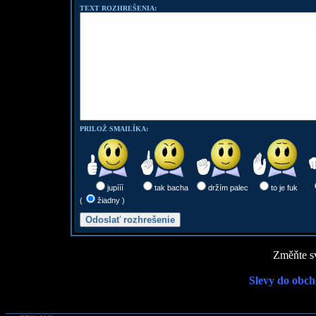
TEXT ROZHREŠENIA:
PRILOŽ SMAILÍKA:
jupííí
tak bacha
držím palec
to je fuk
(
žiadny )
Změňte sv
Slevy do obch