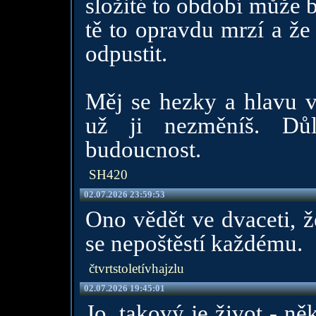
složité to období může 
tě to opravdu mrzí a že
odpustit.
Měj se hezky a hlavu v
už ji nezměníš. Důl
budoucnost.
SH420
02.07.2026 23:59:53
Ono vědět ve dvaceti, ž
se nepoštěstí každému.
čtvrtstoletívhajzlu
02.07.2026 19:45:01
Jo, takový je život - ně