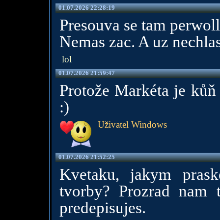
01.07.2026 22:28:19
Presouva se tam perwol
Nemas zac. A uz nechlas
lol
01.07.2026 21:59:47
Protože Markéta je kůň
:)
Uživatel Windows
01.07.2026 21:52:25
Kvetaku, jakym pras
tvorby? Prozrad nam t
predepisujes.