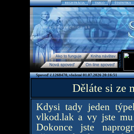
REGISTRÁCIA
TABLO
ŠTATISTIKA
Spoveď č.1268470, vložené 01.07.2026 20:16:51
Děláte si ze
Kdysi tady jeden týpe
vlkod.lak a vy jste mu 
Dokonce jste naprogr