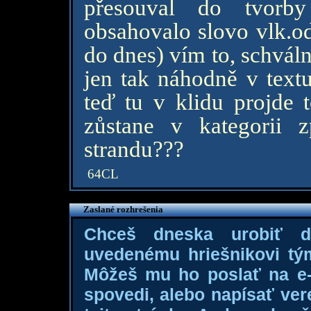
přesouval do tvorby
obsahovalo slovo vlk.od
do dnes) vím to, schváln
jen tak náhodně v textu
teď tu v klidu projde 
zůstane v kategorii 
strandu???
64CL
Zaslané rozhrešenia
Chceš dneska urobiť 
uvedenému hriešnikovi tý
Môžeš mu ho poslať na e-m
spovedi, alebo napísať ver