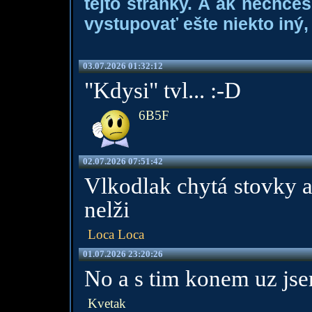
tejto stránky. A ak nechce
vystupovať ešte niekto iný, 
03.07.2026 01:32:12
"Kdysi" tvl... :-D
6B5F
02.07.2026 07:51:42
Vlkodlak chytá stovky a
nelži
Loca Loca
01.07.2026 23:20:26
No a s tim konem uz jse
Kvetak