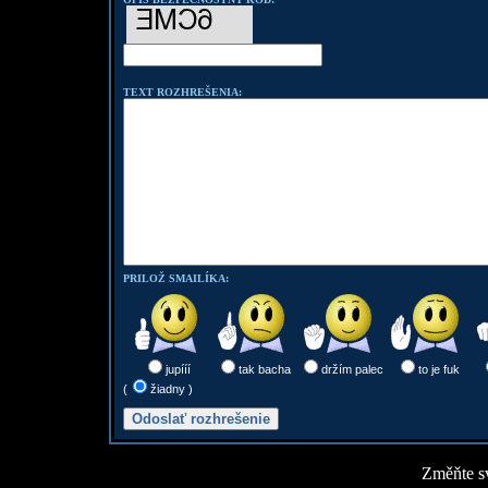
TEXT ROZHREŠENIA:
PRILOŽ SMAILÍKA:
jupííí
tak bacha
držím palec
to je fuk
(
žiadny )
Změňte sv