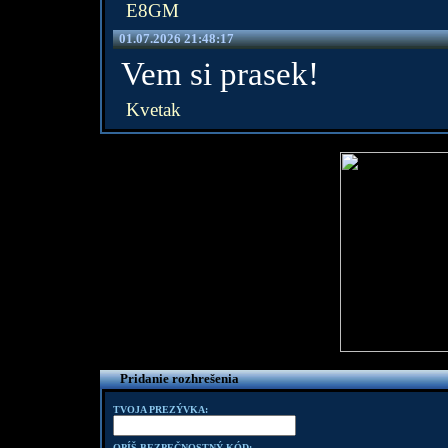
E8GM
01.07.2026 21:48:17
Vem si prasek!
Kvetak
Pridanie rozhrešenia
TVOJA PREZÝVKA:
OPÍŠ BEZPEČNOSTNÝ KÓD: