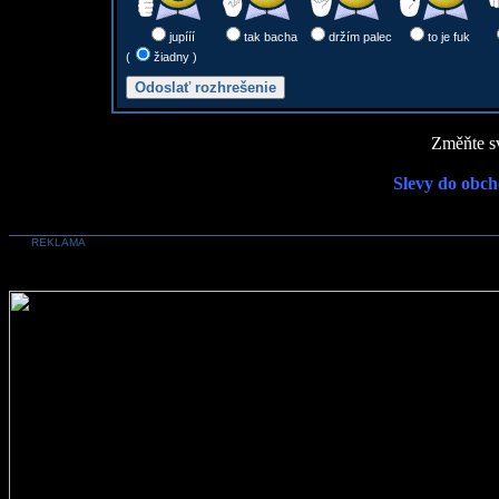
jupííí
tak bacha
držím palec
to je fuk
(
žiadny )
Změňte sv
Slevy do obch
REKLAMA