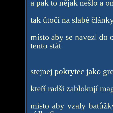
a pak to nějak nešlo a on
tak ůtočí na slabé člán
místo aby se navezl do 
tento stát
stejnej pokrytec jako gr
kteří radši zablokují mag
místo aby vzaly batůžky