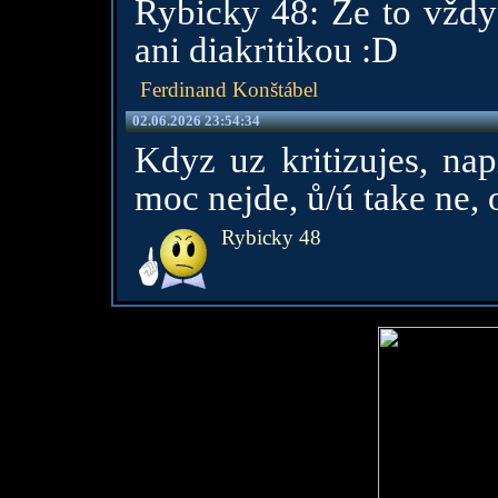
Rybicky 48: Že to vždy 
ani diakritikou :D
Ferdinand Konštábel
02.06.2026 23:54:34
Kdyz uz kritizujes, nap
moc nejde, ů/ú take ne,
Rybicky 48