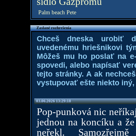
sídlo Gazpromu
Palm beach Pete
Zaslané rozhrešenia
Chceš dneska urobiť 
uvedenému hriešnikovi tý
Môžeš mu ho poslať na e-m
spovedi, alebo napísať ver
tejto stránky. A ak nechce
vystupovať ešte niekto iný, 
03.06.2026 13:29:18
Pop-punková nic neříkaj
jednou na koncíku a že
neřekl. Samozřejmě