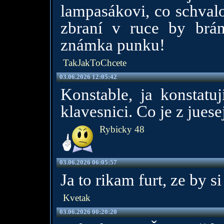
lampasákovi, co schvalo
zbraní v ruce by brán
známka punku!
TakJakToChcete
03.06.2026 12:05:42
Konstable, ja konstatuj
klavesnici. Co je z juese
Rybicky 48
03.06.2026 06:05:57
Ja to rikam furt, ze by si
Kvetak
03.06.2026 00:20:20