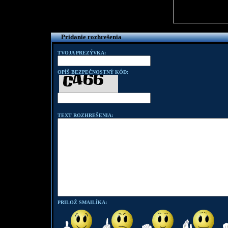
Pridanie rozhrešenia
TVOJA PREZÝVKA:
OPÍŠ BEZPEČNOSTNÝ KÓD:
TEXT ROZHREŠENIA:
PRILOŽ SMAILÍKA: