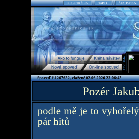
REGISTRÁCIA
TABLO
ŠTATISTIKA
Spoveď č.1267632, vložené 02.06.2026 23:06:43
Pozér Jaku
podle mě je to vyhořel
pár hitů