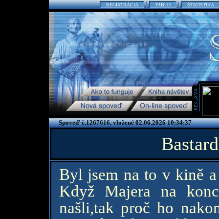
REGISTRÁCIA
TABLO
ŠTATISTIKA
Spoveď č.1267616, vložené 02.06.2026 10:34:37
Bastard
Byl jsem na to v kině a
Když Majera na konci
našli,tak proč ho nako