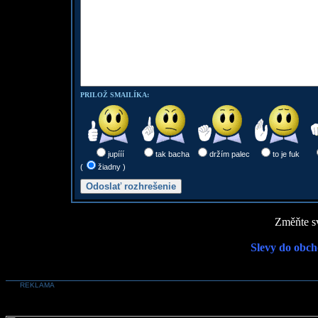
PRILOŽ SMAILÍKA:
jupííí
tak bacha
držím palec
to je fuk
(
žiadny )
Změňte sv
Slevy do obch
REKLAMA