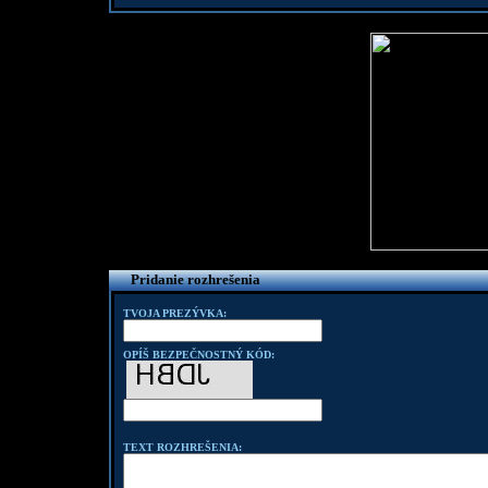
Pridanie rozhrešenia
TVOJA PREZÝVKA:
OPÍŠ BEZPEČNOSTNÝ KÓD:
TEXT ROZHREŠENIA: