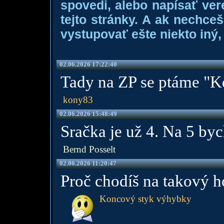
spovedi, alebo napísať ver
tejto stránky. A ak nechce
vystupovať ešte niekto iný, 
02.06.2026 17:22:40
Tady na ZP se ptáme "K
kony83
02.06.2026 15:48:49
Sračka je už 4. Na 5 byc
Bernd Posselt
02.06.2026 11:20:47
Proč chodíš na takový 
Koncový styk výhybky