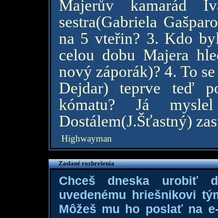
Majerův kamarád Iv
sestra(Gabriela Gašpar
na 5 vteřin? 3. Kdo byl
celou dobu Majera hle
nový záporák)? 4. To se 
Dejdar) teprve teď p
kómatu? Já mysle
Dostálem(J.Šťastný) zas
Highwayman
Zaslané rozhrešenia
Chceš dneska urobiť 
uvedenému hriešnikovi tý
Môžeš mu ho poslať na e-m