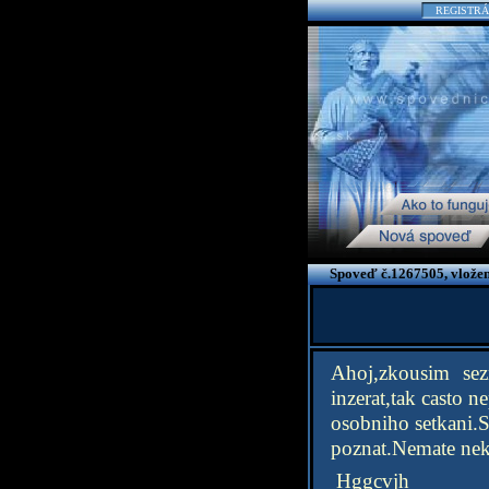
REGISTRÁ
Spoveď č.1267505, vložen
Ahoj,zkousim se
inzerat,tak casto 
osobniho setkani.S
poznat.Nemate nek
Hggcvjh