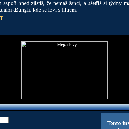
aspoň hned zjistíš, že nemáš šanci, a ušetříš si týdny 
uální džungli, kde se loví s filtrem.
PT
Tento in