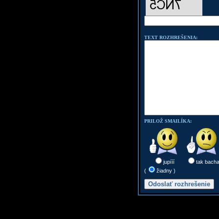
TEXT ROZHREŠENIA:
PRILOŽ SMAILÍKA:
jupííí
tak bach
(
žiadny )