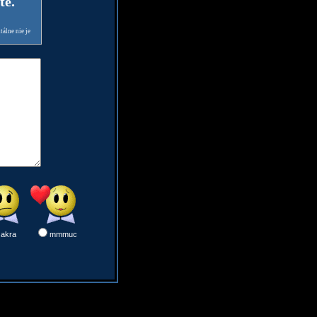
te.
álne nie je
sakra
mmmuc