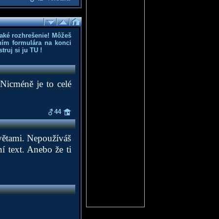
aké rozhrešenie! Môžeš
ním formulára na konci
truj si ju
TU
!
Nicméně je to celé
44
větami. Nepoužíváš
í text. Anebo že ti