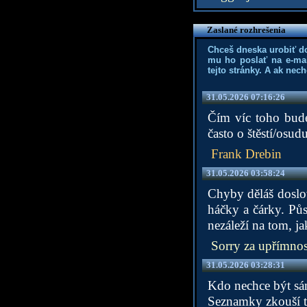
Zaslané rozhrešenia
Chceš dneska urobiť d
mu ho poslať na e-mai
tejto stránky. A ak nec
31.05.2026 07:16:26
Čím víc toho bude
často o štěstí/osud
Frank Drebin
31.05.2026 03:58:24
Chyby děláš doslo
háčky a čárky. Půs
nezáleží na tom, j
Sorry za upřímnos
31.05.2026 03:28:31
Kdo nechce být sá
Seznamky zkouší t