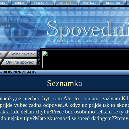
CIA
TABLO
ŠTATISTIKA
SOUTĚŽE
POMôŽTE
REKLAMA
é 30.05.2026 21:44:05
Seznamka
znamky,uz nechci byt sam.Ale to contam zazivam.Kd
neprijde vubec zadna odpoved.A kdyz uz prijde,tak to skon
akra kde delam chybu?Prece bez osobniho setkani se ty dv
do nejaky tipy?Mate zkusenosti se speed datingem?Premy