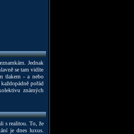
 seznamkám. Jednak
lavně se tam vidíte
m tlakem - a nebo
le každopádně pořád
 kolektivu známých
i s realitou. To, že
ání je dnes luxus.