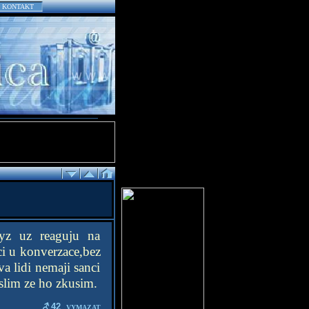
KONTAKT
yz uz reaguju na
ci u konverzace,bez
a lidi nemaji sanci
slim ze ho zkusim.
42
VYMAZAT