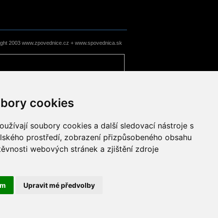
ight 2003 www.zpovednice.cz + www.spovednica.sk
bory cookies
užívají soubory cookies a další sledovací nástroje s
elského prostředí, zobrazení přizpůsobeného obsahu
těvnosti webových stránek a zjištění zdroje
ám
Upravit mé předvolby