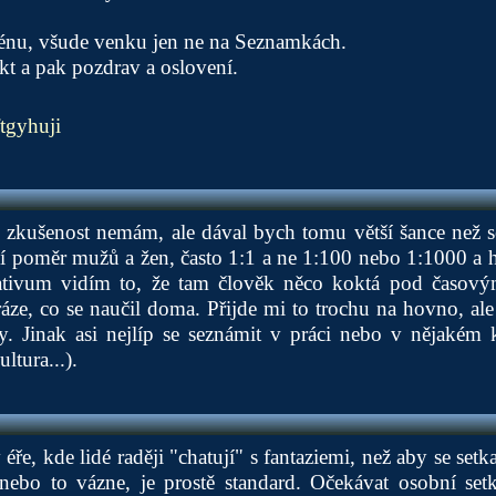
rénu, všude venku jen ne na Seznamkách.
kt a pak pozdrav a oslovení.
tgyhuji
 zkušenost nemám, ale dával bych tomu větší šance než
í poměr mužů a žen, často 1:1 a ne 1:100 nebo 1:1000 a h
ativum vidím to, že tam člověk něco koktá pod časový
áze, co se naučil doma. Přijde mi to trochu na hovno, a
y. Jinak asi nejlíp se seznámit v práci nebo v nějakém
ltura...).
ře, kde lidé raději "chatují" s fantaziemi, než aby se setkal
nebo to vázne, je prostě standard. Očekávat osobní setk