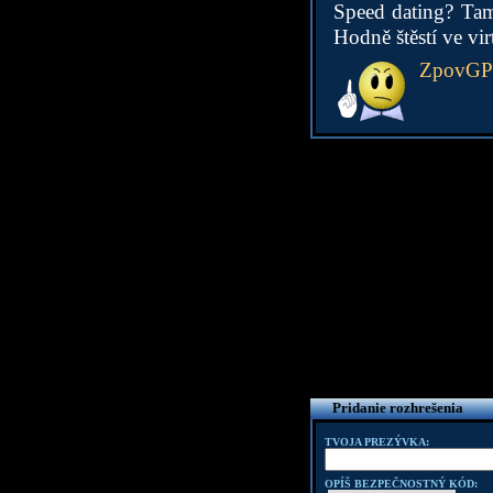
Speed dating? Tam 
Hodně štěstí ve virt
ZpovG
Pridanie rozhrešenia
TVOJA PREZÝVKA:
OPÍŠ BEZPEČNOSTNÝ KÓD: