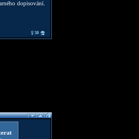
marného dopisování.
38
zerat