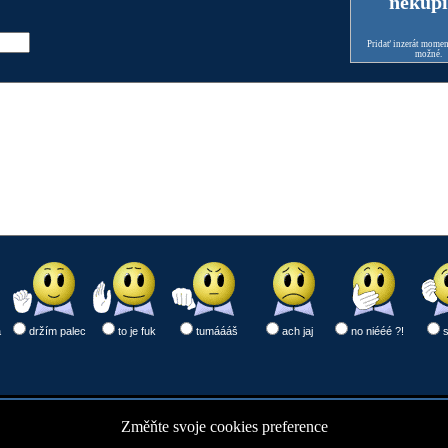
nekúpi
Pridať inzerát moment
možné.
a
držím palec
to je fuk
tumáááš
ach jaj
no niééé ?!
Změňte svoje cookies preference