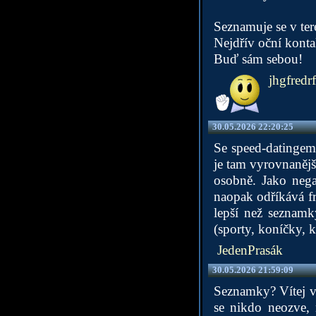
Seznamuje se v te
Nejdřív oční konta
Buď sám sebou!
jhgfredrf
30.05.2026 22:20:25
Se speed-datingem
je tam vyrovnanějš
osobně. Jako neg
naopak odříkává fr
lepší než seznamk
(sporty, koníčky, ku
JedenPrasák
30.05.2026 21:59:09
Seznamky? Vítej v é
se nikdo neozve, 