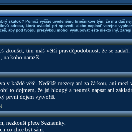
obrý skutok ? Pomôž vyššie uvedenému hriešnikovi tým, že mu dáš nej
lovú adresu, ktorú uviedol pri spovedi, alebo napísať verejne vyplne
hceš, aby pod tvojou prezývkou mohol vystupovať ešte niekto iný, zaregis
š zkoušet, tím máš větší pravděpodobnost, že se zadaří. 
u, na koho narazíš.
va v každé větě. Neděláš mezery ani za čárkou, ani mezi 
obí to dojmem, že jsi hloupý a neumíš napsat ani základn
aký první dojem vytvoříš.
t
m, nezkouší přece Seznamky.
en co chce být sám.