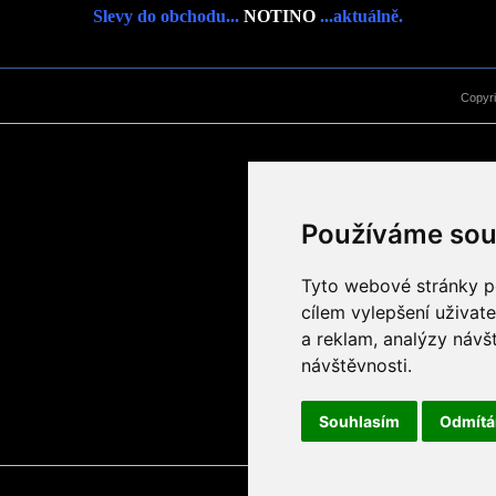
Slevy do obchodu...
NOTINO
...aktuálně.
Copyr
Používáme sou
Tyto webové stránky po
cílem vylepšení uživat
a reklam, analýzy návš
návštěvnosti.
Souhlasím
Odmít