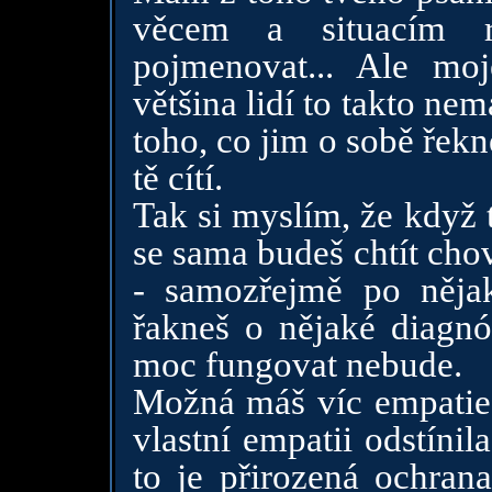
věcem a situacím r
pojmenovat... Ale moj
většina lidí to takto nem
toho, co jim o sobě řekn
tě cítí.
Tak si myslím, že když 
se sama budeš chtít cho
- samozřejmě po něja
řakneš o nějaké diagnó
moc fungovat nebude.
Možná máš víc empatie, 
vlastní empatii odstínil
to je přirozená ochrana