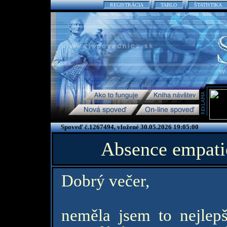
REGISTRÁCIA
TABLO
ŠTATISTIKA
Spoveď č.1267494, vložené 30.05.2026 19:05:00
Absence empati
Dobrý večer,
neměla jsem to nejlepš