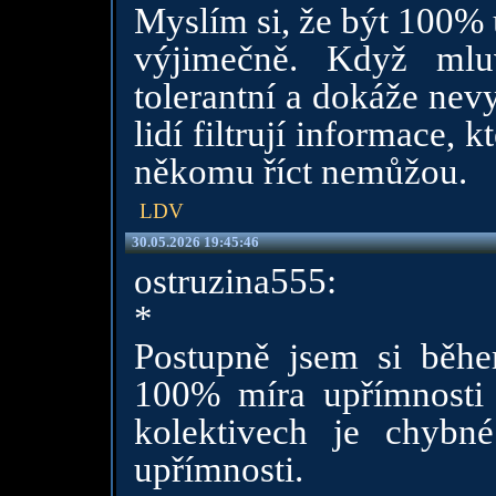
Myslím si, že být 100%
výjimečně. Když mlu
tolerantní a dokáže nev
lidí filtrují informace,
někomu říct nemůžou.
LDV
30.05.2026 19:45:46
ostruzina555:
*
Postupně jsem si během
100% míra upřímnosti
kolektivech je chybn
upřímnosti.