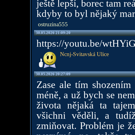
ještě lepší, borec tam r
kdyby to byl nějaký mar
ostruzina555
30.05.2026 21:09:20
https://youtu.be/wtH
Ncnj-Svitavská Ulice
30.05.2026 20:27:09
Zase ale tím shozením 
méně, a už bych se nemu
života nějaká ta tajem
všichni věděli, a tud
zmiňovat. Problém je že