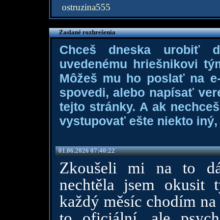
ostruzina555
Zaslané rozhrešenia
Chceš dneska urobiť 
uvedenému hriešnikovi tý
Môžeš mu ho poslať na e-m
spovedi, alebo napísať ver
tejto stránky. A ak nechce
vystupovať ešte niekto iný, 
01.06.2026 07:40:22
Zkoušeli mi na to dát
nechtěla jsem okusit t
každý měsíc chodím na p
to oficiální, ale psyc