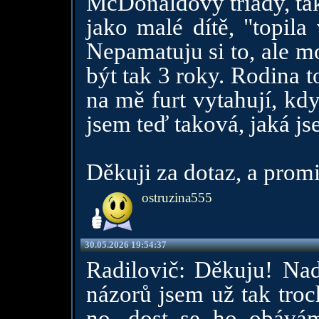
McDonaldovy triády, tak
jako malé dítě, "topila
Nepamatuju si to, ale m
být tak 3 roky. Rodina t
na mě furt vytahují, kdy
jsem teď taková, jaká js
Děkuji za dotaz, a prom
ostruzina555
30.05.2026 19:54:37
Radilovič: Děkuju! Nad
názorů jsem už tak troc
no, dost se ho obává