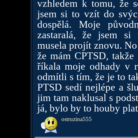
vzhledem k tomu, že se
jsem si to vzít do svýc
dospělá. Moje původn
zastaralá, že jsem si
musela projít znovu. No
že mám CPTSD, takže a
říkala moje odhady v r
odmítli s tím, že je to
PTSD sedí nejlépe a šlu
jim tam naklusal s pods
já, bylo by to houby pla
ostruzina555