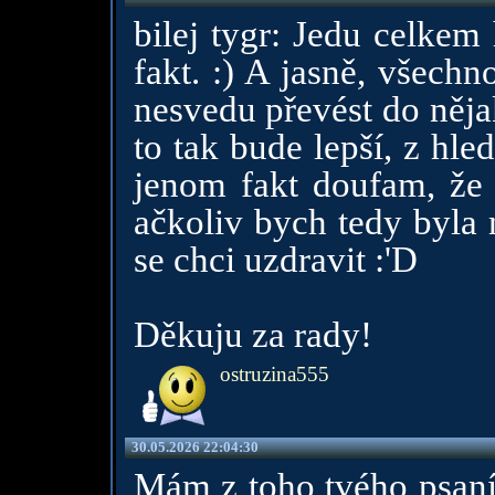
bilej tygr: Jedu celkem 
fakt. :) A jasně, všech
nesvedu převést do něja
to tak bude lepší, z hled
jenom fakt doufam, že 
ačkoliv bych tedy byla 
se chci uzdravit :'D
Děkuju za rady!
ostruzina555
30.05.2026 22:04:30
Mám z toho tvého psaní 