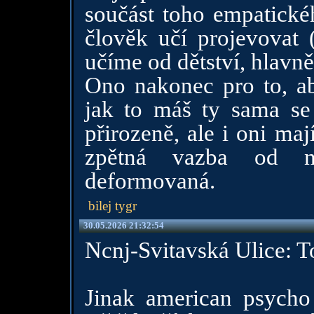
součást toho empatickéh
člověk učí projevovat (
učíme od dětství, hlav
Ono nakonec pro to, aby
jak to máš ty sama se
přirozeně, ale i oni mají
zpětná vazba od n
deformovaná.
bilej tygr
30.05.2026 21:32:54
Ncnj-Svitavská Ulice: T
Jinak american psycho 