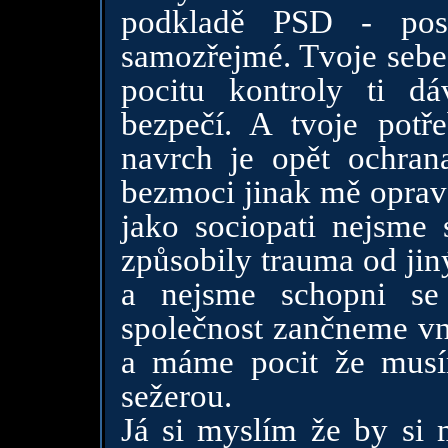
podkladě PSD - post
samozřejmé. Tvoje sebeo
pocitu kontroly ti dá
bezpečí. A tvoje potř
navrch je opět ochrana
bezmoci jinak mě oprav j
jako sociopati nejsme 
způsobily trauma od jin
a nejsme schopni se 
společnost zančneme vn
a máme pocit že musí
sežerou.
Já si myslím že by si 