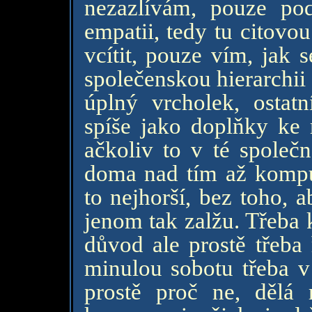
nezazlívám, pouze pod
empatii, tedy tu citovo
vcítit, pouze vím, jak
společenskou hierarchii 
úplný vrcholek, ostat
spíše jako doplňky ke
ačkoliv to v té společn
doma nad tím až kompu
to nejhorší, bez toho, a
jenom tak zalžu. Třeba
důvod ale prostě třeba 
minulou sobotu třeba v
prostě proč ne, dělá