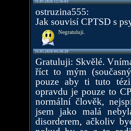
31.05.2026 12:56:03
ostruzina555:
Jak souvisí CPTSD s ps
Negratuluji.
31.05.2026 04:38:28
Gratuluji: Skvělé. Vním
říct to mým (současn
pouze aby ti tuto tézi
opravdu je pouze to C
normální člověk, nejs
jsem jako malá nebyl
disorderem, ačkoliv byc