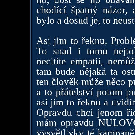
chodící špatný názor,
bylo a dosud je, to neu
Asi jim to řeknu. Probl
To snad i tomu nejtol
necítíte empatii, nem
tam bude nějaká ta ostr
ten člověk může něco pr
a to přátelství potom p
asi jim to řeknu a uvid
Opravdu chci jenom ří
mám opravdu NULOVOU 
vysvětlivky té kampaně 