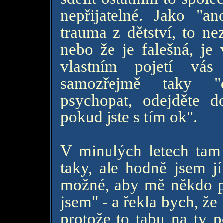
nepřijatelné. Jako 
trauma z dětství, to ne
nebo že je falešná, je
vlastním pojetí vá
samozřejmě taky "
psychopat, odejděte d
pokud jste s tím ok".
V minulých letech tam
taky, ale hodně jsem jí
možné, aby mě někdo př
jsem" - a řekla bych, že 
protože to tabu na ty p