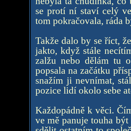
nebyla ta chudinka, co 
se protí ní staví celý v
tom pokračovala, ráda b
Takže dalo by se říct, ž
jakto, když stále necít
zalžu nebo dělám tu 
popsala na začátku přís
snažím ji nevnímat, st
pozice lidí okolo sebe at
Každopádně k věci. Čím 
ve mě panuje touha být 
sdělit ostatním to spole