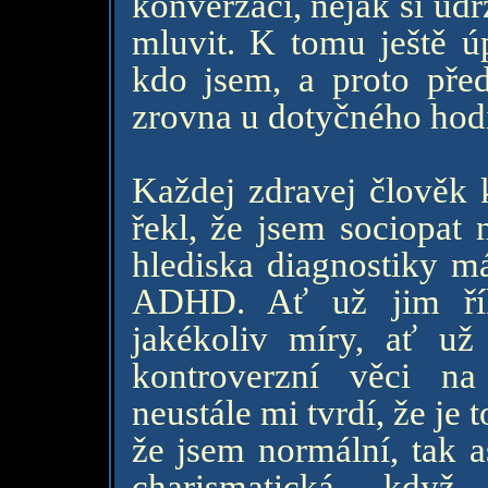
konverzaci, nějak si ud
mluvit. K tomu ještě 
kdo jsem, a proto před
zrovna u dotyčného hod
Každej zdravej člověk 
řekl, že jsem sociopat 
hlediska diagnostiky 
ADHD. Ať už jim řík
jakékoliv míry, ať už
kontroverzní věci na
neustále mi tvrdí, že je
že jsem normální, tak 
charismatická, když