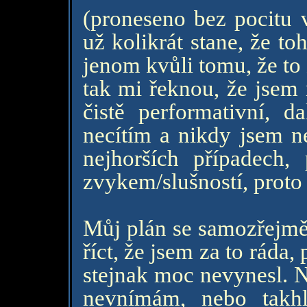
(proneseno bez pocitu v
už kolikrát stane, že t
jenom kvůli tomu, že to z
tak mi řeknou, že jsem 
čistě performativní, d
necítím a nikdy jsem ne
nejhorších případech,
zvykem/slušností, proto 
Můj plán se samozřejmě 
říct, že jsem za to ráda
stejnak moc nevynesl. N
nevnímám, nebo takh