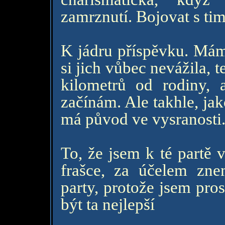
zamrznutí. Bojovat s tim
K jádru příspěvku. Mám 
si jich vůbec nevážila, t
kilometrů od rodiny, a
začínám. Ale takhle, ja
má původ ve vysranosti
To, že jsem k té partě 
frašce, za účelem zne
party, protože jsem pros
být ta nejlepší