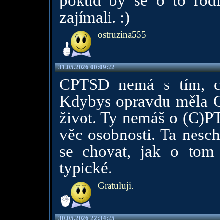
pokud by se o to rodi
zajímali. :)
ostruzina555
31.05.2026 00:09:22
CPTSD nemá s tím, co
Kdybys opravdu měla CPT
život. Ty nemáš o (C)P
věc osobnosti. Ta nescho
se chovat, jak o tom 
typické.
Gratuluji.
30.05.2026 22:34:25