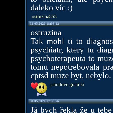
daleko víc :)
ostruzina555
31.05.2026 18:08:12
ostruzina
Tak mohl ti to diagnost
psychiatr, ktery tu dia
psychoterapeuta to muzes 
tomu nepotrebovala pras
cptsd muze byt, nebylo.
jahodove gratulki
31.05.2026 17:39:56
Já bych řekla že u tebe