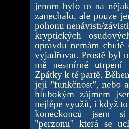
jenom bylo to na nějak
zanechalo, ale pouze je
pohonu nenávisti/závisti
kryptických osudovýc
opravdu nemám chutě d
vyjadřovat. Prostě byl 
mě nesmírné utrpení z
Zpátky k té partě. Běhe
její "funkčnost", nebo 
hlubokým zájmem jsem 
nejlépe využít, i když t
koneckonců jsem si
"perzonu" která se uch