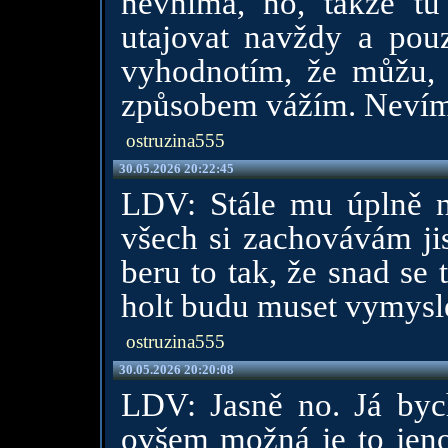
nevnímá, no, takže t
utajovat navždy a pouz
vyhodnotím, že můžu, 
způsobem vážím. Nevím
ostruzina555
30.05.2026 20:22:45
LDV: Stále mu úplně n
všech si zachovávám jis
beru to tak, že snad se 
holt budu muset vymysl
ostruzina555
30.05.2026 20:20:08
LDV: Jasně no. Já bych
ovšem možná je to jen