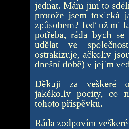
jednat. Mám jim to sděli
protože jsem toxická j
způsobem? Teď už mi fak
potřeba, ráda bych se j
udělat ve společnos
ostrakizuje, ačkoliv js
dnešní době) v jejím ve
Děkuji za veškeré 
jakékoliv pocity, co
tohoto příspěvku.
Ráda zodpovím veškeré d