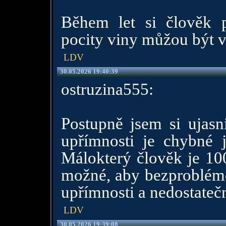
Během let si člověk p
pocity viny můžou být v
LDV
30.05.2026 19:40:39
ostruzina555:
Postupně jsem si ujasn
upřímnosti je chybné j
Málokterý člověk je 10
možné, aby bezproblém
upřímnosti a nedostateč
LDV
30.05.2026 19:39:08