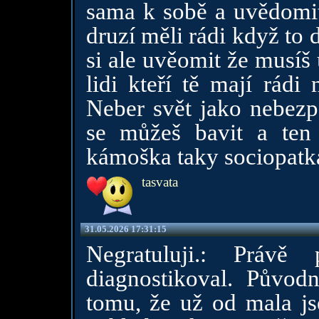
sama k sobě a uvědomit 
druzí měli rádi když to 
si ale uvěomit že musíš 
lidi kteří tě mají rádi 
Neber svět jako nebezp
se můžeš bavit a ten 
kámoška taky sociopatk
tasvata
31.05.2026 17:31:15
Negratuluji.: Práv
diagnostikoval. Původ
tomu, že už od mala j