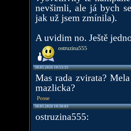
nevšimli, ale já bych s
jak už jsem zmínila).
A uvidim no. Ještě jedn
ostruzina555
30.05.2026 19:53:55
Mas rada zvirata? Mela
mazlicka?
Posse
30.05.2026 19:50:03
ostruzina555: