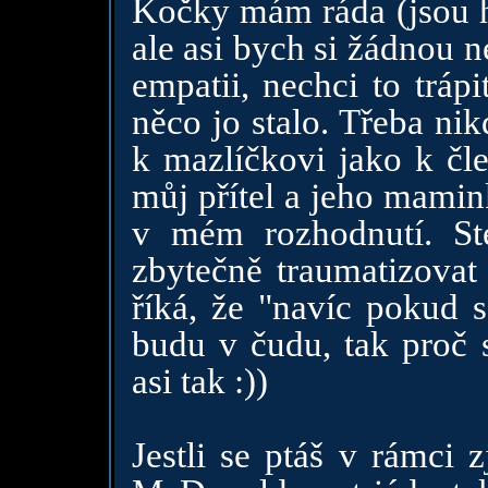
Kočky mám ráda (jsou h
ale asi bych si žádnou 
empatii, nechci to tráp
něco jo stalo. Třeba ni
k mazlíčkovi jako k čle
můj přítel a jeho mamink
v mém rozhodnutí. St
zbytečně traumatizovat 
říká, že "navíc pokud s
budu v čudu, tak proč s
asi tak :))
Jestli se ptáš v rámci 