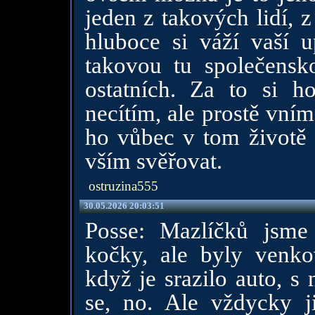
jeden z takových lidí, z
hluboce si váží vaší u
takovou tu společensko
ostatních. Za to si h
necítím, ale prostě vní
ho vůbec v tom životě
vším svěřovat.
ostruzina555
30.05.2026 20:03:51
Posse: Mazlíčků jsme
kočky, ale byly venko
když je srazilo auto, s
se, no. Ale vždycky j