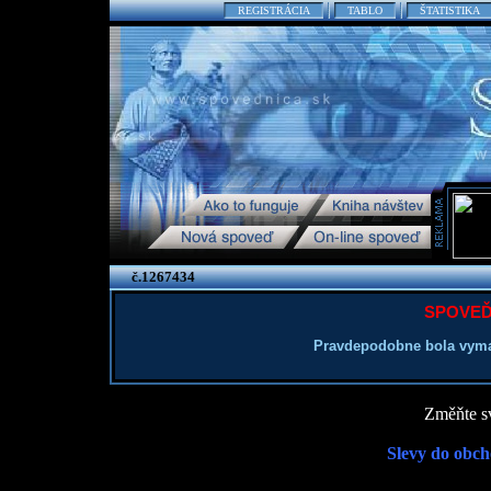
REGISTRÁCIA
TABLO
ŠTATISTIKA
č.1267434
SPOVEĎ
Pravdepodobne bola vyma
Změňte sv
Slevy do obch