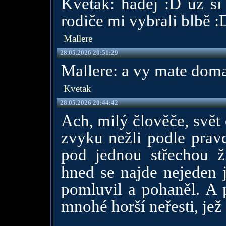
Kvetak: hádej :D už si
rodiče mi vybrali blbě :
Mallere
28.05.2026 20:51:29
Mallere: a vy mate dom
Kvetak
28.05.2026 20:44:42
Ach, milý člověče, svět
zvyku nežli podle prav
pod jednou střechou ži
hned se najde nejeden j
pomluvil a pohaněl. A př
mnohé horší neřesti, jež 