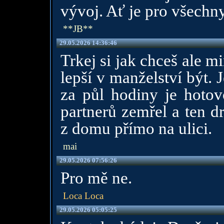
vývoj. Ať je pro všechny
**JB**
29.05.2026 14:36:46
Trkej si jak chceš ale m
lepší v manželství být. J
za půl hodiny je hoto
partnerů zemřel a ten d
z domu přímo na ulici.
mai
29.05.2026 07:56:26
Pro mě ne.
Loca Loca
29.05.2026 05:05:25