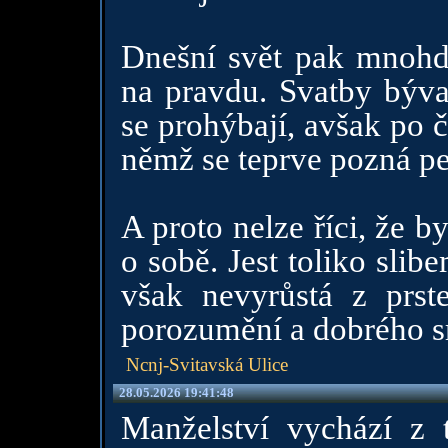
Dnešní svět pak mnohdy
na pravdu. Svatby bývaj
se prohýbají, avšak po č
němž se teprve pozná pe
A proto nelze říci, že 
o sobě. Jest toliko sli
však nevyrůstá z prste
porozumění a dobrého s
Ncnj-Svitavská Ulice
28.05.2026 19:41:48
Manželství vychází z t