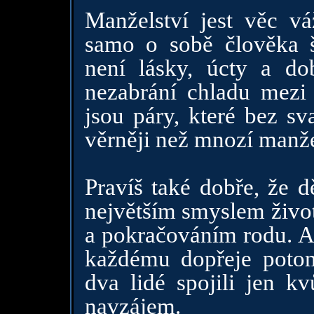
Manželství jest věc v
samo o sobě člověka 
není lásky, úcty a do
nezabrání chladu mez
jsou páry, které bez sv
věrněji než mnozí manže
Pravíš také dobře, že d
největším smyslem život
a pokračováním rodu. A
každému dopřeje potom
dva lidé spojili jen kv
navzájem.