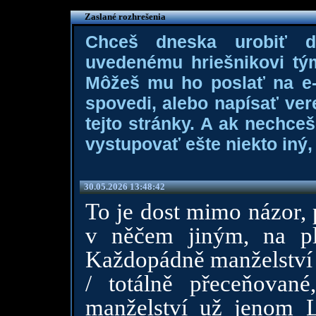
Zaslané rozhrešenia
Chceš dneska urobiť 
uvedenému hriešnikovi tý
Môžeš mu ho poslať na e-m
spovedi, alebo napísať ver
tejto stránky. A ak nechce
vystupovať ešte niekto iný, 
30.05.2026 13:48:42
To je dost mimo názor, 
v něčem jiným, na pl
Každopádně manželství j
/ totálně přeceňovan
manželství už jenom L