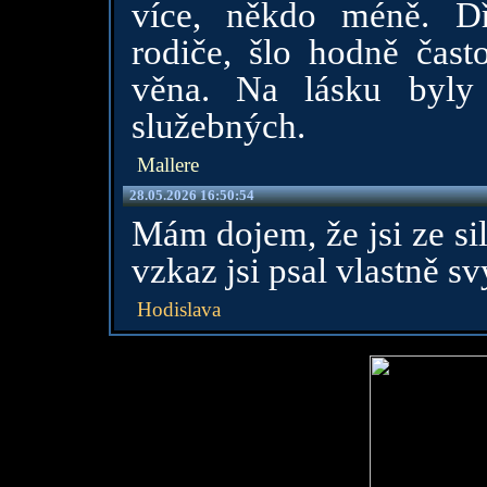
více, někdo méně. Dř
rodiče, šlo hodně čast
věna. Na lásku byly
služebných.
Mallere
28.05.2026 16:50:54
Mám dojem, že jsi ze sil
vzkaz jsi psal vlastně 
Hodislava