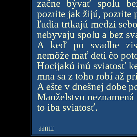
začne bývať spolu bez
pozrite jak žijú, pozrite 
ľudia trtkajú medzi sebo
nebyvaju spolu a bez sv
A keď po svadbe zistí
nemôže mať deti čo po
Hocijakú inú sviatosť k
mna sa z toho robí až pr
A ešte v dnešnej dobe p
Manželstvo neznamená a
to iba sviatosť.
ddfffff