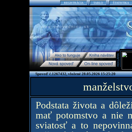
REGISTRÁCIA
TABLO
ŠTATISTIKA
Spoveď č.1267432, vložené 28.05.2026 15:25:20
manželstv
Podstata života a dôlež
mať potomstvo a nie m
sviatosť a to nepovin