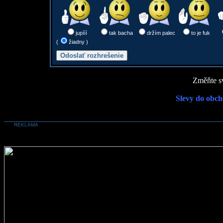
jupííí
tak bacha
držím palec
to je fuk
(
žiadny )
Změňte sv
Slevy do obch
REKLAMA