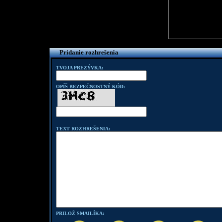
Pridanie rozhrešenia
TVOJA PREZÝVKA:
OPÍŠ BEZPEČNOSTNÝ KÓD:
TEXT ROZHREŠENIA:
PRILOŽ SMAILÍKA: