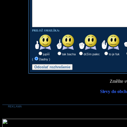
PRILOŽ SMAILÍKA:
jupííí
tak bacha
držím palec
to je fuk
(
žiadny )
Změňte sv
Slevy do obch
REKLAMA