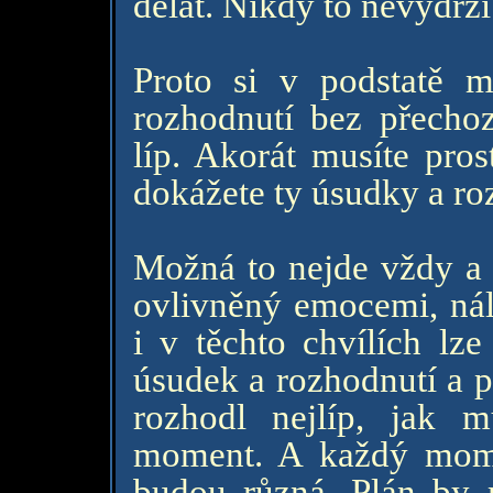
dělat. Nikdy to nevydrží
Proto si v podstatě m
rozhodnutí bez přecho
líp. Akorát musíte pros
dokážete ty úsudky a ro
Možná to nejde vždy a 
ovlivněný emocemi, nál
i v těchto chvílích lze
úsudek a rozhodnutí a p
rozhodl nejlíp, jak
moment. A každý momen
budou různá. Plán by m