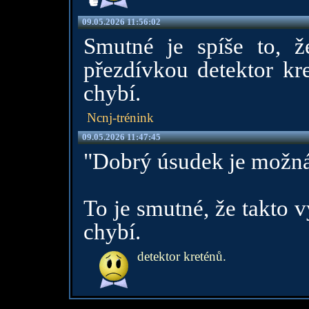
09.05.2026 11:56:02
Smutné je spíše to, 
přezdívkou detektor kr
chybí.
Ncnj-trénink
09.05.2026 11:47:45
"Dobrý úsudek je možná
To je smutné, že takto v
chybí.
detektor kreténů.