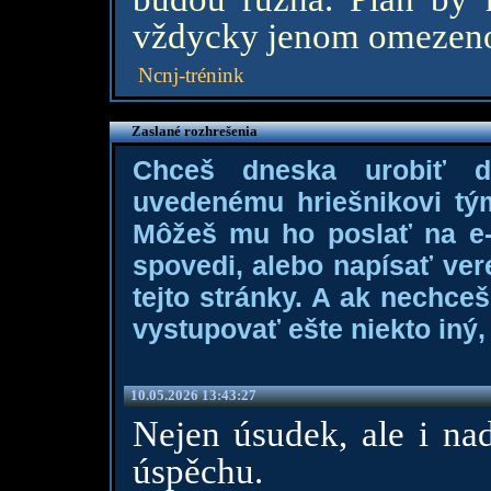
vždycky jenom omezen
Ncnj-trénink
Zaslané rozhrešenia
Chceš dneska urobiť 
uvedenému hriešnikovi tý
Môžeš mu ho poslať na e-m
spovedi, alebo napísať ver
tejto stránky. A ak nechce
vystupovať ešte niekto iný, 
10.05.2026 13:43:27
Nejen úsudek, ale i na
úspěchu.