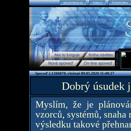
REGISTRÁCIA
TABLO
ŠTATISTIKA
Spoveď č.1266870, vložené 09.05.2026 11:40:27
Dobrý úsudek j
Myslím, že je plánován
vzorců, systémů, snaha m
výsledku takové přehnan