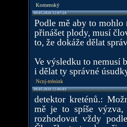
Komenský
09.05.2026 12:07:24
Podle mě aby to mohlo
přinášet plody, musí člo
to, že dokáže dělat sprá
Ve výsledku to nemusí bý
i dělat ty správné úsudk
Ncnj-trénink
09.05.2026 12:06:03
detektor kreténů.: Mož
mě je to spíše výzva,
rozhodovat vždy podle 