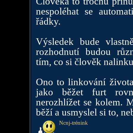
Člověka to trochu přinu
nespoléhat se automa
řádky.
Výsledek bude vlastně 
rozhodnutí budou různ
tím, co si člověk nalinku
Ono to linkování život
jako běžet furt ro
nerozhlížet se kolem. M
běží a usmyslel si to, ne
Ncnj-trénink