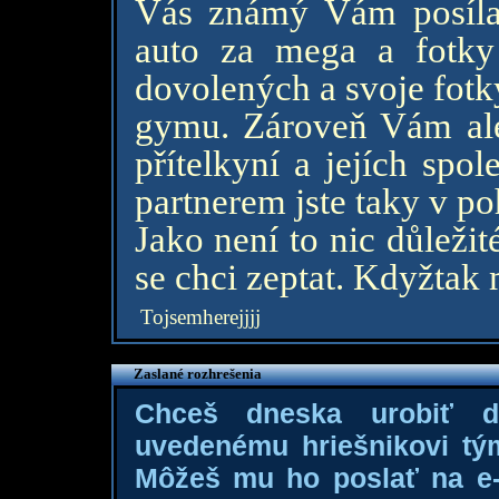
Vás známý Vám posílat
auto za mega a fotky
dovolených a svoje fotk
gymu. Zároveň Vám ale 
přítelkyní a jejích spo
partnerem jste taky v p
Jako není to nic důleži
se chci zeptat. Kdyžtak 
Tojsemherejjjj
Zaslané rozhrešenia
Chceš dneska urobiť 
uvedenému hriešnikovi tý
Môžeš mu ho poslať na e-m