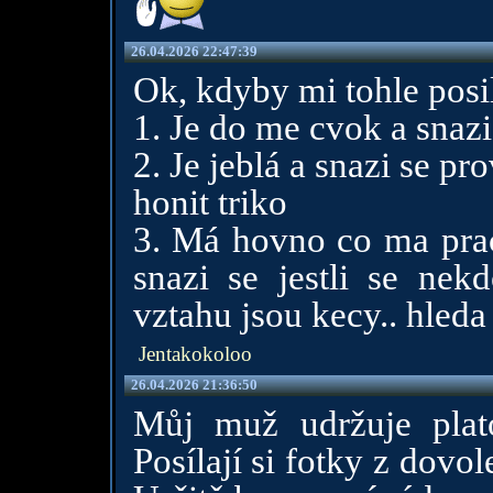
26.04.2026 22:47:39
Ok, kdyby mi tohle posil
1. Je do me cvok a snazi
2. Je jeblá a snazi se pr
honit triko
3. Má hovno co ma praci
snazi se jestli se nek
vztahu jsou kecy.. hleda
Jentakokoloo
26.04.2026 21:36:50
Můj muž udržuje plato
Posílají si fotky z dov