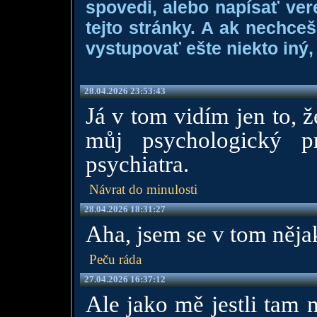
spovedi, alebo napísať ver
tejto stránky. A ak nechce
vystupovať ešte niekto iný, 
28.04.2026 23:53:43
Já v tom vidím jen to, 
můj psychologický pr
psychiatra.
Návrat do minulosti
28.04.2026 18:31:27
Aha, jsem se v tom nějak 
Peču ráda
27.04.2026 16:37:12
Ale jako mě jestli tam n