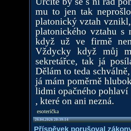
Určitě by se s ní rád po
mu to jen tak neprošlo
platonický vztah vznikl,
platonického vztahu s 
když už ve firmě nen
Vždycky když můj mu
sekretářce, tak já pos
Dělám to teda schválně,
já mám poměrně hluboké 
lidmi opačného pohlaví
, které on ani nezná.
esoterička
26.04.2026 20:39:14
Příspěvek porušoval zákony