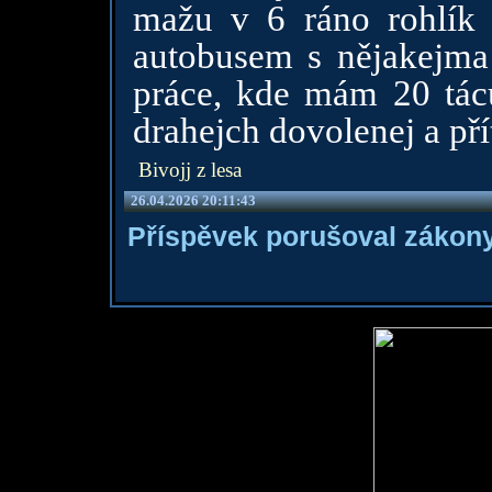
mažu v 6 ráno rohlík 
autobusem s nějakejma
práce, kde mám 20 táců
drahejch dovolenej a pří
Bivojj z lesa
26.04.2026 20:11:43
Příspěvek porušoval zákony