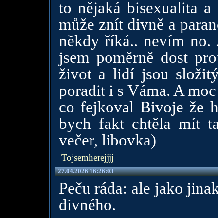
to nějaká bisexualita a
může znít divně a paran
někdy říká.. nevím no. 
jsem poměrně dost prot
život a lidí jsou složi
poradit i s Váma. A moc
co fejkoval Bivoje že 
bych fakt chtěla mít t
večer, libovka)
Tojsemherejjjj
27.04.2026 16:26:03
Peču ráda: ale jako jin
divného.