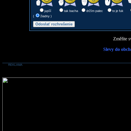
jupííí
tak bacha
držím palec
to je fuk
(
žiadny )
Změňte sv
Slevy do obch
REKLAMA