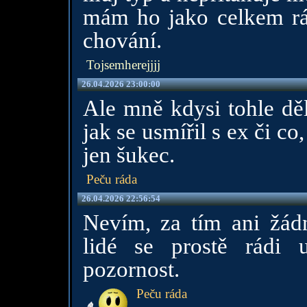
mám ho jako celkem rád
chování.
Tojsemherejjjj
26.04.2026 23:00:00
Ale mně kdysi tohle děl
jak se usmířil s ex či c
jen šukec.
Peču ráda
26.04.2026 22:56:54
Nevím, za tím ani žád
lidé se prostě rádi 
pozornost.
Peču ráda