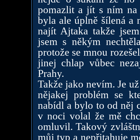
pomazlit a jít s ním na
byla ale úplně šílená a
najít Ajtaka takže jse
jsem s někým nechtěl
protože se mnou rozešel
jinej chlap vůbec nez
Prahy.
Takže jako nevím. Je už
nějakej problém se k
nabídl a bylo to od něj
v noci volal že mě chc
omluvil. Takový zvláštn
můj typ a nepřitahuje m