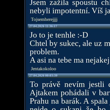
Jsem zažila spoustu ch
nebyli impotentní. Víš j
Tojsemherejjjj
27.04.2026 11:36:17
Jo to je tenhle :-D
Chtel by sukec, ale uz m
problem.
A asi na tebe ma nejake
Jentakokoloo
27.04.2026 00:03:39
To právě nevím jestli 
Ajtakem pohádali v bar
Prahu na barák. A spala
nejde o sukani že ho p