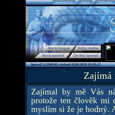
REGISTRÁCIA
TABLO
ŠTATISTIKA
Spoveď č.1266543, vložené 26.04.2026 19:59:22
Zajímá 
Zajímal by mě Vás ná
protože ten člověk mi 
myslím si že je hodný. 