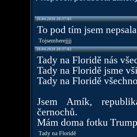
26.04.2026 20:37:05
To pod tím jsem nepsala 
Tojsemherejjjj
26.04.2026 20:37:02
Tady na Floridě nás vše
Tady na Floridě jsme vš
Tady na Floridě všechno
Jsem Amík, republiká
černochů.
Mám doma fotku Trumpa a
Tady na Floridě