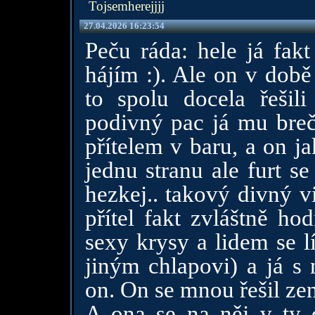
Tojsemherejjjj
27.04.2026 16:23:54
Peču ráda: hele já fakt
hájím :). Ale on v době
to spolu docela řešil
podivný pac já mu breč
přítelem v baru, a on j
jednu stranu ale furt s
hezkej.. takový divný v
přítel fakt zvláštně ho
sexy krysy a lidem se líb
jiným chlapovi) a já s 
on. On se mnou řešil zen
A ona se na něj v ty 