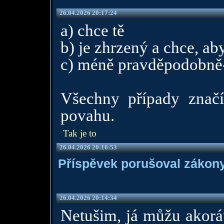
26.04.2026 20:17:24
a) chce tě
b) je zhrzený a chce, aby
c) méně pravděpodobně
Všechny případy značí
povahu.
Tak je to
26.04.2026 20:16:53
Příspěvek porušoval zákony
26.04.2026 20:14:34
Netušim, já můžu akorát