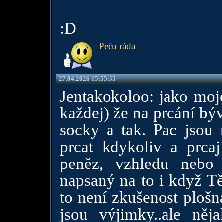
:D
Peču ráda
27.04.2026 15:55:55
Jentakokoloo: jako moje
každej) že na prcání bý
socky a tak. Pac jsou
prcat kdykoliv a prca
peněz, vzhledu nebo
napsaný na to i když Tě
to není zkušenost plošn
jsou výjimky..ale ně