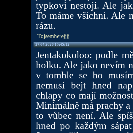
typkovi nestojí. Ale ja
To máme všichni. Ale n
rázu.
Tojsemherejjjj
27.04.2026 15:45:12
Jentakokoloo: podle m
holku. Ale jako nevím n
v tomhle se ho musím 
nemusí bejt hned nap
chlapy co mají možnosti
Minimálně má prachy a 
to vůbec není. Ale spí
hned po každým sápat j