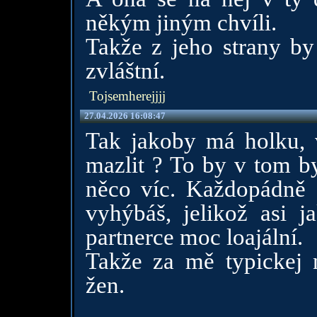
někým jiným chvíli.
Takže z jeho strany by 
zvláštní.
Tojsemherejjjj
27.04.2026 16:08:47
Tak jakoby má holku, 
mazlit ? To by v tom by
něco víc. Každopádně 
vyhýbáš, jelikož asi j
partnerce moc loajální.
Takže za mě typickej 
žen.