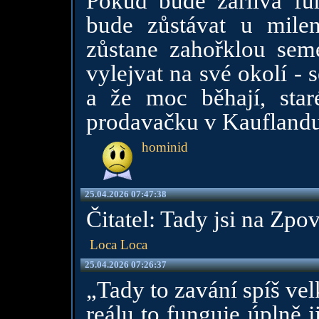
Pokud bude žárlivá fúr
bude zůstávat u mile
zůstane zahořklou sem
vylejvat na své okolí - s
a že moc běhají, star
prodavačku v Kauflandu
hominid
25.04.2026 07:47:38
Čitatel: Tady jsi na Zpo
Loca Loca
25.04.2026 07:26:37
„Tady to zavání spíš vel
reálu to funguje úplně j