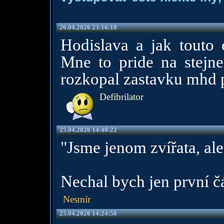
26.04.2026 23:16:10
Hodislava a jak touto
Mne to pride na stejne
rozkopal zastavku mhd 
Defibrilator
25.04.2026 14:40:22
"Jsme jenom zvířata, al
Nechal bych jen první čá
Nesmír
25.04.2026 14:24:58