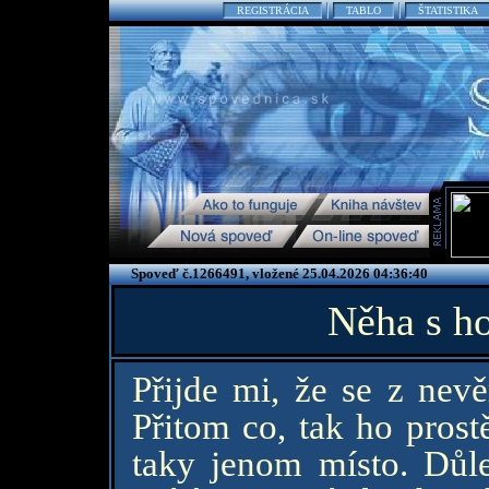
REGISTRÁCIA
TABLO
ŠTATISTIKA
Spoveď č.1266491, vložené 25.04.2026 04:36:40
Něha s h
Přijde mi, že se z nev
Přitom co, tak ho prost
taky jenom místo. Důl