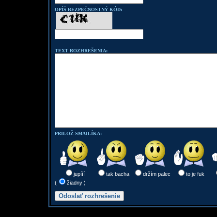
OPÍŠ BEZPEČNOSTNÝ KÓD:
TEXT ROZHREŠENIA:
PRILOŽ SMAILÍKA:
jupííí
tak bacha
držím palec
to je fuk
(
žiadny )