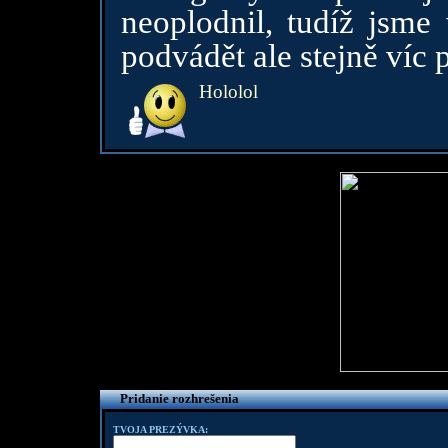
neoplodnil, tudíž jsm
podvádět ale stejně víc
Hololol
Pridanie rozhrešenia
TVOJA PREZÝVKA: