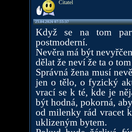
Čitatel
25.04.2026 07:55:37
Když se na tom part
postmoderní.
Nevěra má být nevyřčená
dělat že neví že ta o tom
Správná žena musí nevěr
jen o tělo, o fyzický a
vrací se k té, kde je n
být hodná, pokorná, aby
od milenky rád vracet k
uklizeným bytem.