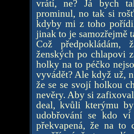
vrátí, ne? Já bych t
prominul, no tak si roš
kdyby mi z toho pořídi
jinak to je samozřejmě 
Což předpokládám, ž
ženských po chlapovi z
holky na to péčko nejs
vyvádět? Ale když už, ne
že se se svojí holkou c
nevěry. Aby si zafixoval
deal, kvůli kterýmu b
udobřování se kdo ví
překvapená, že na to c