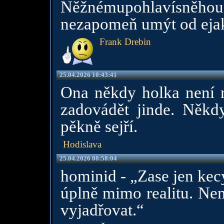
Něžnémupohlavísněhou
nezapomeň umýt od ejak
Frank Drebin
25.04.2026 10:43:41
Ona někdy holka není ne
zadovádět jinde. Někdy
pěkně sejří.
Hodislava
25.04.2026 08:58:04
hominid - „Zase jen kec
úplně mimo realitu. Ne
vyjadřovat.“