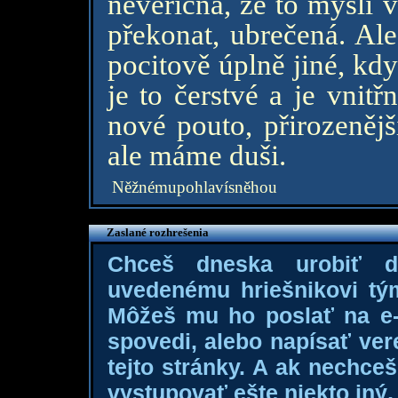
nevěřícná, že to myslí v
překonat, ubrečená. Ale
pocitově úplně jiné, kdy
je to čerstvé a je vnitř
nové pouto, přirozenějš
ale máme duši.
Něžnémupohlavísněhou
Zaslané rozhrešenia
Chceš dneska urobiť 
uvedenému hriešnikovi tý
Môžeš mu ho poslať na e-m
spovedi, alebo napísať ver
tejto stránky. A ak nechce
vystupovať ešte niekto iný, 