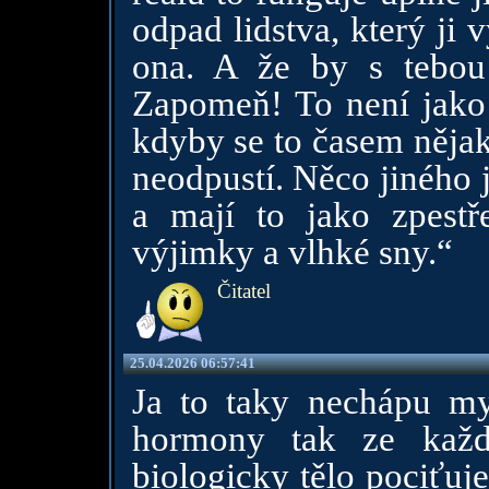
odpad lidstva, který ji 
ona. A že by s tebou
Zapomeň! To není jako 
kdyby se to časem nějak 
neodpustí. Něco jiného 
a mají to jako zpestř
výjimky a vlhké sny.“
Čitatel
25.04.2026 06:57:41
Ja to taky nechápu m
hormony tak ze každ
biologicky tělo pociťuj