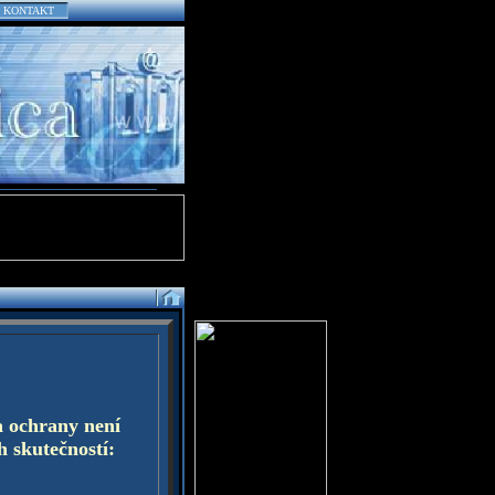
KONTAKT
a ochrany není
h skutečností: