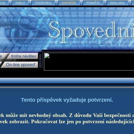
CIA
TABLO
ŠTATISTIKA
SOUTĚŽE
POMôŽTE
REKLAMA
Tento příspěvek vyžaduje potvrzení.
ek může mít nevhodný obsah. Z důvodu Vaší bezpečnosti 
ek zobrazit. Pokračovat lze jen po potvrzení následujícíc