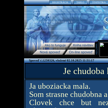
REGISTRÁCIA
TABLO
ŠTATISTIKA
Spoveď č.1259326, vložené 02.10.2025 11:51:17
Je chudoba 
Ja uboziacka mala.
Som strasne chudobna a 
Clovek chce but nez