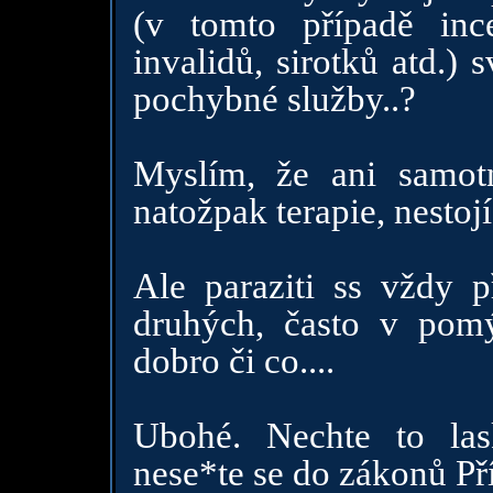
(v tomto případě inc
invalidů, sirotků atd.) 
pochybné služby..?
Myslím, že ani samotn
natožpak terapie, nestojí
Ale paraziti ss vždy př
druhých, často v pomý
dobro či co....
Ubohé. Nechte to la
nese*te se do zákonů Př