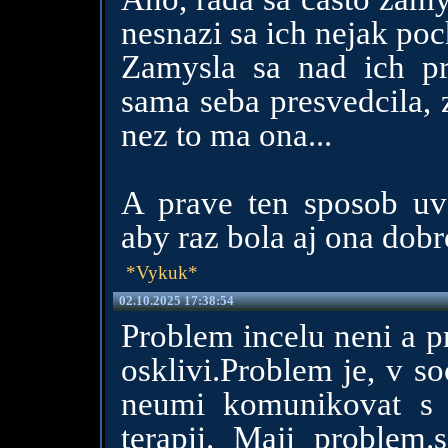
nesnazi sa ich nejak po
Zamysla sa nad ich pr
sama seba presvedcila, 
nez to ma ona...
A prave ten sposob uva
aby raz bola aj ona dob
*Vykuk*
02.10.2025 17:38:54
Problem incelu neni a p
osklivi.Problem je, v so
neumi komunikovat s 
terapii. Maji problem.s