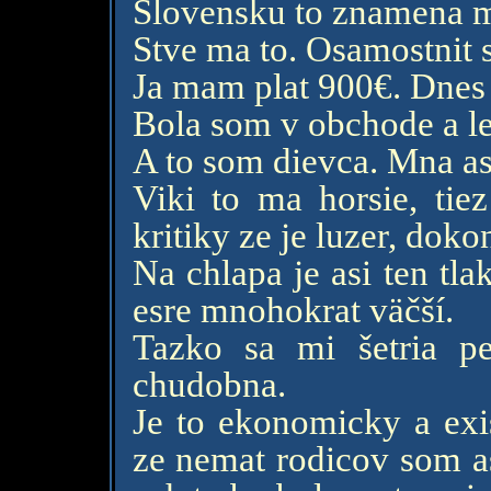
Slovensku to znamena ma
Stve ma to. Osamostnit
Ja mam plat 900€. Dnes
Bola som v obchode a le
A to som dievca. Mna as
Viki to ma horsie, ti
kritiky ze je luzer, dok
Na chlapa je asi ten tl
esre mnohokrat väčší.
Tazko sa mi šetria pe
chudobna.
Je to ekonomicky a exi
ze nemat rodicov som a