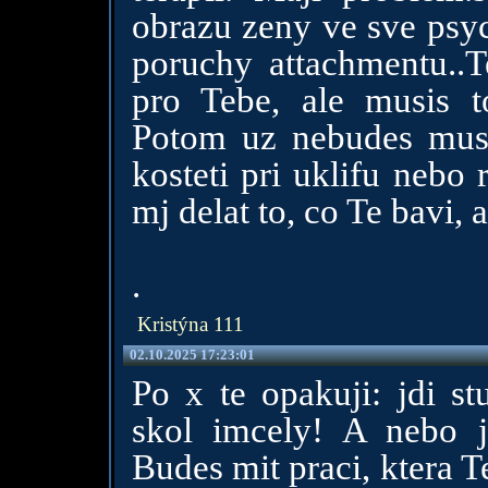
obrazu zeny ve sve psyc
poruchy attachmentu..T
pro Tebe, ale musis t
Potom uz nebudes muset
kosteti pri uklifu nebo 
mj delat to, co Te bavi,
.
Kristýna 111
02.10.2025 17:23:01
Po x te opakuji: jdi st
skol imcely! A nebo jes
Budes mit praci, ktera T