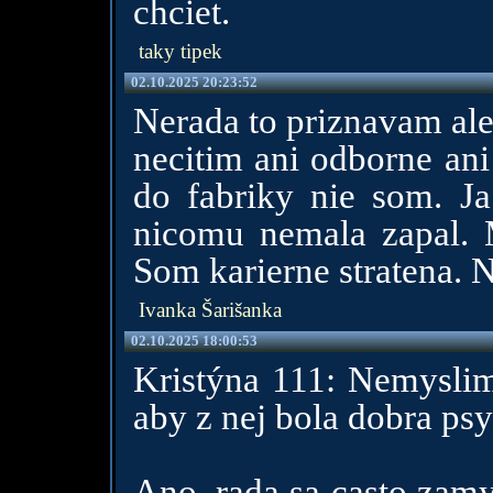
chciet.
taky tipek
02.10.2025 20:23:52
Nerada to priznavam ale
necitim ani odborne an
do fabriky nie som. J
nicomu nemala zapal. M
Som karierne stratena. N
Ivanka Šarišanka
02.10.2025 18:00:53
Kristýna 111: Nemyslim
aby z nej bola dobra ps
Ano, rada sa casto zamy