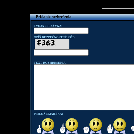
Pridanie rozhrešenia
TVOJA PREZÝVKA:
OPÍŠ BEZPEČNOSTNÝ KÓD:
TEXT ROZHREŠENIA:
PRILOŽ SMAILÍKA: