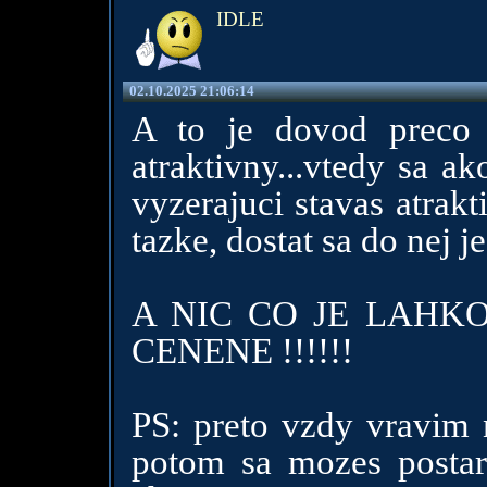
IDLE
02.10.2025 21:06:14
A to je dovod preco 
atraktivny...vtedy sa a
vyzerajuci stavas atrak
tazke, dostat sa do nej je
A NIC CO JE LAHK
CENENE !!!!!!
PS: preto vzdy vravim n
potom sa mozes postar