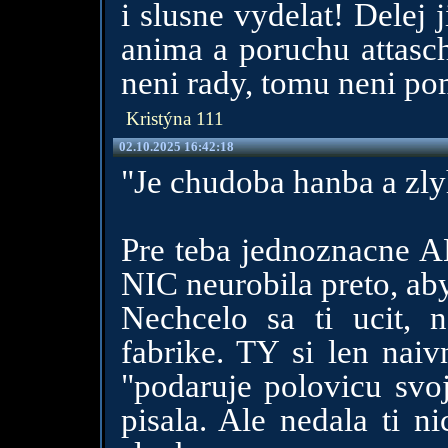
i slusne vydelat! Delej
anima a poruchu attas
neni rady, tomu neni po
Kristýna 111
02.10.2025 16:42:18
"Je chudoba hanba a zlyh
Pre teba jednoznacne AN
NIC neurobila preto, aby
Nechcelo sa ti ucit, 
fabrike. TY si len naiv
"podaruje polovicu svoj
pisala. Ale nedala ti ni