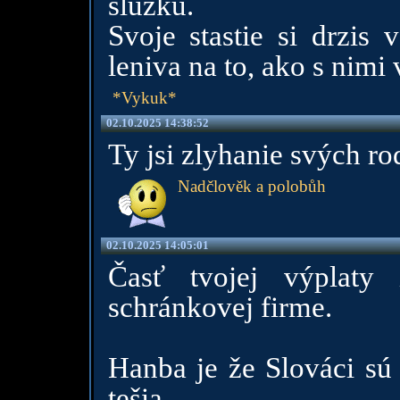
sluzku.
Svoje stastie si drzis 
leniva na to, ako s nimi 
*Vykuk*
02.10.2025 14:38:52
Ty jsi zlyhanie svých ro
Nadčlověk a polobůh
02.10.2025 14:05:01
Časť tvojej výplaty
schránkovej firme.
Hanba je že Slováci sú 
tešia.