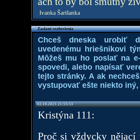
ach to by bol smutny ziv
Ivanka Šarišanka
Zaslané rozhrešenia
Chceš dneska urobiť 
uvedenému hriešnikovi tý
Môžeš mu ho poslať na e-m
spovedi, alebo napísať ver
tejto stránky. A ak nechce
vystupovať ešte niekto iný, 
02.10.2025 21:55:53
Kristýna 111:
Proč si vždycky nějací 