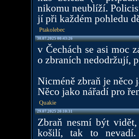
nikomu neublíží. Policis
jí při každém pohledu d
Ptakolebec
30.07.2025 00:43:26
v Čechách se asi moc z
o zbraních nedodržují, 
Nicméně zbraň je něco ja
Něco jako nářadí pro řem
Quakie
29.07.2025 20:10:31
Zbraň nesmí být vidět, 
košilí, tak to nevadí