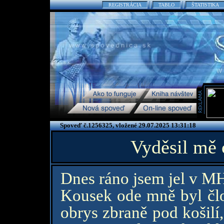
REGISTRÁCIA
TABLO
ŠTATISTIKA
Spoveď č.1256325, vložené 29.07.2025 13:31:18
Vyděsil mě c
Dnes ráno jsem jel v MH
Kousek ode mně byl člo
obrys zbraně pod košilí,