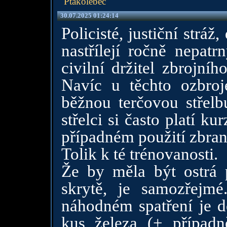
Ptakolebec
30.07.2025 01:24:14
Policisté, justiční stráž,
nastřílejí ročně nepat
civilní držitel zbrojní
Navíc u těchto ozbroj
běžnou terčovou střelb
střelci si často platí kur
případném použití zbra
Tolik k té trénovanosti.
Že by měla být ostrá p
skrytě, je samozřejmé
náhodném spatření je do
kus železa (+ případn