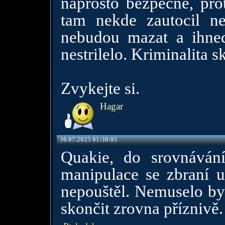
naprosto bezpecne, pro
tam nekde zautocil ne
nebudou mazat a ihne
nestrilelo. Kriminalita s
Zvykejte si.
Hagar
30.07.2025 01:30:05
Quakie, do srovnáván
manipulace se zbraní 
nepouštěl. Nemuselo by
skončit zrovna příznivě. 