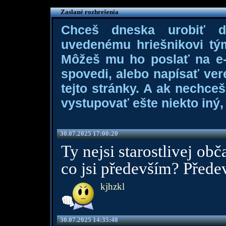
Zaslané rozhrešenia
Chceš dneska urobiť 
uvedenému hriešnikovi tý
Môžeš mu ho poslať na e-m
spovedi, alebo napísať ver
tejto stránky. A ak nechce
vystupovať ešte niekto iný, 
30.07.2025 17:00:20
Ty nejsi starostlivej obč
co jsi především? Předev
kjhzkl
30.07.2025 14:35:48