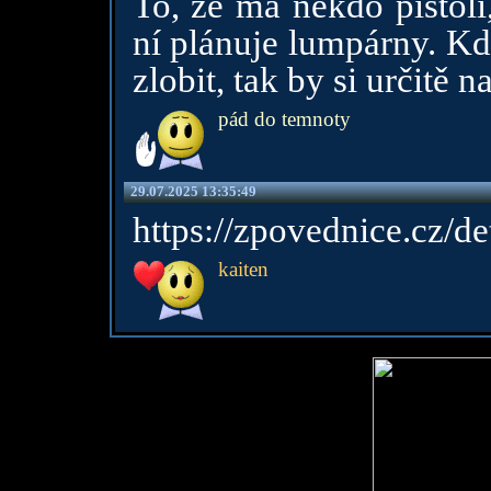
To, že má někdo pistoli
ní plánuje lumpárny. Kd
zlobit, tak by si určitě 
pád do temnoty
29.07.2025 13:35:49
https://zpovednice.cz/d
kaiten