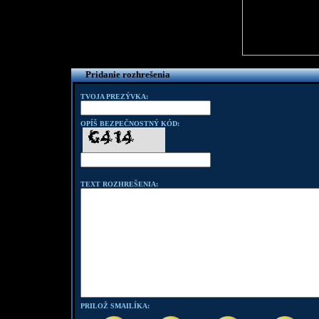
Pridanie rozhrešenia
TVOJA PREZÝVKA:
OPÍŠ BEZPEČNOSTNÝ KÓD:
TEXT ROZHREŠENIA:
PRILOŽ SMAILÍKA: