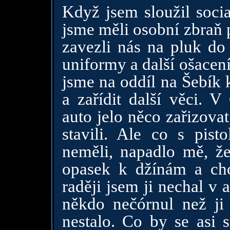
Když jsem sloužil social
jsme měli osobní zbraň p
zavezli nás na pluk do
uniformy a další ošacení 
jsme na oddíl na Šebík 
a zařídit další věci. V
auto jelo něco zařizovat
stavili. Ale co s pist
neměli, napadlo mě, že
opasek k džínám a ch
raději jsem ji nechal v 
někdo nečórnul než ji 
nestalo. Co by se asi s