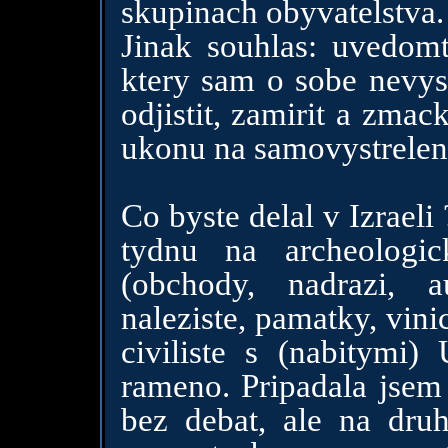
skupinach obyvatelstva.
Jinak souhlas: uvedomte
ktery sam o sobe nevyst
odjistit, zamirit a zma
ukonu na samovystreleni
Co byste delal v Izraeli
tydnu na archeologi
(obchody, nadrazi, a
naleziste, pamatky, vinic
civiliste s (nabitymi
rameno. Pripadala jsem 
bez debat, ale na druh