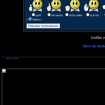
jupííí
tak bacha
držím palec
to je fuk
(
žiadny )
Změňte sv
Slevy do obch
REKLAMA