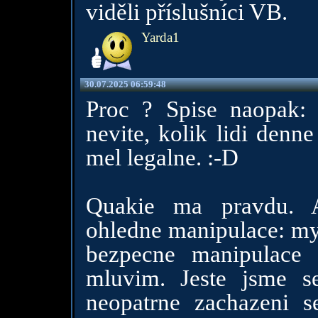
viděli příslušníci VB.
Yarda1
30.07.2025 06:59:48
Proc ? Spise naopak: 
nevite, kolik lidi denn
mel legalne. :-D
Quakie ma pravdu. A
ohledne manipulace: my
bezpecne manipulace 
mluvim. Jeste jsme se
neopatrne zachazeni s