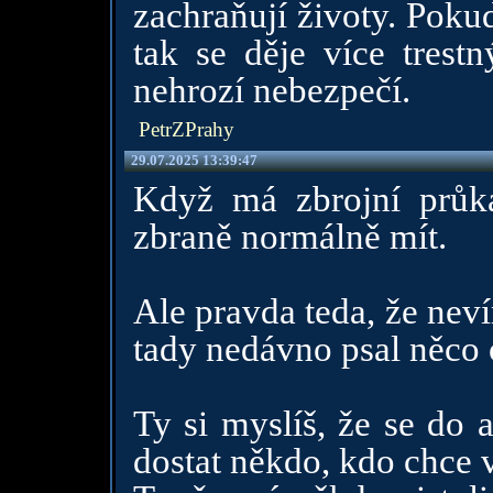
zachraňují životy. Poku
tak se děje více trest
nehrozí nebezpečí.
PetrZPrahy
29.07.2025 13:39:47
Když má zbrojní průk
zbraně normálně mít.
Ale pravda teda, že nevím
tady nedávno psal něco o
Ty si myslíš, že se do 
dostat někdo, kdo chce 