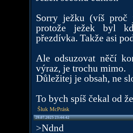
Sorry ježku (víš proč 
protože ježek byl k
přezdívka. Takže asi po
Ale odsuzovat něčí ko
výraz, je trochu mimo.
Důležitej je obsah, ne sl
To bych spíš čekal od ž
Šluk McPrásk
29.07.2025 23:44:42
>Ndnd