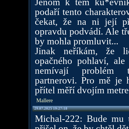
Jenom k těm ku*evní
podaří tento charaktero
čekat, že na ni její p
opravdu podvádí. Ale tř
by mohla promluvit...
Jinak neříkám, že l
opačného pohlaví, ale v
nemívají problém t
partnerovi. Pro mě je 
přítel měří dvojím metre
Mallere
29.07.2025 19:27:18
Michal-222: Bude mu t
přišel on, že by chtěl dě