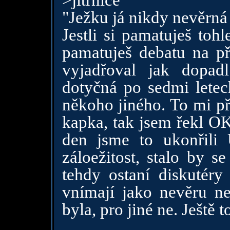
>jitrnice
"Ježku já nikdy nevěrná 
Jestli si pamatuješ toh
pamatuješ debatu na př
vyjadřoval jak dopa
dotyčná po sedmi letec
někoho jiného. To mi př
kapka, tak jsem řekl OK
den jsme to ukonřili 
záloežitost, stalo by s
tehdy ostaní diskutéry 
vnímají jako nevěru ne
byla, pro jiné ne. Ještě t