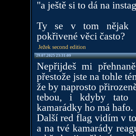
"a ještě si to dá na inst
Ty se v tom nějak v
pokřivené věci často?
Ježek second edition
29.07.2025 23:31:09
Nepřijdeš mi přehnaně
přestože jste na tohle té
že by naprosto přirozeně
tebou, i kdyby tato 
kamarádky ho má hafo.
Další red flag vidím v 
a na tvé kamarády reagu