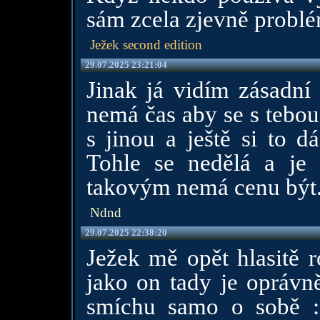
sám zcela zjevně probl
Ježek second edition
29.07.2025 23:21:04
Jinak já vidím zásadní 
nemá čas aby se s tebou
s jinou a ještě si to d
Tohle se nedělá a je
takovým nemá cenu být
Ndnd
29.07.2025 22:38:20
Ježek mě opět hlasitě 
jako on tady je oprávně
smíchu samo o sobě :