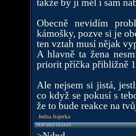
takže by ji měl i sám nab
Obecně nevidím prob
kámošky, pozve si je ob
ten vztah musí nějak vy
A hlavně ta žena nesmí
priorit příčka přibližně 
Ale nejsem si jistá, jes
co když se pokusí s tebo
že to bude reakce na tvů
Jedna frajerka
29.07.2025 23:23:23
>Ndnd