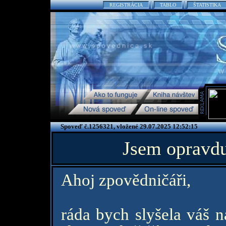
REGISTRÁCIA
TABLO
ŠTATISTIKA
Spoveď č.1256321, vložené 29.07.2025 12:52:15
Jsem opravdu
Ahoj zpovědničáři,
ráda bych slyšela váš n