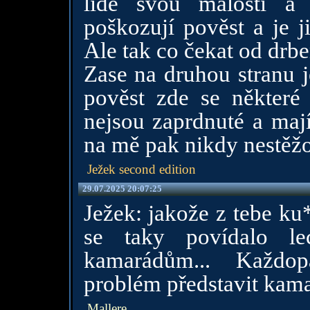
lidé svou malostí a
poškozují pověst a je 
Ale tak co čekat od drb
Zase na druhou stranu j
pověst zde se některé
nejsou zaprdnuté a mají
na mě pak nikdy nestěžo
Ježek second edition
29.07.2025 20:07:25
Ježek: jakože z tebe ku
se taky povídalo l
kamarádům... Každo
problém představit kama
Mallere