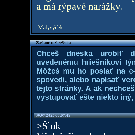
a má rýpavé narážky.
Malýsýček
Zaslané rozhrešenia
Chceš dneska urobiť 
uvedenému hriešnikovi tý
Môžeš mu ho poslať na e-m
spovedi, alebo napísať ver
tejto stránky. A ak nechce
vystupovať ešte niekto iný, 
30.07.2025 00:07:49
>Šluk