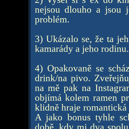
nejsou dlouho a jsou 
problém.
3) Ukázalo se, že ta jeh
kamarády a jeho rodinu.
4) Opakovaně se schá
drink/na pivo. Zveřejňu
na mě pak na Instagra
objímá kolem ramen pro
klidně hraje romantická 
A jako bonus tyhle s
době, kdy mi dva spolu 