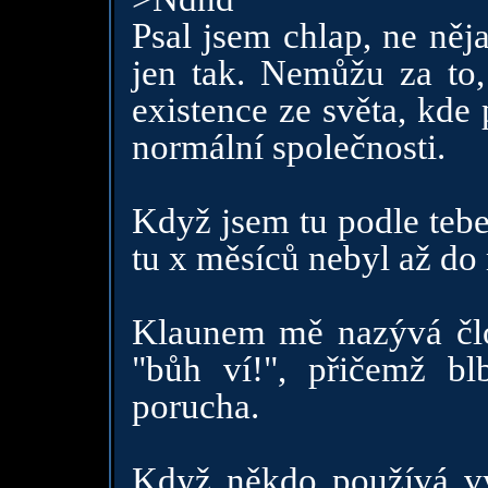
Psal jsem chlap, ne něj
jen tak. Nemůžu za to
existence ze světa, kde 
normální společnosti.
Když jsem tu podle tebe
tu x měsíců nebyl až do
Klaunem mě nazývá člo
"bůh ví!", přičemž bl
porucha.
Když někdo používá vý