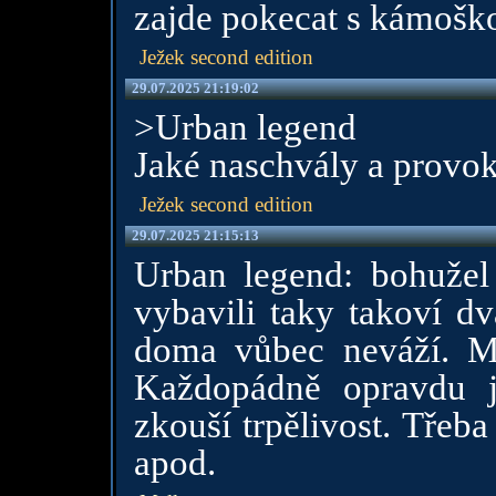
zajde pokecat s kámošk
Ježek second edition
29.07.2025 21:19:02
>Urban legend
Jaké naschvály a provo
Ježek second edition
29.07.2025 21:15:13
Urban legend: bohužel 
vybavili taky takoví dv
doma vůbec neváží. Mo
Každopádně opravdu j
zkouší trpělivost. Třeb
apod.