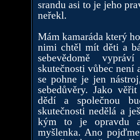
srandu asi to je jeho p
neřekl.
Mám kamaráda který hol
nimi chtěl mít děti a bá
sebevědomě vypráv
skutečnosti vůbec není 
se pohne je jen nástroj
sebedůvěry. Jako věřit
dědí a společnou bu
skutečnosti nedělá a je
kým to je opravdu a
myšlenka. Ano pojďme