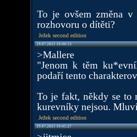
To je ovšem změna v d
rozhovoru o dítěti?
Ježek second edition
29.07.2025 19:46:13
>Mallere
"Jenom k těm ku*evní
podaří tento charakterový
To je fakt, někdy se to 
kurevníky nejsou. Mluvím
Ježek second edition
29.07.2025 19:41:27