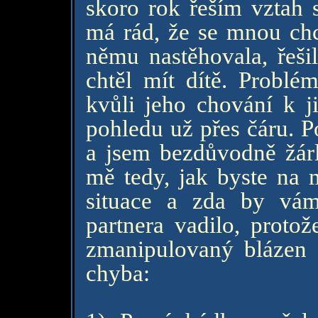
skoro rok řeším vztah
má rád, že se mnou chc
němu nastěhovala, řeš
chtěl mít dítě. Probl
kvůli jeho chování k 
pohledu už přes čáru. P
a jsem bezdůvodně žárl
mě tedy, jak byste na 
situace a zda by vám 
partnera vadilo, protož
zmanipulovaný blázen a
chyba: