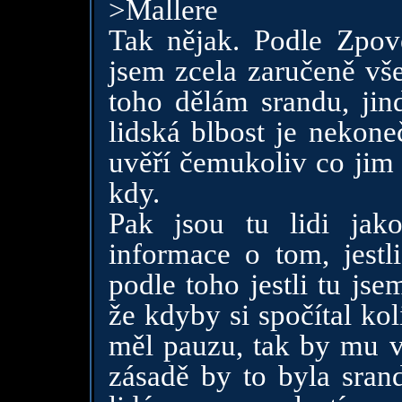
>Mallere
Tak nějak. Podle Zpově
jsem zcela zaručeně vše
toho dělám srandu, jin
lidská blbost je nekone
uvěří čemukoliv co jim 
kdy.
Pak jsou tu lidi jak
informace o tom, jest
podle toho jestli tu js
že kdyby si spočítal ko
měl pauzu, tak by mu v
zásadě by to byla srand