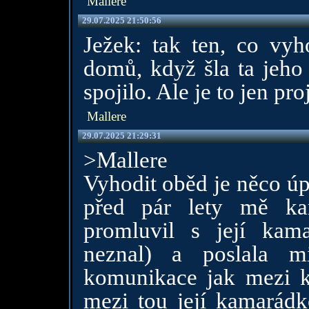
Mallere
29.07.2025 21:50:56
Ježek: tak ten, co vyh
domů, když šla ta jeho 
spojilo. Ale je to jen pro
Mallere
29.07.2025 21:29:31
>Mallere
Vyhodit oběd je něco úp
před pár lety mě ka
promluvil s její kam
neznal) a poslala m
komunikace jak mezi 
mezi tou její kamarádk