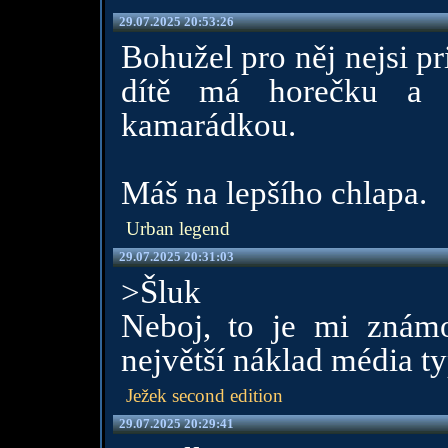
29.07.2025 20:53:26
Bohužel pro něj nejsi pri
dítě má horečku a 
kamarádkou.
Máš na lepšího chlapa.
Urban legend
29.07.2025 20:31:03
>Šluk
Neboj, to je mi znám
největší náklad média t
Ježek second edition
29.07.2025 20:29:41