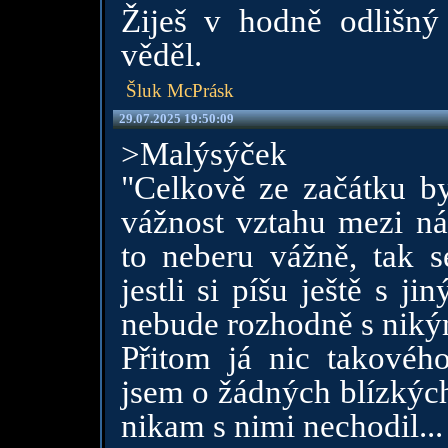
Žiješ v hodně odlišný
věděl.
Šluk McPrásk
29.07.2025 19:50:09
>Malýsýček
"Celkově ze začátku by
vážnost vztahu mezi ná
to neberu vážně, tak 
jestli si píšu ještě s j
nebude rozhodně s niký
Přitom já nic takovéh
jsem o žádných blízkých
nikam s nimi nechodil...