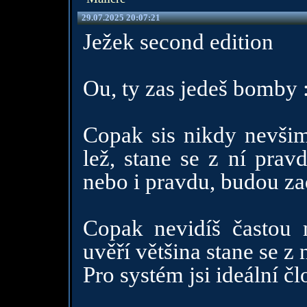
29.07.2025 20:07:21
Ježek second edition
Ou, ty zas jedeš bomby :
Copak sis nikdy nevšiml
lež, stane se z ní prav
nebo i pravdu, budou z
Copak nevidíš častou 
uvěří většina stane se z 
Pro systém jsi ideální čl