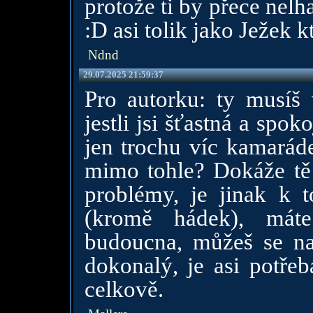
protože ti by přece nelh
:D asi tolik jako Ježek 
Ndnd
29.07.2025 21:59:37
Pro autorku: ty musíš v
jestli jsi šťastná a spo
jen trochu víc kamarád
mimo tohle? Dokáže tě 
problémy, je jinak k t
(kromě hádek), máte
budoucna, můžeš se na
dokonalý, je asi potřeb
celkově.