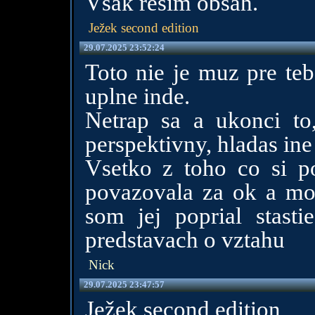
Však řeším obsah.
Ježek second edition
29.07.2025 23:52:24
Toto nie je muz pre teb
uplne inde.
Netrap sa a ukonci to,
perspektivny, hladas ine
Vsetko z toho co si p
povazovala za ok a moj
som jej poprial stast
predstavach o vztahu
Nick
29.07.2025 23:47:57
Ježek second edition