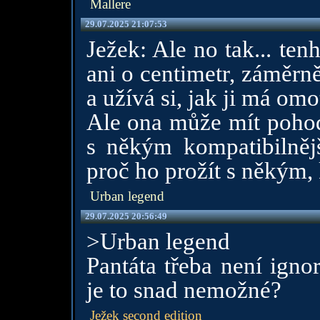
Mallere
29.07.2025 21:07:53
Ježek: Ale no tak... ten
ani o centimetr, záměrn
a užívá si, jak ji má om
Ale ona může mít pohod
s někým kompatibilněj
proč ho prožít s někým,
Urban legend
29.07.2025 20:56:49
>Urban legend
Pantáta třeba není igno
je to snad nemožné?
Ježek second edition