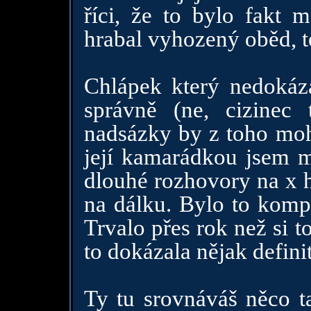
říci, že to bylo fakt
hrabal vyhozený oběd, t
Chlápek který nedokáza
správně (ne, cizinec
nadsázky by z toho mohl
její kamarádkou jsem m
dlouhé rozhovory na x h
na dálku. Bylo to kompl
Trvalo přes rok než si t
to dokázala nějak definit
Ty tu srovnáváš něco ta