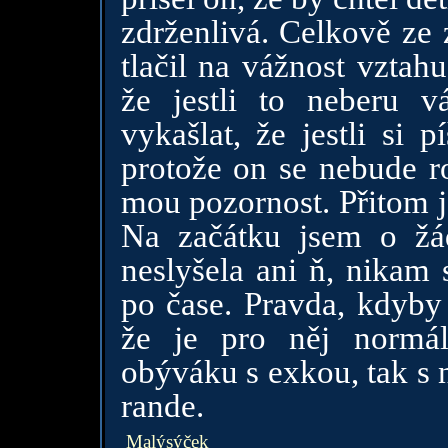
zdrženlivá. Celkově ze 
tlačil na vážnost vzta
že jestli to neberu 
vykašlat, že jestli si 
protože on se nebude r
mou pozornost. Přitom j
Na začátku jsem o žá
neslyšela ani ň, nikam 
po čase. Pravda, kdyby
že je pro něj normá
obýváku s exkou, tak s 
rande.
Malýsýček