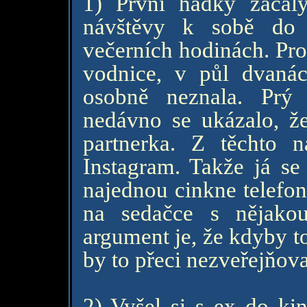
1) První hádky začal
návštěvy k sobě do
večerních hodinách. Pro
vodnice, v půl dvaná
osobně neznala. Prý
nedávno se ukázalo, že
partnerka. Z těchto n
Instagram. Takže já s
najednou cinkne telefon
na sedačce s nějako
argument je, že kdyby t
by to přeci nezveřejňova
2) Vyšel si s ex do ki