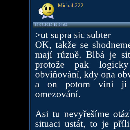
Michal-222
29.07.2025 19:04:31
>ut supra sic subter
OK, takže se shodneme 
mají různě. Blbá je sit
protože pak logick
obviňování, kdy ona obv
a on potom viní ji 
omezování.
Asi tu nevyřešíme otáz
situaci ustát, to je pří