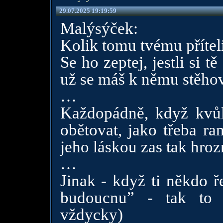
29.07.2025 19:19:59
Malýsýček:
Kolik tomu tvému přítel
Se ho zeptej, jestli si 
už se máš k němu stěho
…
Každopádně, když kvůl
obětovat, jako třeba ra
jeho láskou zas tak hro
…
Jinak - když ti někdo ř
budoucnu” - tak to 
vždycky)