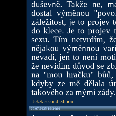
duševně. Takže ne, m
dostal výměnou "povo
záležitost, je to projev 
do klece. Je to projev 
sexu. Tím netvrdím, že
nějakou výměnnou varia
nevadí, jen to není moti
že nevidím důvod se zbl
na "mou hračku" bůů, 
kdyby ze mě dělala úm
takového za mými zády.
Ježek second edition
29.07.2025 19:34:01