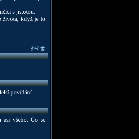
ící s jistotou.
 života, když je to
47
elší povídání.
n asi všeho. Co se