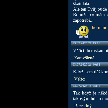
škatulata.
Ale ten Tvůj bude a
Bohužel co mám zku
zapotřebí...
hominid
03.07.2025 21:43:10
Věřící- beruskamo
Zamyšlená
03.07.2025 21:40:31
Když jsem dáš kont
Věřící
03.07.2025 18:05:34
Tak když je někdo
takovým lidem mot
Bezradný