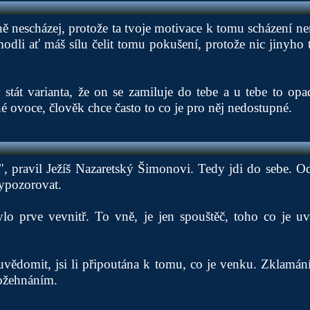
ě nescházej, protože ta tvoje motivace k tomu scházení ne
modli ať máš sílu čelit tomu pokušení, protože nic jinyho 
 stát varianta, že on se zamiluje do tebe a u tebe to opa
né ovoce, člověk chce často to co je pro něj nedostupné.
", pravil Ježíš Nazaretský Šimonovi. Tedy jdi do sebe. O
ypozorovat.
lo prve vevnitř. To vně, je jen spouštěč, toho co je u
uvědomit, jsi li připoutána k tomu, co je venku. Zklamá
ožehnáním.