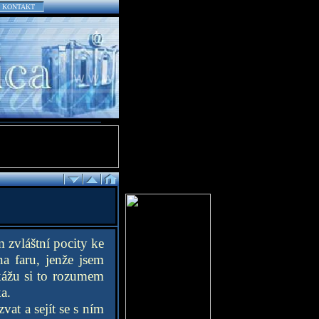
KONTAKT
m zvláštní pocity ke
a faru, jenže jsem
okážu si to rozumem
a.
vat a sejít se s ním