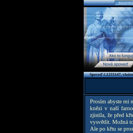
REGISTRÁ
Spoveď č.1255147, vložen
Prosím abyste mi ne
knězi v naší farn
zjistila, že před 
vysvětlit. Možná t
Ale po křtu se pros