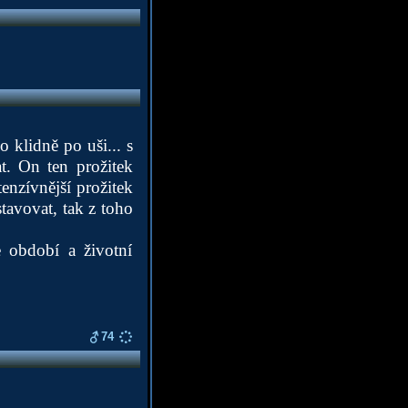
o klidně po uši... s
at. On ten prožitek
enzívnější prožitek
tavovat, tak z toho
 období a životní
74