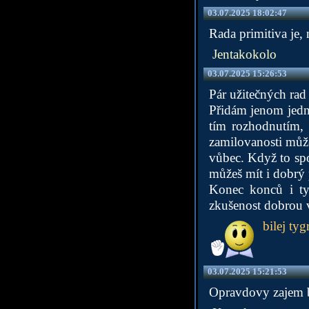
03.07.2025 18:02:47
Rada primitiva je, n
Jentakokolo
03.07.2025 15:26:53
Pár užitečných rad 
Přidám jenom jednu 
tím rozhodnutím, ž
zamilovanosti může
vůbec. Když to spo
můžeš mít i dobrý 
Konec konců i ty
zkušenost dobrou
bilej tyg
03.07.2025 15:21:53
Opravdovy zajem b