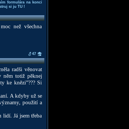
ním formulára na konci
truj si ju
TU
!
í moc než všechna
47
měla radši věnovat
 něm totiž pěknej
ty ke knězi”??? Si
laní. A kdyby už se
významy, použití a
idí. Já jsem třeba