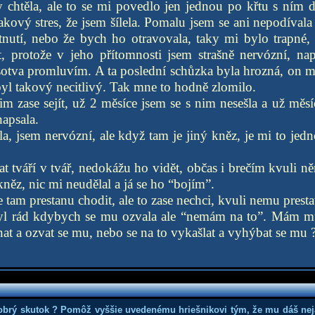
chtěla, ale to se mi povedlo jen jednou po křtu s ním 
akový stres, že jsem šílela. Pomalu jsem se ani nepodívala
tnutí, nebo že bych ho otravovala, taky mi bylo trapné,
 protože v jeho přítomnosti jsem strašně nervózní, napj
 sotva promluvím. A ta poslední schůzka byla hrozná, on 
yl takový necitlivý. Tak mne to hodně zlomilo.
im zase sejít, už 2 měsíce jsem se s nim nesešla a už mě
apsala.
a, jsem nervózní, ale když tam je jiný kněz, je mi to jed
 tváří v tvář, nedokážu ho vidět, občas i brečím kvuli 
kněz, nic mi neudělal a já se ho “bojím”.
 tam prestanu chodit, ale to zase nechci, kvuli nemu presta
yl rád kdybych se mu ozvala ale “nemám na to”. Mám mu 
t a ozvat se mu, nebo se na to vykašlat a vyhýbat se mu 
obrý skutok ? Pomôž vyššie uvedenému hriešnikovi tým, že mu dáš nej