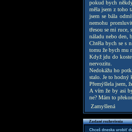
pokud bych někdy 
měla jsem z toho t
jsem se bála odmí
nemohu promluvit,
třesou se mi ruce,
náladu nebo den, b
Chtěla bych se s n
tomu že bych mu n
Když jdu do kostel
nervozitu.
Nedokážu ho potkat
stalo. Je to hodný 
Přemýšlela jsem, že
A vím že by asi b
ne? Mám to překona
Zamyšlená
Zaslané rozhrešenia
Chceš dneska urobiť d