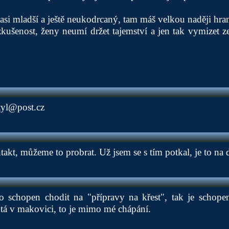
si mladší a ještě neukodrcaný, tam máš velkou naději hranič
šenost, ženy neumí držet tajemství a jen tak vymizet ze
tyl@post.cz
akt, můžeme to probrat. Už jsem se s tím potkal, je to na d
 schopen chodit na "přípravy na křest", tak je schope
á v makovici, to je mimo mé chápání.