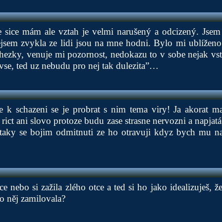
 sice mám ale vztah je velmi narušený a odcizený. Jsem
jsem zvykla ze lidi jsou na mne hodni. Bylo mi ublíženo
ezky, venuje mi pozornost, nedokazu to v sobe nejak vstr
 vse, ted uz nebudu pro nej tak dulezita”…
e k schazeni se je probrat s nim tema viry! Ja akorat m
rict ani slovo protoze budu zase strasne nervozni a napjatá
 taky se bojim odmitnuti ze ho otravuji kdyz bych mu nap
e nebo si zažila zlého otce a ted si ho jako idealizuješ, ž
do něj zamilovala?