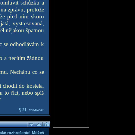
domluvit schůzku a
 na zprávu, protože
 že před ním skoro
atá, vystresovaná,
měl nějakou špatnou
síc se odhodlávám k
no a necítím žádnou
němu. Nechápu co se
t chodit do kostela.
to říct, nebo spíš
?
21
VYMAZAT
aké rozhrešenie! Môžeš