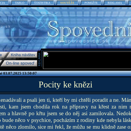
CIA
TABLO
ŠTATISTIKA
SOUTĚŽE
POMôŽTE
REKLAMA
é 03.07.2025 13:50:07
Pocity ke knězi
nadávali a psali jen ti, kteří by mi chtěli poradit a ne. Má
osti, kam jsem chodila rok na přípravy na křest za nim n
křtem a hlavně po křtu jsem se do něj asi zamilovala. Ned
o bude něco v psychice, pocházím z rodiny kde nebyla lásk
tě něco zlomilo, sice mi řekl, že můžu se mu klidně zase oz