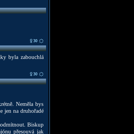
30
aky byla zabouchlá
30
krétně. Neměla bys
le jen na druhořadé
i odmítnout. Biskup
ajónu přesouvá jak