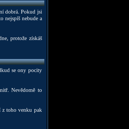
ní dobrá. Pokud jsi
to nejspíš nebude a
dne, protože získáš
dkud se ony pocity
vnitř. Nevědomě to
ní z toho venku pak