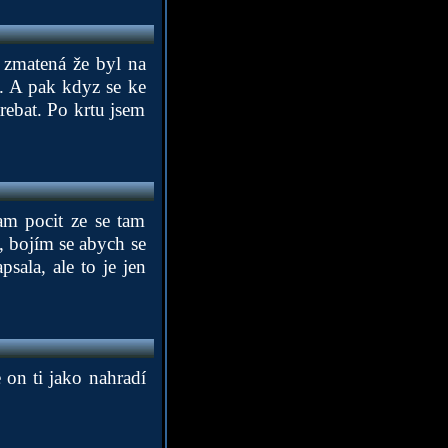
 zmatená že byl na
. A pak kdyz se ke
ebat. Po krtu jsem
am pocit ze se tam
, bojím se abych se
sala, ale to je jen
e on ti jako nahradí