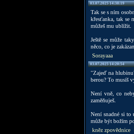
03.07.2025 14:38:19
Tak se s ním osobn
křesťanka, tak se 
můžeš mu ublížit.
Ještě se může taky
něco, co je zakáza
Sorayaaa
03.07.2025 14:20:54
"Zajeď na hlubinu
berou? To musíš v
Není vně, co neby
zaměňuješ.
Není snadné si to 
může být božím p
kněz zpovědnice