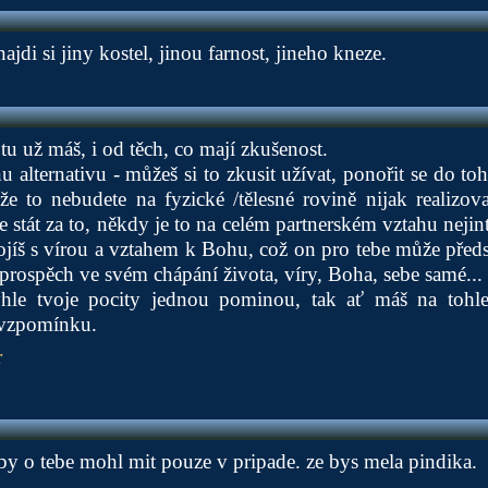
ajdi si jiny kostel, jinou farnost, jineho kneze.
tu už máš, i od těch, co mají zkušenost.
alternativu - můžeš si to zkusit užívat, ponořit se do toh
e to nebudete na fyzické /tělesné rovině nijak realizov
 stát za to, někdy je to na celém partnerském vztahu nejint
jíš s vírou a vztahem k Bohu, což on pro tebe může předs
prospěch ve svém chápání života, víry, Boha, sebe samé...
hle tvoje pocity jednou pominou, tak ať máš na tohle
 vzpomínku.
r
y o tebe mohl mit pouze v pripade. ze bys mela pindika.