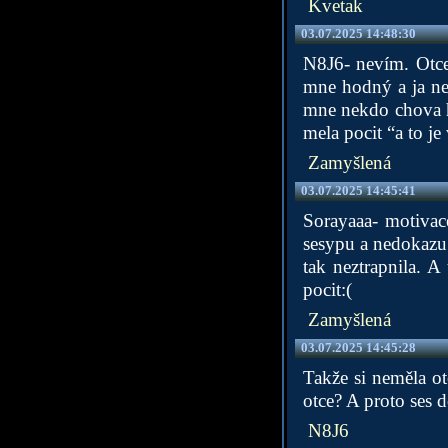
Kvetak
03.07.2025 14:48:30
N8J6- nevím. Otce
mne hodný a ja ne
mne nekdo chova h
mela pocit “a to je
Zamyšlená
03.07.2025 14:45:41
Sorayaaa- motivac
sesypu a nedokazu 
tak neztrapnila. A
pocit:(
Zamyšlená
03.07.2025 14:45:28
Takže si neměla otc
otce? A proto ses 
N8J6