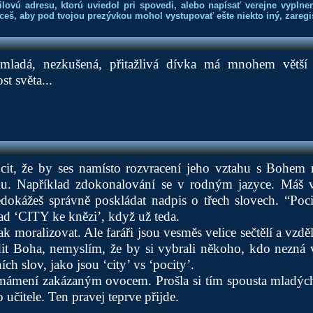
lovú adresu, ktorú uviedol pri spovedi, alebo napísať verejne vyplne
hceš, aby pod tvojou prezývkou mohol vystupovať ešte niekto iný, zaregis
mladá, nezkušená, přitažlivá dívka má mnohem větš
st světa...
it, že by ses namísto rozvracení jeho vztahu s Bohem 
u. Například zdokonalování se v rodným jazyce. Máš v
edokážeš správně poskládat nadpis o třech slovech. “Poci
ad ‘CITY ke knězi’, když už teda.
k moralizovat. Ale faráři jsou vesměs velice sečtělí a vzdě
adit Boha, nemyslím, že by si vybrali někoho, kdo nezná 
ích slov, jako jsou ‘city’ vs ‘pocity’.
mámení zakázaným ovocem. Prošla si tím spousta mladých l
učitele. Ten pravej teprve přijde.