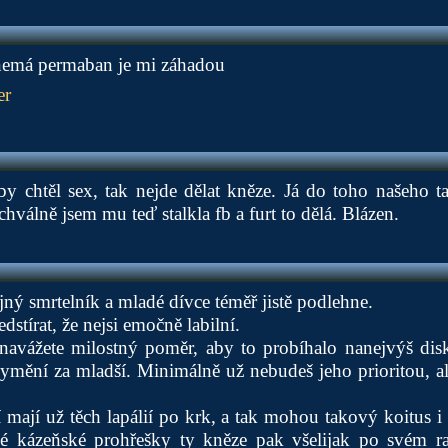
nemá permaban je mi záhadou
er
by chtěl sex, tak nejde dělat kněze. Já do toho našeho t
chválně jsem mu teď stalkla fb a furt to dělá. Blázen.
jný smrtelník a mladé dívce téměř jistě podlehne.
dstírat, že nejsi emočně labilní.
u navážete milostný poměr, aby to probíhalo nanejvýš dis
 vymění za mladší. Minimálně už nebudeš jeho prioritou, a
ží mají už těch lapálií po krk, a tak mohou takový koitus 
vé kázeňské prohřešky ty kněze pak všelijak po svém r