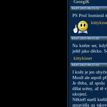
GeorgiK
04.07.2025 00:55:52
PS Proč hominid 
kittykiss
04.07.2025 00:55:02
Na kněze ser, kdy
ještě jako děcko. S
kittykisser
04.07.2025 00:37:41
I kněz je jen obyče
Musíš ale aspoň pře
Je třeba, až spol
dělat scény, až tě
ukojení.
Někteří starší kně
zpravidla za tako