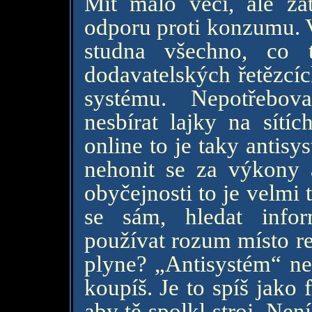
Mít málo věcí, ale za
odporu proti konzumu. V
studna všechno, co 
dodavatelských řetězcíc
systému. Nepotřebov
nesbírat lajky na sítíc
online to je taky antisy
nehonit se za výkony a
obyčejnosti to je velmi 
se sám, hledat info
používat rozum místo r
plyne? „Antisystém“ nen
koupíš. Je to spíš jako 
aby tě spolkl stroj. Ne