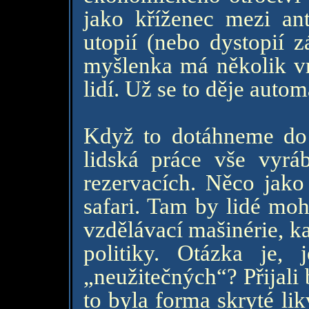
jako kříženec mezi an
utopií (nebo dystopií z
myšlenka má několik vr
lidí. Už se to děje autom
Když to dotáhneme do 
lidská práce vše vyráb
rezervacích. Něco jako 
safari. Tam by lidé moh
vzdělávací mašinérie, k
politiky. Otázka je,
„neužitečných“? Přijali
to byla forma skryté li