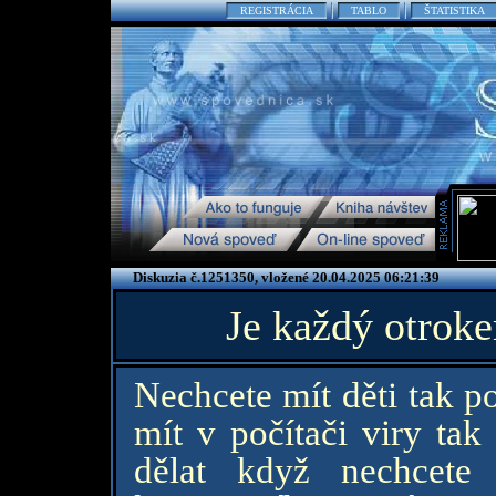
REGISTRÁCIA
TABLO
ŠTATISTIKA
Diskuzia č.1251350, vložené 20.04.2025 06:21:39
Je každý otrok
Nechcete mít děti tak p
mít v počítači viry tak 
dělat když nechcete