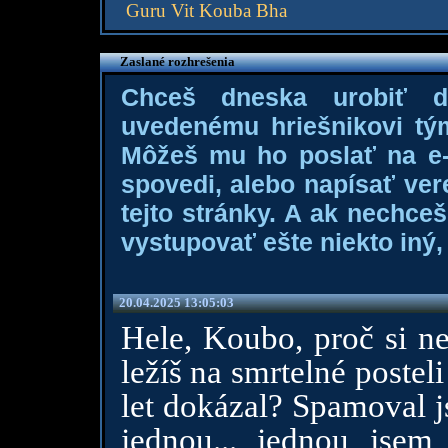
Guru Vit Kouba Bha
Zaslané rozhrešenia
Chceš dneska urobiť 
uvedenému hriešnikovi tý
Môžeš mu ho poslať na e-m
spovedi, alebo napísať ver
tejto stránky. A ak nechce
vystupovať ešte niekto iný, 
20.04.2025 13:05:03
Hele, Koubo, proč si ne
ležíš na smrtelné posteli
let dokázal? Spamoval 
jednou... jednou jsem 