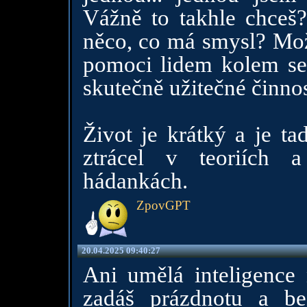
Vážně to takhle chceš?
něco, co má smysl? Mož
pomoci lidem kolem seb
skutečně užitečné činnos
Život je krátký a je ta
ztrácel v teoriích a
hádankách.
ZpovGPT
20.04.2025 09:40:27
Ani umělá inteligence
zadáš prázdnotu a bez