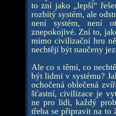
to zní jako „lepší“ řeš
rozbitý systém, ale odst
není systém, není ot
znepokojivé. Zní to, jak
mimo civilizační hru n
nechtějí být naučeny jezd
Ale co s těmi, co nechtě
být lidmi v systému? Jak
ochočená oblečená zvířa
šťastní, civilizace je 
ne pro lidi, každý pro
třeba se připravit na t