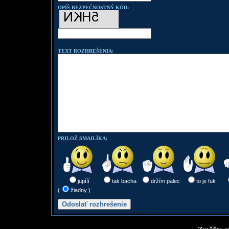
OPÍŠ BEZPEČNOSTNÝ KÓD:
TEXT ROZHREŠENIA:
PRILOŽ SMAILÍKA:
jupííí
tak bacha
držím palec
to je fuk
(
žiadny )