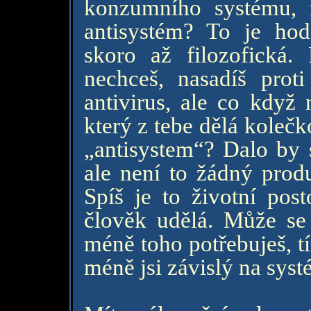
konzumního systému, 
antisystém? To je hod
skoro až filozofická.
nechceš, nasadíš prot
antivirus, ale co když 
který z tebe dělá koleč
„antisystem“? Dalo by s
ale není to žádný produ
Spíš je to životní post
člověk udělá. Může se 
méně toho potřebuješ, t
méně jsi závislý na syst