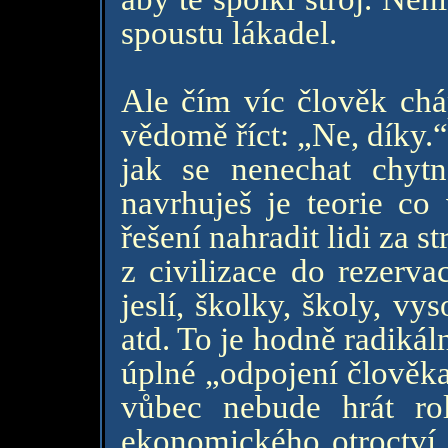
spoustu lákadel.
Ale čím víc člověk chá
vědomě říct: „Ne, díky.“
jak se nenechat chyt
navrhuješ je teorie co
řešení nahradit lidi za s
z civilizace do rezerv
jeslí, školky, školy, v
atd. To je hodně radikál
úplné „odpojení člověka
vůbec nebude hrát ro
ekonomického otroctví i