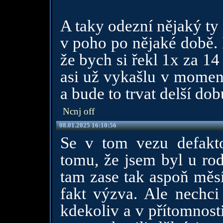
A taky odezní nějaký ty 
v poho po nějaké době.
že bych si řekl 1x za 14
asi už vykašlu v moment
a bude to trvat delší do
Ncnj off
08.01.2025 16:10:56
Se v tom vezu defakt
tomu, že jsem byl u rod
tam zase tak aspoň měsí
fakt výzva. Ale nechci
kdekoliv a v přítomnost