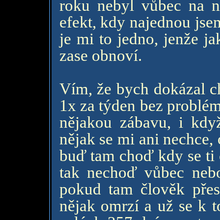
roku nebyl vůbec na ne
efekt, kdy najednou jse
je mi to jedno, jenže ja
zase obnoví.
Vím, že bych dokázal ch
1x za týden bez problém
nějakou zábavu, i kdy
nějak se mi ani nechce, 
buď tam choď kdy se ti 
tak nechoď vůbec neb
pokud tam člověk přest
nějak omrzí a už se k 