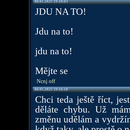
08.01.2025 19:18:03
JDU NA TO!
Jdu na to!
jdu na to!
Mějte se
Ncnj off
08.01.2025 19:16:18
Chci teda ještě říct, jes
děláte chybu. Už mám
změnu udělám a vydržím 
když taky, ale prostě o