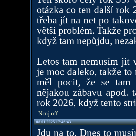
otázka co ten další rok
třeba jít na net po tako
větší problém. Takže pro
když tam nepůjdu, nezaka
Letos tam nemusím jít v
je moc daleko, takže to
měl pocit, že se tam 
nějakou zábavu apod. t
rok 2026, když tento str
Ncnj off
08.01.2025 17:46:43
Jdu na to. Dnes to musí