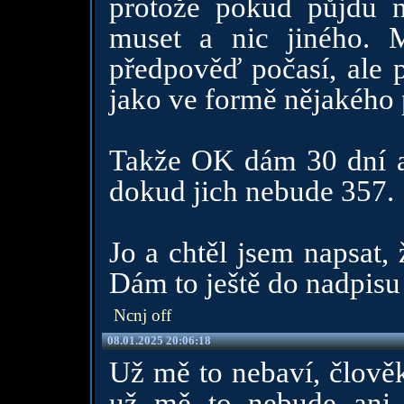
protože pokud půjdu 
muset a nic jiného. M
předpověď počasí, ale p
jako ve formě nějakého 
Takže OK dám 30 dní a 
dokud jich nebude 357.
Jo a chtěl jsem napsat, 
Dám to ještě do nadpisu 
Ncnj off
08.01.2025 20:06:18
Už mě to nebaví, člověk
už mě to nebude ani 