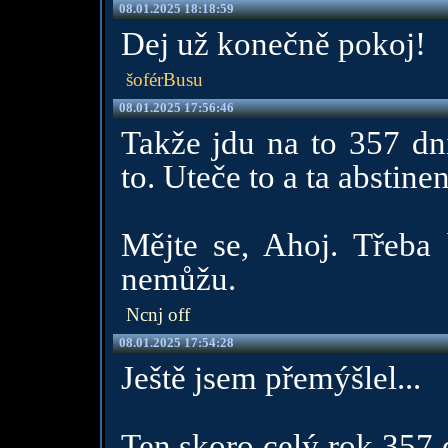
08.01.2025 18:18:59
Dej už konečně pokoj!
šoférBusu
08.01.2025 17:56:46
Takže jdu na to 357 dn
to. Uteče to a ta abstin
Mějte se, Ahoj. Třeba 
nemůžu.
Ncnj off
08.01.2025 17:54:28
Ještě jsem přemýšlel...
Ten skoro celý rok 357 