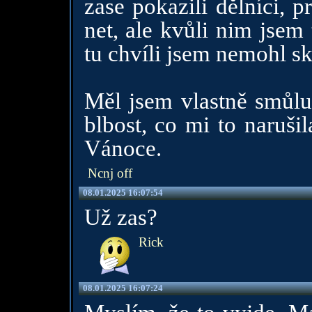
zase pokazili dělníci, p
net, ale kvůli nim jsem 
tu chvíli jsem nemohl sk
Měl jsem vlastně smůlu
blbost, co mi to naruši
Vánoce.
Ncnj off
08.01.2025 16:07:54
Už zas?
Rick
08.01.2025 16:07:24