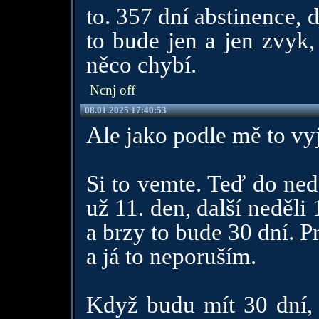
to. 357 dní abstinence, 
to bude jen a jen zvyk,
něco chybí.
Ncnj off
08.01.2025 17:40:53
Ale jako podle mě to vyj
Si to vemte. Teď do nedě
už 11. den, další neděli 
a brzy to bude 30 dní. P
a já to neporuším.
Když budu mít 30 dní, 