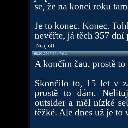
se, že na konci roku tam
Je to konec. Konec. Tohl
nevěřte, já těch 357 dní
Ncnj off
08.01.2025 20:45:12
A končím čau, prostě to
Skončilo to, 15 let v z
prostě to dám. Nelitu
outsider a měl nízké se
těžké. Ale dnes už je to