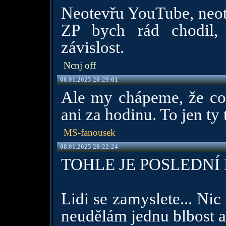
Neotevřu YouTube, neote
ZP bych rád chodil,
závislost.
Ncnj off
08.01.2025 20:29:01
Ale my chápeme, že coko
ani za hodinu. To jen ty
MS-fanousek
08.01.2025 20:22:24
TOHLE JE POSLEDNÍ 
Lidi se zamyslete... Ni
neudělám jednu blbost a