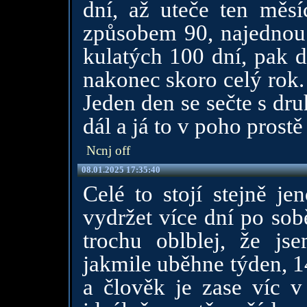
dní, až uteče ten měsí
způsobem 90, najednou
kulatých 100 dní, pak d
nakonec skoro celý rok. 
Jeden den se sečte s dr
dál a já to v poho prost
Ncnj off
08.01.2025 17:35:40
Celé to stojí stejně j
vydržet více dní po sob
trochu oblblej, že js
jakmile uběhne týden, 14
a člověk je zase víc v