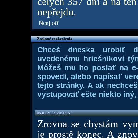
celých 357 dní a na ten
nepřejdu.
Ncnj off
Zaslané rozhrešenia
Chceš dneska urobiť 
uvedenému hriešnikovi tý
Môžeš mu ho poslať na e-m
spovedi, alebo napísať ver
tejto stránky. A ak nechce
vystupovať ešte niekto iný, 
08.01.2025 20:53:57
Zrovna se chystám vymaz
je prostě konec. A zno