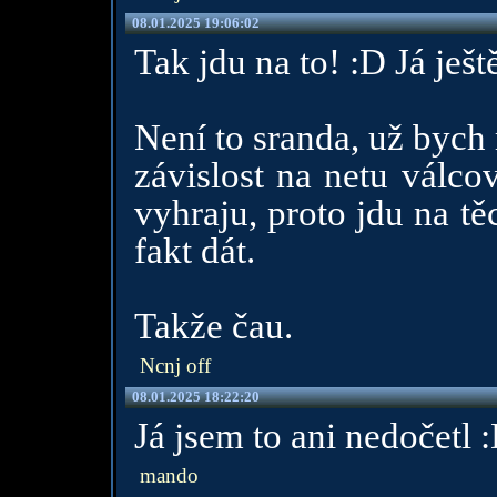
08.01.2025 19:06:02
Tak jdu na to! :D Já ještě
Není to sranda, už bych
závislost na netu válc
vyhraju, proto jdu na tě
fakt dát.
Takže čau.
Ncnj off
08.01.2025 18:22:20
Já jsem to ani nedočetl
mando