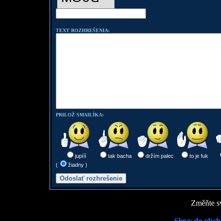
TEXT ROZHREŠENIA:
PRILOŽ SMAILÍKA:
jupííí
tak bacha
držím palec
to je fuk
(
žiadny )
Změňte sv
Slevy do obch