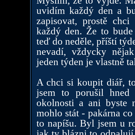
Myslím, že to vyjde. M
uvidím každý den a bu
zapisovat, prostě chc
každý den. Že to bude
teď do neděle, příští týd
nevadí, vždycky nějak
jeden týden je vlastně 
A chci si koupit diář, t
jsem to porušil hned
okolnosti a ani byste 
mohlo stát - pakárna co
to napíšu. Byl jsem u r
jak ty blázni to odpaluj