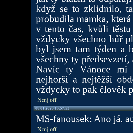
když se to zklidnilo, 
probudila mamka, která 
v tento čas, kvůli těst
vždycky všechno hůř pln
byl jsem tam týden a b
všechny ty předsevzetí,
Navíc ty Vánoce mi d
nejhorší a nejtěžší ob
vždycky to pak člověk p
Ncnj off
08.01.2025 15:57:53
MS-fanousek: Ano já, aut
Ncnj off