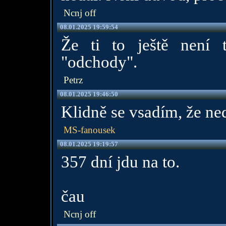
Ncnj off
08.01.2025 19:59:54
Že ti to ještě není t
"odchody".
Petrz
08.01.2025 19:46:50
Klidně se vsadím, že ne
MS-fanousek
08.01.2025 19:19:57
357 dní jdu na to.
čau
Ncnj off