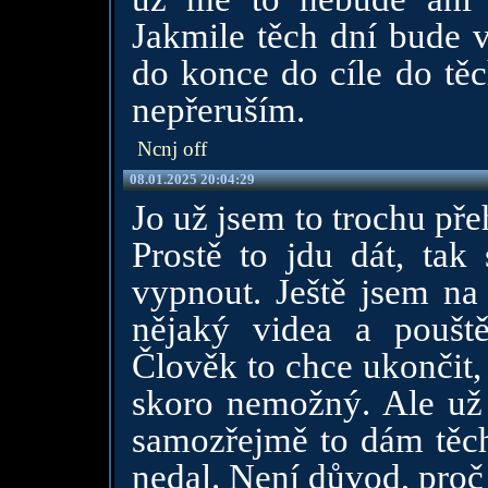
Jakmile těch dní bude v
do konce do cíle do těc
nepřeruším.
Ncnj off
08.01.2025 20:04:29
Jo už jsem to trochu pře
Prostě to jdu dát, tak
vypnout. Ještě jsem na
nějaký videa a pouště
Člověk to chce ukončit,
skoro nemožný. Ale už 
samozřejmě to dám těch
nedal. Není důvod, proč