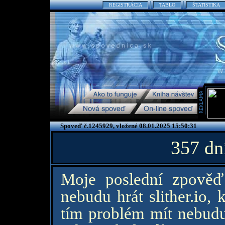
REGISTRÁCIA
TABLO
ŠTATISTIKA
Spoveď č.1245929, vložené 08.01.2025 15:50:31
357 dn
Moje poslední zpověď
nebudu hrát slither.io,
tím problém mít nebud