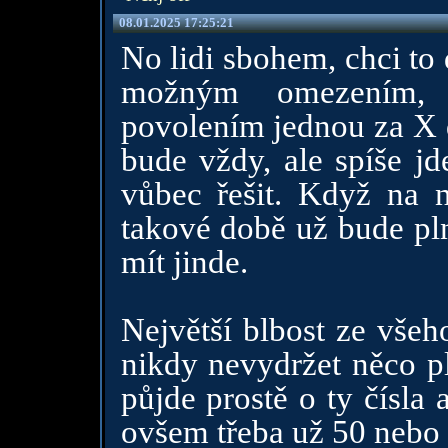
08.01.2025 17:25:21
No lidi sbohem, chci to
možným omezením,
povolením jednou za X 
bude vždy, ale spíše jd
vůbec řešit. Když na 
takové době už bude pl
mít jinde.
Největší blbost ze všeh
nikdy nevydržet něco pl
půjde prostě o ty čísla
ovšem třeba už 50 nebo 