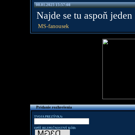
08.01.2025 15:57:08
Najde se tu aspoň jeden 
MS-fanousek
Pridanie rozhrešenia
TVOJA PREZÝVKA:
OPÍŠ BEZPEČNOSTNÝ KÓD: