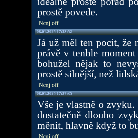
ideálně prostě pořád p
prostě povede.
Ncnj off
08.01.2025 17:33:52
Já už měl ten pocit, že 
právě v tenhle moment j
bohužel nějak to nevy
prostě silnější, než lidsk
Ncnj off
08.01.2025 17:27:35
Vše je vlastně o zvyku.
dostatečně dlouho zvy
měnit, hlavně když to b
Ncnj off