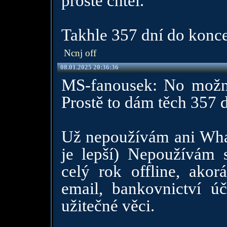
prostě chtěl.
Takhle 357 dní do konce
Ncnj off
08.01.2025 20:36:36
MS-fanousek: No možná
Prostě to dám těch 357 d
Už nepoužívám ani What
je lepší) Nepoužívám 
celý rok offline, akor
email, bankovnictví úč
užitečné věci.