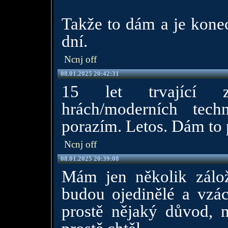
Takže to dám a je kone
dní.
Ncnj off
08.01.2025 20:42:31
15 let trvající zá
hrách/moderních tech
porazím. Letos. Dám to 
Ncnj off
08.01.2025 20:39:08
Mám jen několik zálož
budou ojedinělé a vzá
prostě nějaký důvod, 