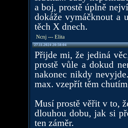
a boj, prostě úplně nejv
dokáže vymáčknout a udr
těch X dnech.
Ncnj --- Elita
27.11.2024 20:58:04
Přijde mi, že jediná vě
prostě vůle a dokud nen
nakonec nikdy nevyjde.
max. vzepřít těm chutím 
Musí prostě věřit v to,
dlouhou dobu, jak si př
ten záměr.