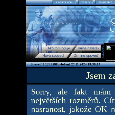
REGISTRÁCIA
TABLO
ŠTATISTIKA
Spoveď č.1243598, vložené 27.11.2024 19:36:14
Jsem z
Sorry, ale fakt mám 
největších rozměrů. Cí
nasranost, jakože OK n