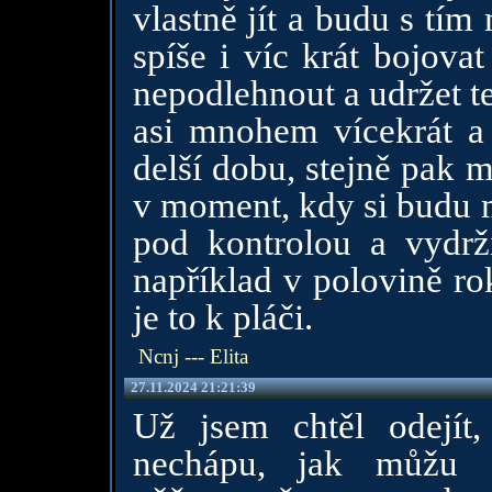
vlastně jít a budu s tím
spíše i víc krát bojova
nepodlehnout a udržet 
asi mnohem vícekrát a 
delší dobu, stejně pak m
v moment, kdy si budu m
pod kontrolou a vydrž
například v polovině ro
je to k pláči.
Ncnj --- Elita
27.11.2024 21:21:39
Už jsem chtěl odejít,
nechápu, jak můžu č