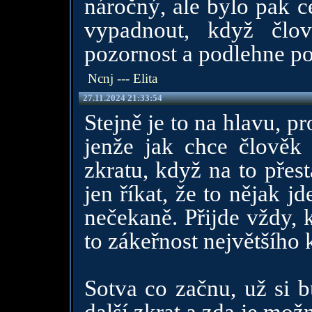
náročný, ale bylo pak 
vypadnout, když člo
pozornost a podlehne poc
Ncnj --- Elita
27.11.2024 21:33:54
Stejně je to na hlavu, pr
jenže jak chce člověk
zkratu, když na to přes
jen říkat, že to nějak j
nečekaně. Přijde vždy, 
to zákeřnost největšího 
Sotva co začnu, už si b