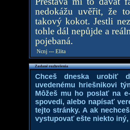
Přestává mi to dávat f
nedokážu uvěřit, že to
takový kokot. Jestli nez
tohle dál nepůjde a reál
pojebaná.
Ncnj --- Elita
Zaslané rozhrešenia
Chceš dneska urobiť 
uvedenému hriešnikovi tý
Môžeš mu ho poslať na e-m
spovedi, alebo napísať ver
tejto stránky. A ak nechce
vystupovať ešte niekto iný, 