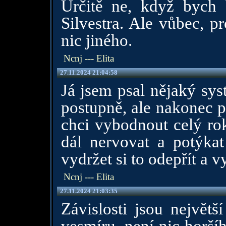
Určitě ne, když bych 
Silvestra. Ale vůbec, p
nic jiného.
Ncnj --- Elita
27.11.2024 21:04:58
Já jsem psal nějaký sys
postupně, ale nakonec pr
chci vybodnout celý rok
dál nervovat a potýka
vydržet si to odepřít a vy
Ncnj --- Elita
27.11.2024 21:03:35
Závislosti jsou největš