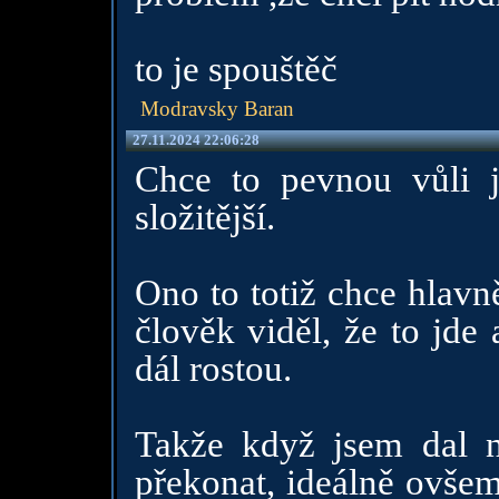
to je spouštěč
Modravsky Baran
27.11.2024 22:06:28
Chce to pevnou vůli ja
složitější.
Ono to totiž chce hlavn
člověk viděl, že to jde
dál rostou.
Takže když jsem dal n
překonat, ideálně ovšem