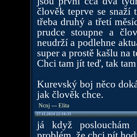
jsou první cca dva týd
člověk teprve se snaží 
třeba druhý a třetí měsí
prudce stoupne a člo
neudrží a podlehne aktuá
super a prostě kašlu na t
Chci tam jít teď, tak tam
Kurevský boj něco dokáz
jak člověk chce.
Ncnj --- Elita
27.11.2024 22:10:35
já když poslouchám 
problém ,že chci pít ho