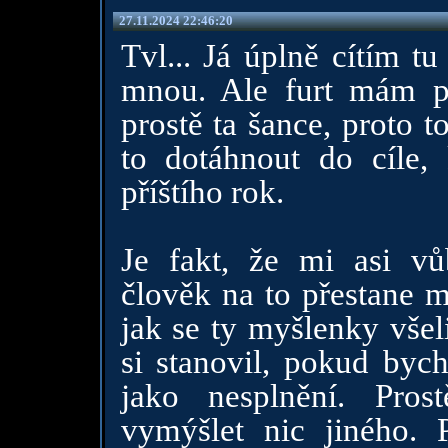
27.11.2024 22:46:20
Tvl... Já úplně cítím tu
mnou. Ale furt mám po
prostě ta šance, proto 
to dotáhnout do cíle,
příštího rok.
Je fakt, že mi asi vů
člověk na to přestane 
jak se ty myšlenky všel
si stanovil, pokud byc
jako nesplnění. Pros
vymýšlet nic jiného. 