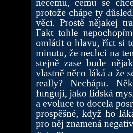
něčemu, čemu se chce 
protože chápe ty důsled
věci. Prostě nějakej t
Fakt tohle nepochopí
omlátit o hlavu, říct si 
minutu, že nechci na ten
stejně zase bude něja
vlastně něco láká a že s
really? Nechápu. Něk
fungují, jako lidská mysl
a evoluce to docela pos
prospěšné, když ho láka
pro něj znamená negati