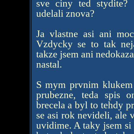
sve ciny ted stydite?
udelali znova?
Ja vlastne asi ani moc
Vzdycky se to tak nej
takze jsem ani nedokazal
nastal.
S mym prvnim klukem j
prubezne, teda spis 
brecela a byl to tehdy 
se asi rok nevideli, ale v
uvidime. A taky jsem si