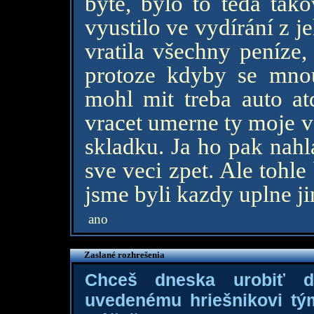
byte, bylo to teda tak
vyustilo ve vydírání z j
vratila všechny peníze,
protoze kdyby se mnou
mohl mit treba auto at
vracet umerne ty moje ve
skladku. Ja ho pak nahl
sve veci zpet. Ale tohl
jsme byli kazdy uplne ji
ano
Zaslané rozhrešenia
Chceš dneska urobiť 
uvedenému hriešnikovi tý