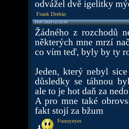
odvážel dvě igelitky mýc
Frank Drebin
24.07.2024 12:33:34
Žádného z rozchodů nel
některých mne mrzí nača
co vím teď, byly by ty
Jeden, který nebyl sice
důsledky se táhnou by
ale to je hot daň za ned
A pro mne také obrovsk
fakt stojí za bžum
Funnyeyes