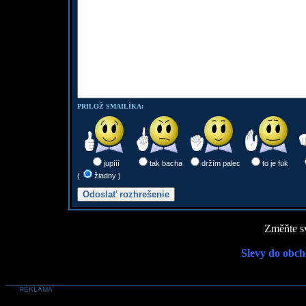
PRILOŽ SMAILÍKA:
jupííí
tak bacha
držím palec
to je fuk
(
žiadny )
Změňte sv
Slevy do obch
REKLAMA