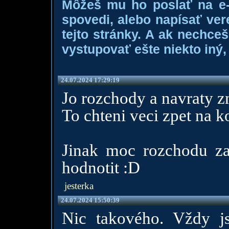
Môžeš mu ho poslať na e-m
spovedi, alebo napísať ver
tejto stránky. A ak nechce
vystupovať ešte niekto iný, 
24.07.2024 17:29:19
Jo rozchody a navraty z
To chteni veci zpet na k
Jinak moc rozchodu z
hodnotit :D
jesterka
24.07.2024 15:50:39
Nic takového. Vždy j