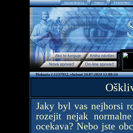
REGISTRÁCIA
TABLO
ŠTATISTIKA
Diskuzia č.1237912, vložené 24.07.2024 12:00:24
Oškli
Jaky byl vas nejhorsi r
rozejit nejak normaln
ocekava? Nebo jste obca