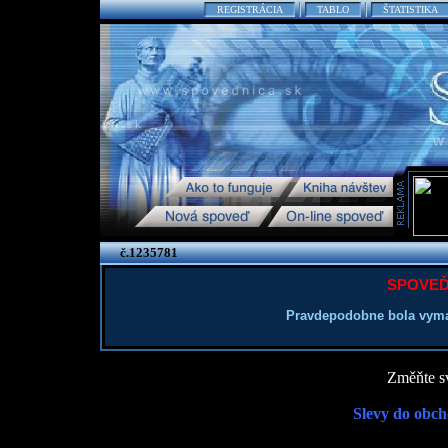
REGISTRÁCIA
TABLO
ŠTATISTIKA
č.1235781
SPOVEĎ
Pravdepodobne bola vyma
Změňte sv
Slevy do obch