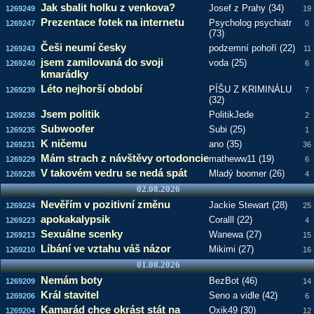
Jak sbalit holku z venkova?
Josef z Prahy (34)
1269249
19
Prezentace fotek na internetu
Psycholog psychiatr
1269247
0
(73)
Češi neumí česky
podzemní pohoří (22)
1269243
11
jsem zamilovaná do svoji
voda (25)
1269240
6
kmarádky
Léto nejhorší období
PÍŠU Z KRIMINÁLU
1269239
7
(32)
Jsem politik
PolitikJede
1269238
2
Subwoofer
Subi (25)
1269235
1
K ničemu
ano (35)
1269231
36
Mám strach z návštěvy ortodoncie
matheww11 (19)
1269229
6
V takovém vedru se nedá spát
Mladý boomer (26)
1269228
4
02.08.2026
Nevěřím v pozitivní změnu
Jackie Stewart (28)
1269224
25
apokakalypsik
Coralll (22)
1269223
4
Sexuálne scenky
Wanewa (27)
1269213
15
Líbání ve vztahu váš názor
Mikimi (27)
1269210
16
01.08.2026
Nemám boty
BezBot (46)
1269209
14
Král stavitel
Seno a vidle (42)
1269206
6
Kamarád chce okrást stát na
Oxik49 (30)
1269204
12