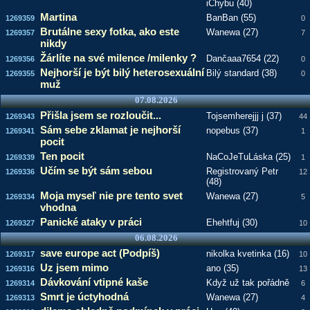
iChybu (40)
Martina
BanBan (55)
1269359
0
Brutálne sexy fotka, ako este
Wanewa (27)
1269357
7
nikdy
Žárlíte na své milence /milenky ?
Dančaaa7654 (22)
1269356
0
Nejhorší je být bilý heterosexuální
Bilý standard (38)
1269355
0
muž
07.08.2026
Přišla jsem se rozloučit...
Tojsemherejjj j (37)
1269343
44
Sám sebe zklamat je nejhorší
nopebus (37)
1269341
1
pocit
Ten pocit
NaCoJeTuLáska (25)
1269339
1
Učím se být sám sebou
Registrovaný Petr
1269336
12
(48)
Moja myseľ nie pre tento svet
Wanewa (27)
1269334
5
vhodna
Panické ataky v práci
Ehehtfuj (30)
1269327
10
06.08.2026
save europe act (Podpíš)
nikolka kvetinka (16)
1269317
10
Uz jsem mimo
ano (35)
1269316
13
Dávkování vtipné kaše
Když už tak pořádně
1269314
6
Smrt je úctyhodná
Wanewa (27)
1269313
4