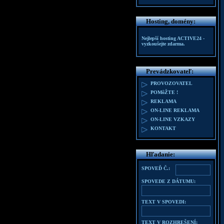
Hosting, domény:
Nejlepší hosting
ACTIVE24
-
vyzkoušejte zdarma.
Prevádzkovateľ:
PROVOZOVATEL
POMôŽTE !
REKLAMA
ON-LINE REKLAMA
ON-LINE VZKAZY
KONTAKT
Hľadanie:
SPOVEĎ Č.:
SPOVEDE Z DÁTUMU:
TEXT V SPOVEDI:
TEXT V ROZHREŠENÍ: