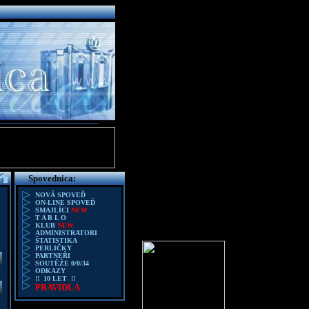
Spovednica:
NOVÁ SPOVEĎ
ON-LINE SPOVEĎ
SMAJLÍCI
NEW
T A B L O
KLUB
NEW
ADMINISTRATORI
ŠTATISTIKA
PERLIČKY
PARTNEŘI
SOUTĚŽE 0/0/34
ODKAZY
!! 10 LET !!
PRAVIDLA