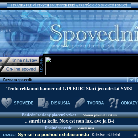
STRÁNKA PRE VŠETKÝCH SMUTNÝCH ĽUDÍ A PRE TÝCH, ČO IM CHCÚ POMôCŤ
Zoznam spovedí:
Tento reklamni banner od 1.19 EUR! Staci jen odeslat SMS!
SPOVEDE
DISKUSIA
TVORBA
ODKAZY
Poslední zaslaný placený vzkaz :
Vložení placeného vzkazu
...smrdi tu kefir. Nox est non lux, ave ja B-)
Dnešné spovede
Vložení nové
Syn sel na pochod exhibicionistu
KdeJsmeUdelal
1269360
4