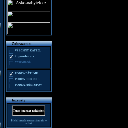
Zobrazenie:
VŠECHNY KATEG.
+ zpovednice.cz
VYRADENÉ
PODĽA DÁTUMU
PODĽA DISKUSIE
PODĽA PRÍSTUPOV
Inzeráty:
Tento inzerat nekúpite.
Pridať inzerát momentálne nie je
možné.