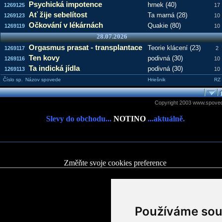
Psychická impotence
hrnek (40)
1269125
17
Ať žije sebelítost
Ta marná (28)
1269123
10
Očkování v lékárnách
Quakie (80)
1269119
10
28.07.2026
Orgasmus prasat - transplantace
Teorie klácení (23)
1269117
2
Ten kovy
podivná (30)
1269116
10
Ta indická jídla
podivná (30)
1269113
10
Číslo sp.
Názov spovede
Hriešnik
RZ
Copyright 2003 www.spoved
Slevy do obchodu...
NOTINO
...aktuálně.
Změňte svoje cookies preference
Používáme sou