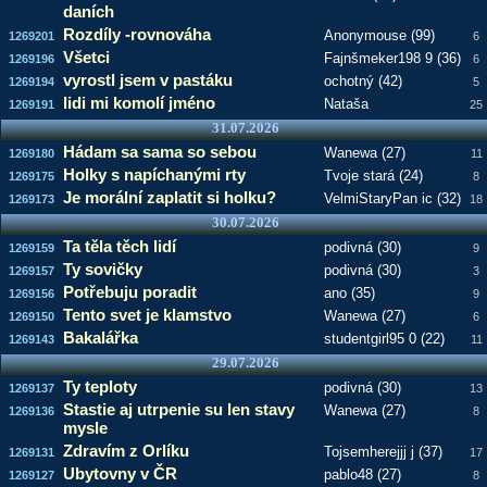
daních
Rozdíly -rovnováha
Anonymouse (99)
1269201
6
Všetci
Fajnšmeker198 9 (36)
1269196
6
vyrostl jsem v pastáku
ochotný (42)
1269194
5
lidi mi komolí jméno
Nataša
1269191
25
31.07.2026
Hádam sa sama so sebou
Wanewa (27)
1269180
11
Holky s napíchanými rty
Tvoje stará (24)
1269175
8
Je morální zaplatit si holku?
VelmiStaryPan ic (32)
1269173
18
30.07.2026
Ta těla těch lidí
podivná (30)
1269159
9
Ty sovičky
podivná (30)
1269157
3
Potřebuju poradit
ano (35)
1269156
9
Tento svet je klamstvo
Wanewa (27)
1269150
6
Bakalářka
studentgirl95 0 (22)
1269143
11
29.07.2026
Ty teploty
podivná (30)
1269137
13
Stastie aj utrpenie su len stavy
Wanewa (27)
1269136
8
mysle
Zdravím z Orlíku
Tojsemherejjj j (37)
1269131
17
Ubytovny v ČR
pablo48 (27)
1269127
8