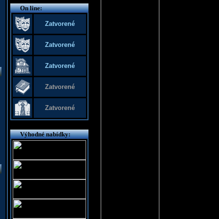
On line:
Zatvorené
Zatvorené
Zatvorené
Zatvorené
Zatvorené
Výhodné nabídky: