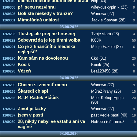
dilema ohledně podmínek v práci
Hop (40)
1269310
3
při sexu nezvlhnu
wifeyduskypin k (23)
1269308
9
Boli ste niekedy v tranze?
Wanewa (27)
1269305
7
Mimořádná událost
Jackie Stewart (28)
1269301
9
05.08.2026
Tlustej, ale prej ne hnusnej
Tvoje stará (23)
1269293
4
Sebevražda je legitimní volba
KCJK
1269292
50
Co je z finančního hlediska
Miluju Fazole (27)
1269291
6
nejlepší?
Kam sám na dovolenou
Čkd (31)
1269290
20
Kocik
Kocik (25)
1269283
5
Vězeň
Lea123456 (28)
1269278
8
04.08.2026
Chcem si zmeniť meno
Wanewa (27)
1269269
9
Škaredí chlapi
MůraZPrahy (25)
1269268
15
R.I.P. Radek Ptáček
Mejk Kečup Egejn
1269266
20
(98)
Zivot je tazky
Wanewa (27)
1269264
9
jsem v pasti
past vedle pasti (40)
1269257
19
28, nikdy nebyl ve vztahu ani ve
Netřeba řešit imidž
1269250
19
vagíně
03.08.2026