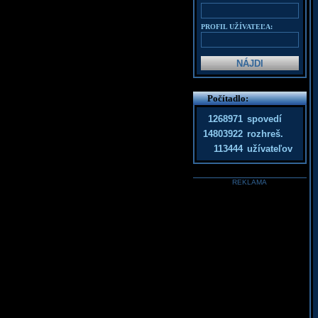
PROFIL UŽÍVATEĽA:
Počítadlo:
1268971
spovedí
14803922
rozhreš.
113444
užívateľov
REKLAMA